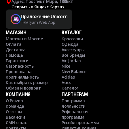
Адрес: Проспект Мира, 188Бк3
Открыть в Яндекс Картах
Приложение Unicorn
Telegram Web App
МАГАЗИН
КАТАЛОГ
Магазин в Москве
Кроссовки
Оплата
Одежда
Доставка
Аксессуары
Помощь
Все бренды
Гарантия и
Air Jordan
безопасность
Nike
Проверка на
New Balance
оригинальность
Adidas
Как выбрать размер
Asics
Обмен и возврат
Каталог
КОМПАНИЯ
ПАРТНЕРАМ
О Poizon
Программа
Команда
лояльности
Отзывы
Реферальная
Вакансии
программа
СМИ о нас
Ресейл программа
Контакты
Инвестиционная