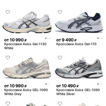
волейболу 3-4 раза в неде
Кроссы прожили почти го
каких либо повреждений, 
протираться верх носка, н
лично моя проблема, так 
кроссовках которые я исп
но может у кого так же
от
10 990
от
9 490
₽
₽
Кроссовки Asics Gel-1130
Кроссовки Asics Gel-170
White
от
10 990
от
10 490
₽
₽
Кроссовки Asics GEL-1090
Кроссовки Asics GEL-1090
White Grey
White Silver