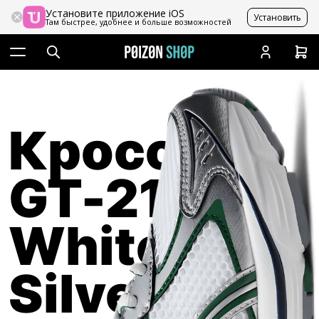
Установите приложение iOS
Установить
Там быстрее, удобнее и больше возможностей
Кроссовки
GT-2160
White
Silver