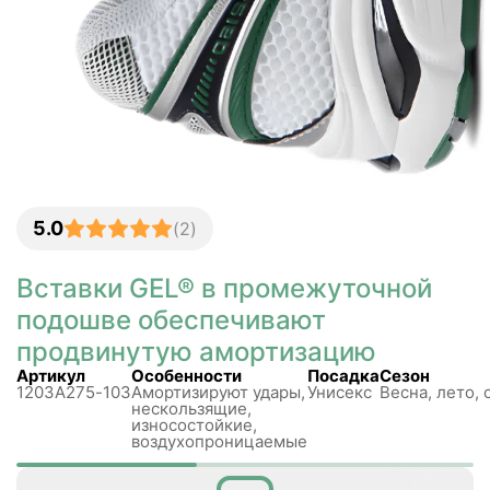
5.0
(
2
)
Вставки GEL® в промежуточной
подошве обеспечивают
продвинутую амортизацию
Артикул
Особенности
Посадка
Сезон
1203A275-103
Амортизируют удары,
Унисекс
Весна, лето, 
нескользящиe,
износостойкие,
воздухопроницаемые