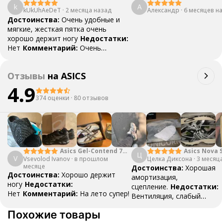
k
А
kUkUhAeDeT
·
2 месяца назад
Александр
·
6 месяцев н
Достоинства:
Очень удобные и
мягкие, жесткая пятка очень
хорошо держит ногу
Недостатки:
Нет
Комментарий:
Очень
классные, всем советую, особенно
у кого плоскостопие
Отзывы
на
ASICS
4.9
374 оценки
·
80 отзывов
Asics Gel-Contend 7
Asics Nova 
Ц
V
Vsevolod Ivanov
Light Grey
·
в прошлом
Целка Диксона
Black Green
·
3 месяц
месяце
Достоинства:
Хорошая
Достоинства:
Хорошо держит
амортизация,
ногу
Недостатки:
сцепление.
Недостатки:
Нет
Комментарий:
На лето супер!
Вентиляция, слабый
носок
Комментарий:
Кр
Похожие товары
использовал для трениро