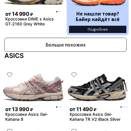
Не нашли товар?
от
14 990
₽
Байер найдёт всё
Кроссовки DIME x Asics
GT-2160 Grey White
Подробнее
Больше похожих
ASICS
от
13 990
от
11 490
₽
₽
Кроссовки Asics Gel-
Кроссовки Asics Gel-
Kahana 8
Kahana TR V2 Black Silver