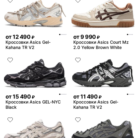
от
12 490
от
9 990
₽
₽
Кроссовки Asics Gel-
Кроссовки Asics Court Mz
Kahana TR V2
2.0 Yellow Brown White
от
15 490
от
11 490
₽
₽
Кроссовки Asics GEL-NYC
Кроссовки Asics Gel-
Black
Kahana TR V2