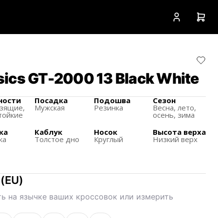
ics GT-2000 13 Black White
ности
Посадка
Подошва
Сезон
зящиe,
Мужская
Резинка
Весна, лето,
тойкие
осень, зима
ка
Каблук
Носок
Высота верха
ка
Толстое дно
Круглый
Низкий верх
(
EU
)
ь на язычке ваших кроссовок или измерить