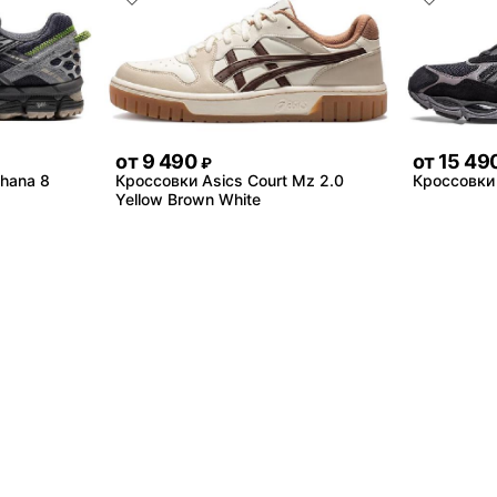
от
9 490
от
15 49
₽
ahana 8
Кроссовки Asics Court Mz 2.0
Кроссовки 
Yellow Brown White