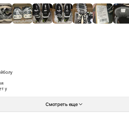
ейболу
оя
ет у
Смотреть еще