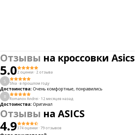
Отзывы
на
кроссовки Asics
5.0
2 оценки
·
2 отзыва
S
Shia
·
в прошлом году
Достоинства:
Очень комфортные, понравились
R
Romanov Andrei
·
12 месяцев назад
Достоинства:
Оригинал
Отзывы
на
ASICS
4.9
374 оценки
·
79 отзывов