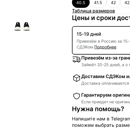
40.5
41.5
42
42
Таблица размеров
Цены и сроки дос
15-19 дней
Привезём в Россию за
15
-
СДЭКом
Подробнее
Привезём из-за гра
Займёт
20
-
25
дней, а о
Доставим СДЭКом ил
Доставка оплачивается 
Гарантируем оригин
Если приедет не ориги
Нужна помощь?
Напишите нам в Telegra
поможем выбрать размер