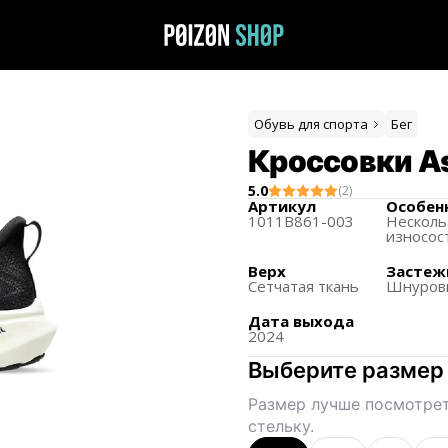
Обувь для спорта
Бег
Кроссовки As
5.0
(
2
)
Артикул
Особен
1011B861-003
Несколь
износос
Верх
Застеж
Сетчатая ткань
Шнуров
Дата выхода
2024
Выберите размер
Размер лучше посмотрет
стельку.