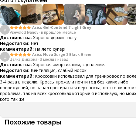
Фото покупателей
Asics Gel-Contend 7 Light Grey
V
Vsevolod Ivanov
·
в прошлом месяце
Достоинства:
Хорошо держит ногу
Недостатки:
Нет
Комментарий:
На лето супер!
Asics Nova Surge 2 Black Green
Ц
Целка Диксона
·
3 месяца назад
Достоинства:
Хорошая амортизация, сцепление.
Недостатки:
Вентиляция, слабый носок
Комментарий:
Кроссовки использовал для тренировок по вол
3-4 раза в неделю. Кроссы прожили почти год без каких либо
повреждений, но начал протираться верх носка, но это лично м
проблема, так на всех кроссовках которые я использую, но мож
кого так же
Похожие товары