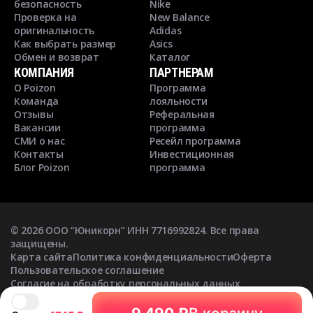
безопасность
Nike
Проверка на
New Balance
оригинальность
Adidas
Как выбрать размер
Asics
Обмен и возврат
Каталог
КОМПАНИЯ
ПАРТНЕРАМ
О Poizon
Программа
Команда
лояльности
Отзывы
Реферальная
Вакансии
программа
СМИ о нас
Ресейл программа
Контакты
Инвестиционная
Блог Poizon
программа
©
2026
ООО “Юникорн” ИНН 7716992824. Все права
защищены.
Карта сайта
Политика конфиденциальности
Оферта
Пользовательское соглашение
Согласие на обработку персональных данных
Согласие на получение рекламных рассылок