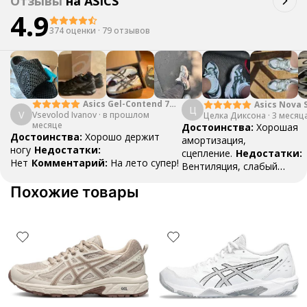
Отзывы
на
ASICS
4.9
374 оценки
·
79 отзывов
Asics Gel-Contend 7
Asics Nova 
Ц
V
Vsevolod Ivanov
Light Grey
·
в прошлом
Целка Диксона
Black Green
·
3 месяц
месяце
Достоинства:
Хорошая
Достоинства:
Хорошо держит
амортизация,
ногу
Недостатки:
сцепление.
Недостатки:
Нет
Комментарий:
На лето супер!
Вентиляция, слабый
носок
Комментарий:
Кр
Похожие товары
использовал для трениро
волейболу 3-4 раза в неде
Кроссы прожили почти го
каких либо повреждений, 
протираться верх носка, н
лично моя проблема, так 
кроссовках которые я исп
но может у кого так же