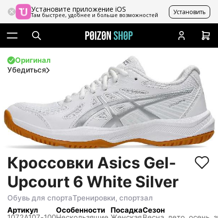
Установите приложение iOS
Установить
Там быстрее, удобнее и больше возможностей
Оригинал
Убедиться
Кроссовки Asics Gel-
Upcourt 6 White Silver
Обувь для спорта
Тренировки, спортзал
Артикул
Особенности
Посадка
Сезон
1072A107-100
Нескользящиe,
Женская
Весна, лето, осень, 