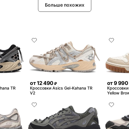
Больше похожих
от
12 490
от
9 990
₽
ahana TR
Кроссовки Asics Gel-Kahana TR
Кроссовки 
V2
Yellow Bro