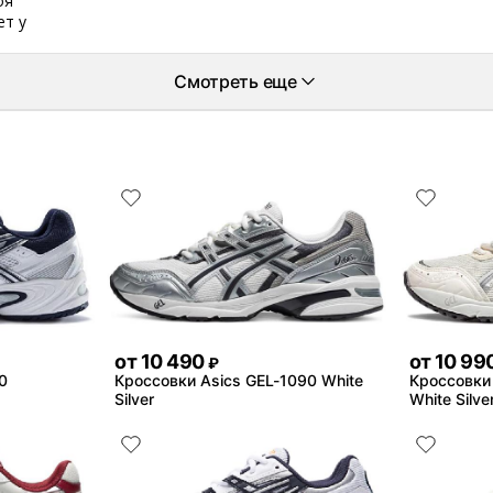
оя
ет у
Смотреть еще
от
10 490
от
10 99
₽
0
Кроссовки Asics GEL-1090 White
Кроссовки 
Silver
White Silve