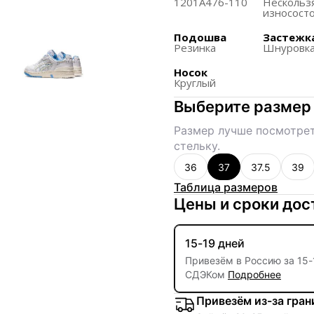
1201A476-110
Нескольз
поглощение ударов, д
износост
использования.
Подошва
Застежк
Задняя часть обуви и
Резинка
Шнуровк
ногой.
Носок
Верх обуви состоит и
Круглый
интересным и многос
Выберите размер
Размер лучше посмотрет
стельку.
36
37
37.5
39
Таблица размеров
Цены и сроки дос
15-19 дней
Привезём в Россию за
15
-
СДЭКом
Подробнее
Привезём из-за гра