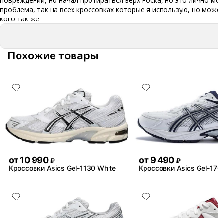
повреждений, но начал протираться верх носка, но это лично м
проблема, так на всех кроссовках которые я использую, но мож
кого так же
Похожие товары
от
10 990
от
9 490
₽
₽
Кроссовки Asics Gel-1130 White
Кроссовки Asics Gel-17