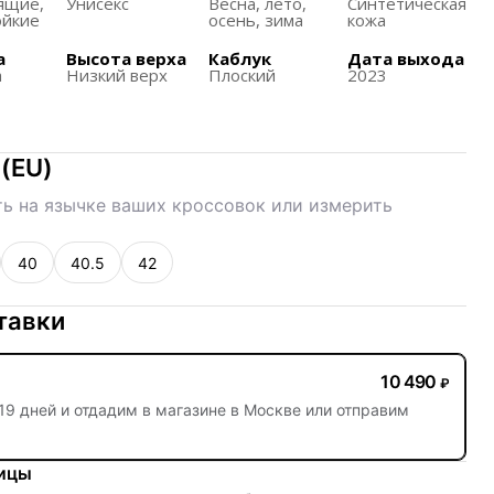
ящиe,
Унисекс
Весна, лето,
Синтетическая
елая обувь комфортной для повседневного
ойкие
осень, зима
кожа
а
Высота верха
Каблук
Дата выхода
меет изогнутую форму для улучшения комфорта под
а
Низкий верх
Плоский
2023
з нескольких кожаных панелей, что делает дизайн
лойным.
(
EU
)
ь на язычке ваших кроссовок или измерить
40
40.5
42
тавки
10 490
₽
19 дней
и отдадим в магазине в Москве или отправим
ницы