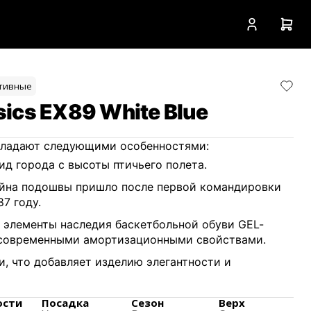
тивные
ics EX89 White Blue
обладают следующими особенностями:
д города с высоты птичьего полета.
айна подошвы пришло после первой командировки
7 году.
е элементы наследия баскетбольной обуви GEL-
 современными амортизационными свойствами.
и, что добавляет изделию элегантности и
ация FF BLAST, которая обеспечивает легкость и
ости
Посадка
Сезон
Верх