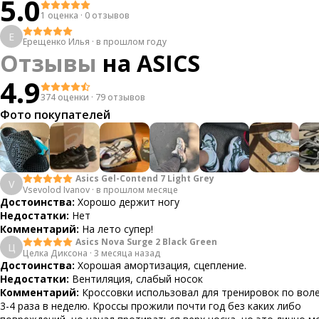
5.0
1 оценка
·
0 отзывов
Е
Ерещенко Илья
·
в прошлом году
Отзывы
на
ASICS
4.9
374 оценки
·
79 отзывов
Фото покупателей
Asics Gel-Contend 7 Light Grey
V
Vsevolod Ivanov
·
в прошлом месяце
Достоинства:
Хорошо держит ногу
Недостатки:
Нет
Комментарий:
На лето супер!
Asics Nova Surge 2 Black Green
Ц
Целка Диксона
·
3 месяца назад
Достоинства:
Хорошая амортизация, сцепление.
Недостатки:
Вентиляция, слабый носок
Комментарий:
Кроссовки использовал для тренировок по вол
3-4 раза в неделю. Кроссы прожили почти год без каких либо