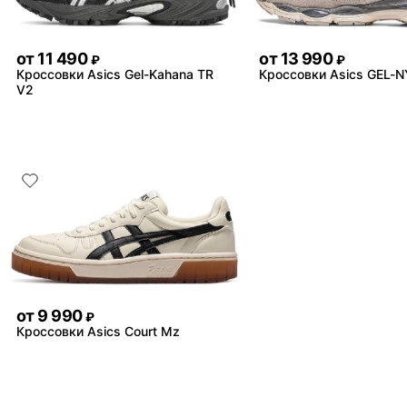
от
11 490
от
13 990
₽
₽
Кроссовки Asics Gel-Kahana TR
Кроссовки Asics GEL-
V2
от
9 990
₽
Кроссовки Asics Court Mz