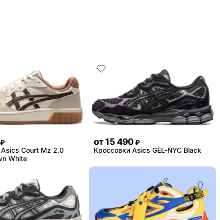
от
15 490
₽
₽
Asics Court Mz 2.0
Кроссовки Asics GEL-NYC Black
wn White