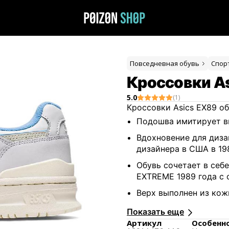
Повседневная обувь
Спор
Кроссовки As
5.0
(
1
)
Кроссовки Asics EX89 
Подошва имитирует ви
Вдохновение для диз
дизайнера в США в 198
Обувь сочетает в себ
EXTREME 1989 года с
Верх выполнен из кож
прочности.
Показать еще
Используется амортиз
Артикул
Особенн