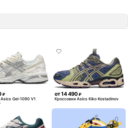
0
от
14 490
₽
₽
Asics Gel-1090 V1
Кроссовки Asics Kiko Kostadinov
r