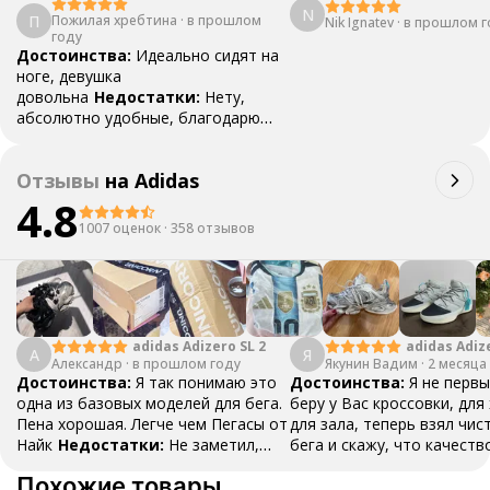
N
П
Пожилая хребтина
·
в прошлом
Nik Ignatev
·
в прошлом г
году
Достоинства:
Идеально сидят на
ноге, девушка
довольна
Недостатки:
Нету,
абсолютно удобные, благодарю
продавца за оперативность и
носочки
Комментарий:
Лучшие,
Отзывы
на
Adidas
самые лучшие еще себе присмотрю
пару)
4.8
1007 оценок
·
358 отзывов
adidas Adizero SL 2
adidas Adiz
А
Я
Александр
·
в прошлом году
Якунин Вадим
Boston 13
·
2 месяца
Достоинства:
Я так понимаю это
Достоинства:
Я не первы
одна из базовых моделей для бега.
беру у Вас кроссовки, для
Пена хорошая. Легче чем Пегасы от
для зала, теперь взял чис
Найк
Недостатки:
Не заметил,
бега и скажу, что качеств
пока все хорошо
Комментарий:
буду и дальше делать зак
Похожие товары
Тренируюсь две недели, ничего не
спасибо!!!
Недостатки: