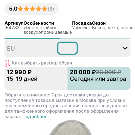
5.0
(
8
)
Артикул
Особенности
Посадка
Сезон
IE4783
Износостойкие,
Унисекс
Весна, лето, осень
воздухопроницаемые
36
36⅔
37⅓
38
38⅔
EU
Как выбрать размер
обуви
12 990 ₽
20 000 ₽
23 000 ₽
15-19 дней
Сегодня или завтра
Обратите внимание: Срок доставки указан до
поступления товара в магазин в Москве при условии
своевременного предоставления паспортных данных
для таможенного оформления после оформления
заказа.
Подробнее.