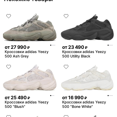
натерло
Нету
Комментарий:
Ого
советую, хорошее качест
товара!!!
от
27 990
от
23 490
₽
₽
Кроссовки adidas Yeezy
Кроссовки adidas Yeezy
500 Ash Grey
500 Utility Black
от
25 490
от
16 990
₽
₽
Кроссовки adidas Yeezy
Кроссовки adidas Yeezy
500 "Blush"
500 "Bone White"