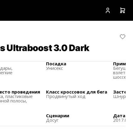
 Ultraboost 3.0 Dark
Посадка
Примени
дары,
Унисекс
Бегущая 
легкие
взлетно
шоссе
есто проведения
Класс кроссовок для бега
Застеж
а,
пластиковые
Продвинутый ход
Шнуровк
чной
полосы,
Сценарии
Дата в
Досуг
2017.09.