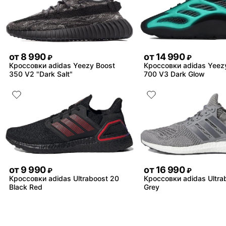
от
8 990
от
14 990
₽
₽
Кроссовки adidas Yeezy Boost
Кроссовки adidas Yeez
350 V2 "Dark Salt"
700 V3 Dark Glow
от
9 990
от
16 990
₽
₽
Кроссовки adidas Ultraboost 20
Кроссовки adidas Ultrab
Black Red
Grey