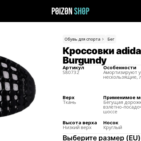
Обувь для спорта
Бег
Кроссовки adidas
Burgundy
Артикул
Особенности
S80732
Амортизируют у
нескользящиe, 
Верх
Применимое м
Ткань
Бегущая дорожк
взлетно-посадо
шоссе
Высота верха
Носок
Низкий верх
Круглый
Выберите размер
(
EU
)