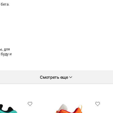
 бега.
ы, для
 буду и
Смотреть еще