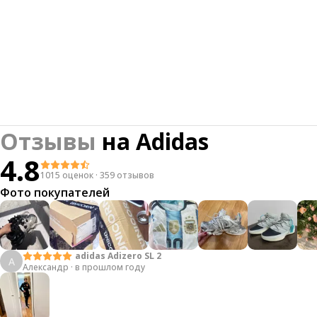
Отзывы
на
Adidas
4.8
1015 оценок
·
359 отзывов
Фото покупателей
adidas Adizero SL 2
А
Александр
·
в прошлом году