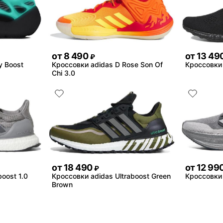
от
8 490
от
13 49
₽
y Boost
Кроссовки adidas D Rose Son Of
Кроссовки 
Chi 3.0
от
18 490
от
12 99
₽
oost 1.0
Кроссовки adidas Ultraboost Green
Кроссовки 
Brown