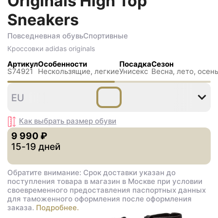
Originals High Top
Sneakers
Повседневная обувь
Спортивные
Кроссовки
adidas originals
Артикул
Особенности
Посадка
Сезон
S74921
Нескользящиe, легкие
Унисекс
Весна, лето, осень
36⅔
38
38⅔
39⅓
42
EU
Как выбрать размер
обуви
9 990 ₽
15-19 дней
Обратите внимание: Срок доставки указан до
поступления товара в магазин в Москве при условии
своевременного предоставления паспортных данных
для таможенного оформления после оформления
заказа.
Подробнее.