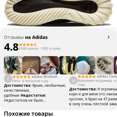
Отзывы
на
Adidas
4.8
3368 оценок
·
1053 отзыва
adidas Cam
adidas Niteball
E
М
Малькевич владимир
·
в
Elena
·
в прошлом году
году
Достоинства:
Яркие, необычные,
Достоинства:
Я огромны
качественные,
корн и для меня это лако
удобные
Недостатки:
кусочек, я брал на 47 разм
Недостатков не было
в силу очень плотной зам
обнаружено
Комментарий:
Очень
разносить , вещь как для
удобные, пришли быстро, хорошо
Похожие товары
топ , наклейки ,шнурки и 
упаковано