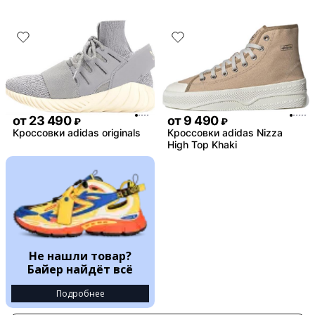
все в коробке .Это классн
даже не смотря на свою ц
стоит того
Недостатки:
замша , это все ,но это в
времени
Комментарий:
фанатов это пушка , бери
пожалеете
от
23 490
от
9 490
₽
₽
Кроссовки adidas originals
Кроссовки adidas Nizza
High Top Khaki
Не нашли товар?
Байер найдёт всё
Подробнее