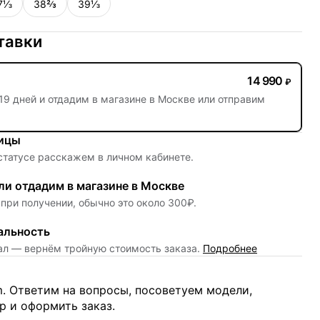
7⅓
38⅔
39⅓
тавки
14 990
₽
19 дней
и отдадим в магазине в Москве или отправим
ницы
 статусе расскажем в личном кабинете.
и отдадим в магазине в Москве
при получении, обычно это около 300₽.
альность
нал — вернём тройную стоимость заказа.
Подробнее
m. Ответим на вопросы, посоветуем модели,
 и оформить заказ.