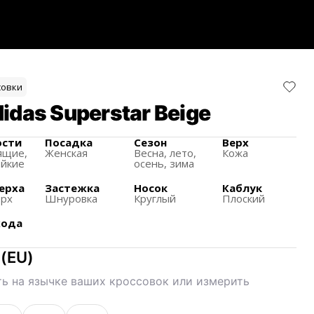
совки
idas Superstar Beige
ости
Посадка
Сезон
Верх
ящиe,
Женская
Весна, лето,
Кожа
ойкие
осень, зима
ерха
Застежка
Носок
Каблук
ерх
Шнуровка
Круглый
Плоский
хода
(
EU
)
ь на язычке ваших кроссовок или измерить