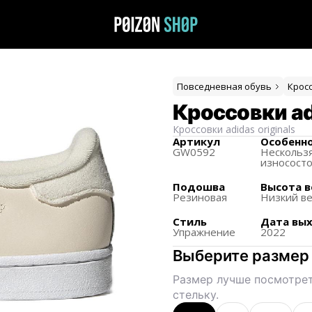
Повседневная обувь
Крос
Кроссовки ad
Кроссовки
adidas originals
Артикул
Особенн
GW0592
Нескольз
износост
Подошва
Высота в
Резиновая
Низкий в
Стиль
Дата вы
Упражнение
2022
Выберите размер
Размер лучше посмотрет
стельку.