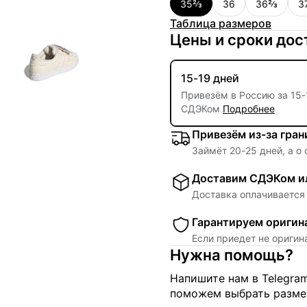
35⅔
36
36⅔
3
Таблица размеров
Цены и сроки дос
15-19 дней
Привезём в Россию за
15
-
СДЭКом
Подробнее
Привезём из-за гра
Займёт
20
-
25
дней, а о
Доставим СДЭКом ил
Доставка оплачивается 
Гарантируем оригин
Если приедет не ориги
Нужна помощь?
Напишите нам в Telegra
поможем выбрать размер