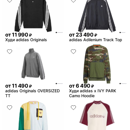
замша , это все ,но это в
времени
Комментарий:
фанатов это пушка , бери
пожалеете
от
11 990
от
23 490
₽
₽
Худи adidas Originals
adidas Adilenium Track Top
от
11 490
от
6 490
₽
₽
adidas Originals OVERSIZED
Худи adidas x IVY PARK
TT
Camo Hoodie