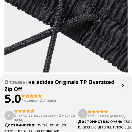
Отзывы
на
adidas Originals TP Oversized
Zip Off
5.0
4 оценки
·
2 отзыва
†
С
Станислав Эдуардович
·
2 месяца
††††
·
3 месяца назад
назад
Достоинства:
очень сво
Достоинства:
очень хорошее
классные штаны. плюс ещ
качества и отстёгивающий