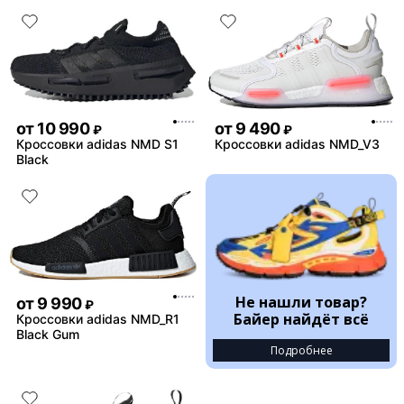
от
10 990
от
9 490
₽
₽
Кроссовки adidas NMD S1
Кроссовки adidas NMD_V3
Black
Не нашли товар?
от
9 990
₽
Байер найдёт всё
Кроссовки adidas NMD_R1
Black Gum
Подробнее