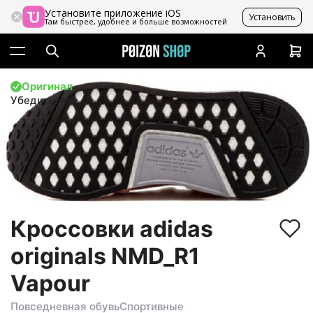
Установите приложение iOS
Установить
Там быстрее, удобнее и больше возможностей
Оригинал
Убедиться
Кроссовки adidas
originals NMD_R1
Vapour
Повседневная обувь
Спортивные