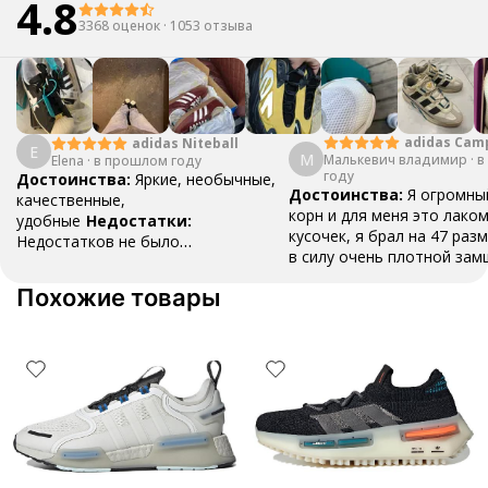
4.8
3368 оценок
·
1053 отзыва
adidas Cam
adidas Niteball
E
М
Малькевич владимир
·
в
Elena
·
в прошлом году
году
Достоинства:
Яркие, необычные,
Достоинства:
Я огромны
качественные,
корн и для меня это лако
удобные
Недостатки:
кусочек, я брал на 47 разм
Недостатков не было
в силу очень плотной зам
обнаружено
Комментарий:
Очень
разносить , вещь как для
удобные, пришли быстро, хорошо
Похожие товары
топ , наклейки ,шнурки и 
упаковано
все в коробке .Это классн
даже не смотря на свою ц
стоит того
Недостатки:
замша , это все ,но это в
времени
Комментарий:
фанатов это пушка , бери
пожалеете