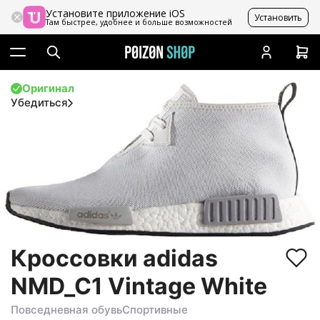
Установите приложение iOS
Установить
Там быстрее, удобнее и больше возможностей
Оригинал
Убедиться
Кроссовки adidas
NMD_C1 Vintage White
Повседневная обувь
Спортивные