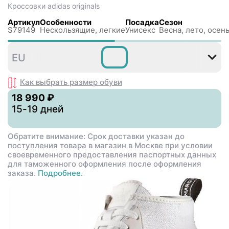
Кроссовки
adidas originals
Артикул
Особенности
Посадка
Сезон
S79149
Нескользящиe, легкие
Унисекс
Весна, лето, осень
38⅔
42⅔
44
46
EU
Как выбрать размер
обуви
18 990 ₽
15-19 дней
Обратите внимание: Срок доставки указан до
поступления товара в магазин в Москве при условии
своевременного предоставления паспортных данных
для таможенного оформления после оформления
заказа.
Подробнее.