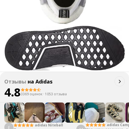
Отзывы
на
Adidas
4.8
3369 оценок
·
1053 отзыва
adidas Cam
adidas Niteball
E