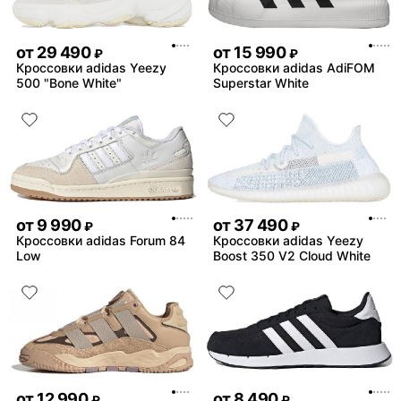
от
29 490
от
15 990
₽
₽
Кроссовки adidas Yeezy
Кроссовки adidas AdiFOM
500 "Bone White"
Superstar White
от
9 990
от
37 490
₽
₽
Кроссовки adidas Forum 84
Кроссовки adidas Yeezy
Low
Boost 350 V2 Cloud White
от
12 990
от
8 490
₽
₽