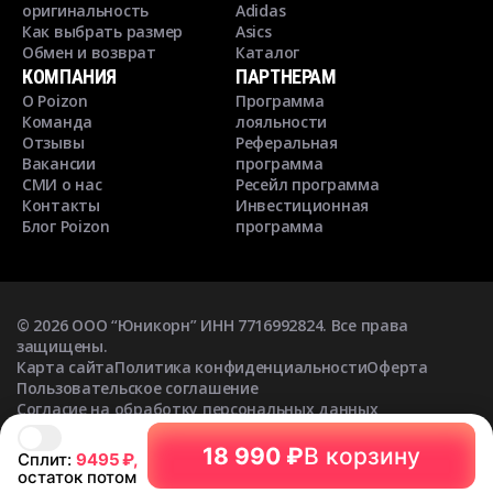
оригинальность
Adidas
Как выбрать размер
Asics
Обмен и возврат
Каталог
КОМПАНИЯ
ПАРТНЕРАМ
О Poizon
Программа
Команда
лояльности
Отзывы
Реферальная
Вакансии
программа
СМИ о нас
Ресейл программа
Контакты
Инвестиционная
Блог Poizon
программа
©
2026
ООО “Юникорн” ИНН 7716992824. Все права
защищены.
Карта сайта
Политика конфиденциальности
Оферта
Пользовательское соглашение
Согласие на обработку персональных данных
Согласие на получение рекламных рассылок
18 990 ₽
В корзину
Сплит:
9495
₽,
остаток потом