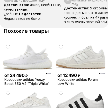
М
Малькевич владимир
·
в
Elena
·
в прошлом году
году
Достоинства:
Яркие, необычные,
Достоинства:
Я огромны
качественные,
корн и для меня это лако
удобные
Недостатки:
кусочек, я брал на 47 разм
Недостатков не было
в силу очень плотной зам
обнаружено
Комментарий:
Очень
разносить , вещь как для
удобные, пришли быстро, хорошо
Похожие товары
топ , наклейки ,шнурки и 
упаковано
все в коробке .Это классн
даже не смотря на свою ц
стоит того
Недостатки:
замша , это все ,но это в
времени
Комментарий:
фанатов это пушка , бери
пожалеете
от
24 490
от
12 490
₽
₽
Кроссовки adidas Yeezy
Кроссовки adidas Forum
Boost 350 V2 "Triple White"
Low White