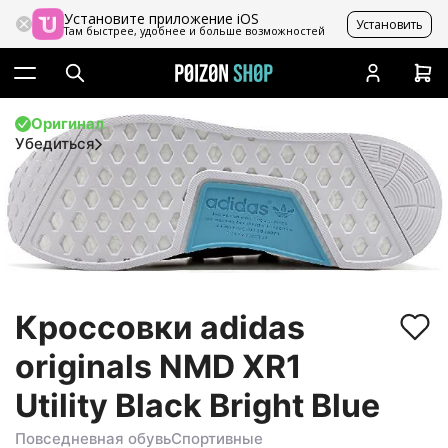
Установите приложение iOS
Установить
Там быстрее, удобнее и больше возможностей
Оригинал
Убедиться
Кроссовки adidas
originals NMD XR1
Utility Black Bright Blue
Повседневная обувь
Спортивные