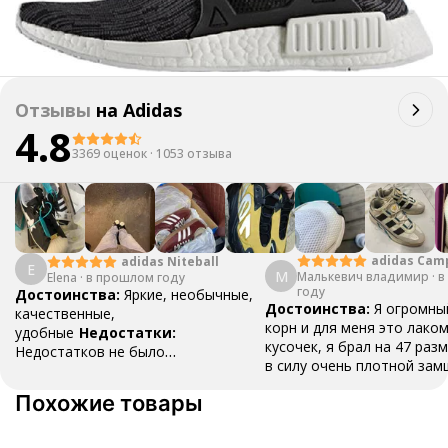
Отзывы
на
Adidas
4.8
3369 оценок
·
1053 отзыва
adidas Cam
adidas Niteball
E
М
Малькевич владимир
·
в
Elena
·
в прошлом году
году
Достоинства:
Яркие, необычные,
Достоинства:
Я огромны
качественные,
корн и для меня это лако
удобные
Недостатки:
кусочек, я брал на 47 разм
Недостатков не было
в силу очень плотной зам
обнаружено
Комментарий:
Очень
разносить , вещь как для
удобные, пришли быстро, хорошо
Похожие товары
топ , наклейки ,шнурки и 
упаковано
все в коробке .Это классн
даже не смотря на свою ц