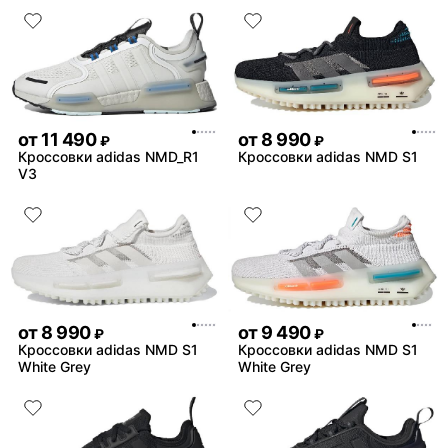
стоит того
Недостатки:
замша , это все ,но это в
времени
Комментарий:
фанатов это пушка , бери
пожалеете
от
11 490
от
8 990
₽
₽
Кроссовки adidas NMD_R1
Кроссовки adidas NMD S1
V3
от
8 990
от
9 490
₽
₽
Кроссовки adidas NMD S1
Кроссовки adidas NMD S1
White Grey
White Grey