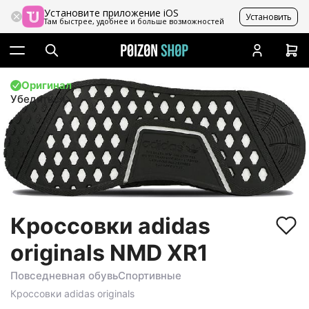
Установите приложение iOS
Установить
Там быстрее, удобнее и больше возможностей
Оригинал
Убедиться
Кроссовки adidas
originals NMD XR1
Повседневная обувь
Спортивные
Кроссовки
adidas originals