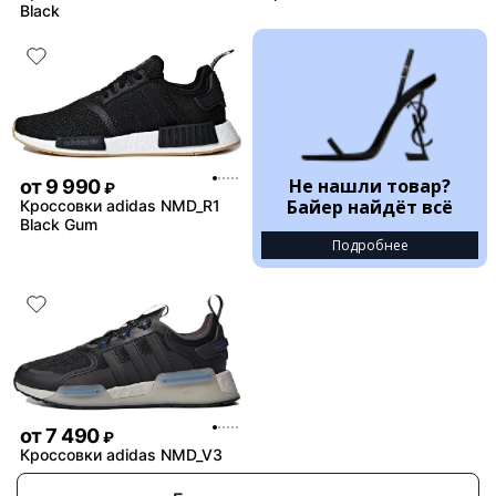
Black
Не нашли товар?
от
9 990
₽
Байер найдёт всё
Кроссовки adidas NMD_R1
Black Gum
Подробнее
от
7 490
₽
Кроссовки adidas NMD_V3