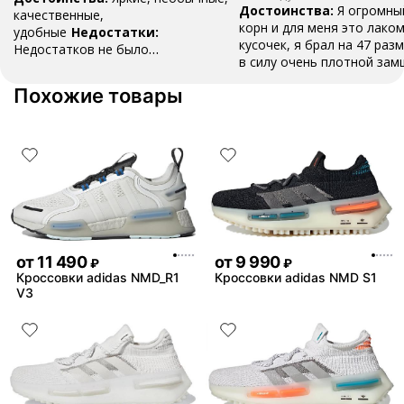
Достоинства:
Я огромны
качественные,
корн и для меня это лако
удобные
Недостатки:
кусочек, я брал на 47 разм
Недостатков не было
в силу очень плотной зам
обнаружено
Комментарий:
Очень
разносить , вещь как для
удобные, пришли быстро, хорошо
Похожие товары
топ , наклейки ,шнурки и 
упаковано
все в коробке .Это классн
даже не смотря на свою ц
стоит того
Недостатки:
замша , это все ,но это в
времени
Комментарий:
фанатов это пушка , бери
пожалеете
от
11 490
от
9 990
₽
₽
Кроссовки adidas NMD_R1
Кроссовки adidas NMD S1
V3