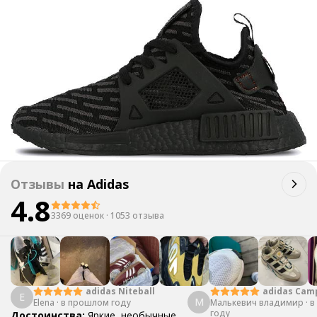
Отзывы
на
Adidas
4.8
3369 оценок
·
1053 отзыва
adidas Cam
adidas Niteball
E
М
Малькевич владимир
·
в
Elena
·
в прошлом году
году
Достоинства:
Яркие, необычные,