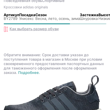
Повседневная обувь
Спортивные
Кроссовки
adidas originals
Артикул
Посадка
Сезон
Застежка
Высот
BY2789
Унисекс
Весна, лето, осень, зима
Шнуровка
Низки
Как выбрать размер
обуви
Обратите внимание: Срок доставки указан до
поступления товара в магазин в Москве при условии
своевременного предоставления паспортных данных
для таможенного оформления после оформления
заказа.
Подробнее.