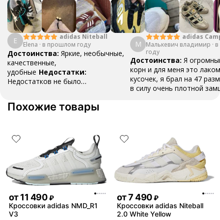
adidas Cam
adidas Niteball
E
М
Малькевич владимир
·
в
Elena
·
в прошлом году
году
Достоинства:
Яркие, необычные,
Достоинства:
Я огромны
качественные,
корн и для меня это лако
удобные
Недостатки:
кусочек, я брал на 47 разм
Недостатков не было
в силу очень плотной зам
обнаружено
Комментарий:
Очень
разносить , вещь как для
удобные, пришли быстро, хорошо
Похожие товары
топ , наклейки ,шнурки и 
упаковано
все в коробке .Это классн
даже не смотря на свою ц
стоит того
Недостатки:
замша , это все ,но это в
времени
Комментарий:
фанатов это пушка , бери
пожалеете
от
11 490
от
7 490
₽
₽
Кроссовки adidas NMD_R1
Кроссовки adidas Niteball
V3
2.0 White Yellow