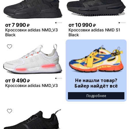
от
7 990
от
10 990
₽
₽
Кроссовки adidas NMD_V3
Кроссовки adidas NMD S1
Black
Black
Не нашли товар?
от
9 490
₽
Байер найдёт всё
Кроссовки adidas NMD_V3
Подробнее