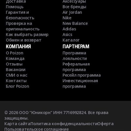
Доставка
Аксессуары
Помощь
Все бренды
Гарантия и
Air Jordan
безопасность
Nike
Проверка на
New Balance
оригинальность
Adidas
Как выбрать размер
Asics
Обмен и возврат
Каталог
КОМПАНИЯ
ПАРТНЕРАМ
О Poizon
Программа
Команда
лояльности
Отзывы
Реферальная
Вакансии
программа
СМИ о нас
Ресейл программа
Контакты
Инвестиционная
Блог Poizon
программа
©
2026
ООО “Юникорн” ИНН 7716992824. Все права
защищены.
Карта сайта
Политика конфиденциальности
Оферта
Пользовательское соглашение