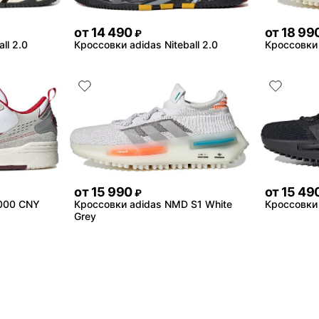
от
14 490
от
18 99
₽
ll 2.0
Кроссовки adidas Niteball 2.0
Кроссовки
от
15 990
от
15 49
₽
2000 CNY
Кроссовки adidas NMD S1 White
Кроссовки 
Grey