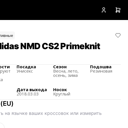
тивные
idas NMD CS2 Primeknit
ости
Посадка
Сезон
Подошва
ируют
Унисекс
Весна, лето,
Резиновая
осень, зима
ка
Дата выхода
Носок
2018.03.03
Круглый
(
EU
)
ь на язычке ваших кроссовок или измерить