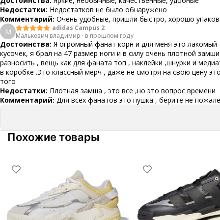
Достоинства:
Яркие, необычные, качественные, удобные
Недостатки:
Недостатков не было обнаружено
Комментарий:
Очень удобные, пришли быстро, хорошо упако
adidas Campus 2
М
Малькевич владимир
·
в прошлом году
Достоинства:
Я огромный фанат корн и для меня это лакомый
кусочек, я брал на 47 размер ноги и в силу очень плотной замши
разносить , вещь как для фаната топ , наклейки ,шнурки и медиа
в коробке .Это классный мерч , даже не смотря на свою цену эт
того
Недостатки:
Плотная замша , это все ,но это вопрос времени
Комментарий:
Для всех фанатов это пушка , берите не пожал
Похожие товары