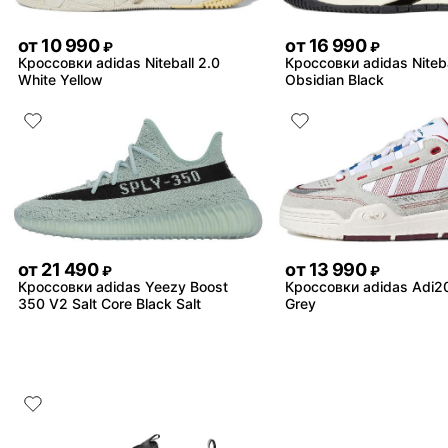
от
10 990
от
16 990
₽
₽
Кроссовки adidas Niteball 2.0
Кроссовки adidas Niteba
White Yellow
Obsidian Black
от
21 490
от
13 990
₽
₽
Кроссовки adidas Yeezy Boost
Кроссовки adidas Adi
350 V2 Salt Core Black Salt
Grey