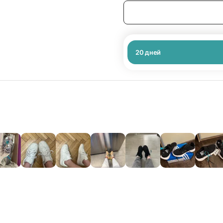
20
дней