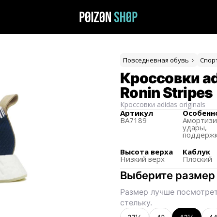
Повседневная обувь
Спор
Кроссовки ad
Ronin Stripes
Кроссовки
adidas originals
Артикул
Особенн
BA7189
Амортиз
удары,
поддерж
Высота верха
Каблук
Низкий верх
Плоский
Выберите размер
Размер лучше посмотрет
стельку.