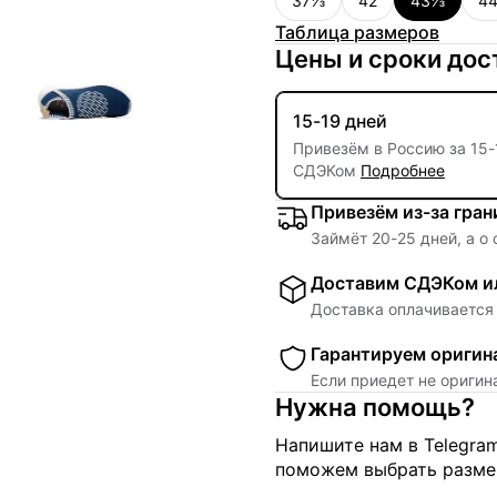
37⅓
42
43⅓
4
Таблица размеров
Цены и сроки дос
15-19 дней
Привезём в Россию за
15
-
СДЭКом
Подробнее
Привезём из-за гра
Займёт
20
-
25
дней, а о
Доставим СДЭКом ил
Доставка оплачивается 
Гарантируем оригин
Если приедет не ориги
Нужна помощь?
Напишите нам в Telegra
поможем выбрать размер