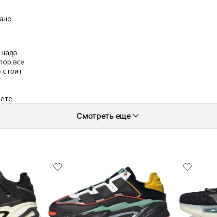
вано
 надо
тор все
о стоит
еете
Смотреть еще