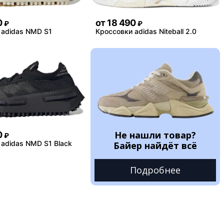
0
от
18 490
₽
₽
 adidas NMD S1
Кроссовки adidas Niteball 2.0
Не нашли товар?
0
₽
adidas NMD S1 Black
Байер найдёт всё
Подробнее