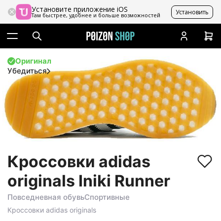
Установите приложение iOS
Установить
Там быстрее, удобнее и больше возможностей
Оригинал
Убедиться
Кроссовки adidas
originals Iniki Runner
Повседневная обувь
Спортивные
Кроссовки
adidas originals