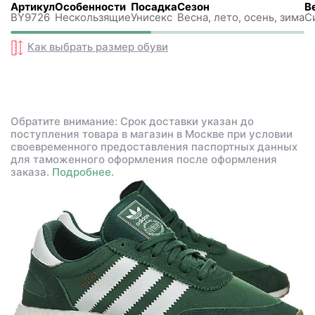
Артикул
Особенности
Посадка
Сезон
В
BY9726
Нескользящиe
Унисекс
Весна, лето, осень, зима
С
Как выбрать размер
обуви
Обратите внимание: Срок доставки указан до
поступления товара в магазин в Москве при условии
своевременного предоставления паспортных данных
для таможенного оформления после оформления
заказа.
Подробнее.