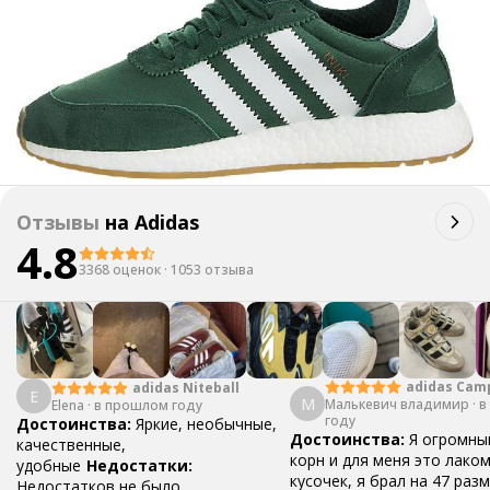
Отзывы
на
Adidas
4.8
3368 оценок
·
1053 отзыва
adidas Cam
adidas Niteball
E
М
Малькевич владимир
·
в
Elena
·
в прошлом году
году
Достоинства:
Яркие, необычные,
Достоинства:
Я огромны
качественные,
корн и для меня это лако
удобные
Недостатки:
кусочек, я брал на 47 разм
Недостатков не было