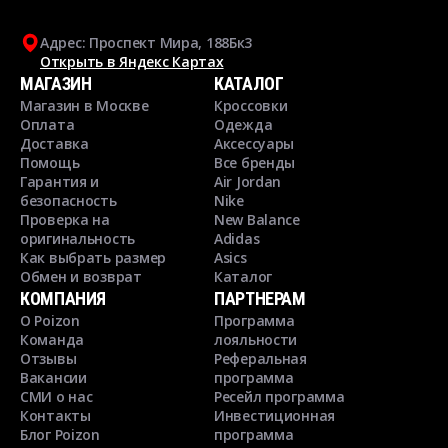
Адрес: Проспект Мира, 188Бк3
Открыть в Яндекс Картах
МАГАЗИН
КАТАЛОГ
Магазин в Москве
Кроссовки
Оплата
Одежда
Доставка
Аксессуары
Помощь
Все бренды
Гарантия и
Air Jordan
безопасность
Nike
Проверка на
New Balance
оригинальность
Adidas
Как выбрать размер
Asics
Обмен и возврат
Каталог
КОМПАНИЯ
ПАРТНЕРАМ
О Poizon
Программа
Команда
лояльности
Отзывы
Реферальная
Вакансии
программа
СМИ о нас
Ресейл программа
Контакты
Инвестиционная
Блог Poizon
программа