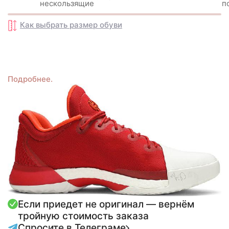
нескользящиe
п
Как выбрать размер
обуви
Подробнее.
Если приедет не оригинал — вернём
тройную стоимость заказа
Спросите в Телеграме