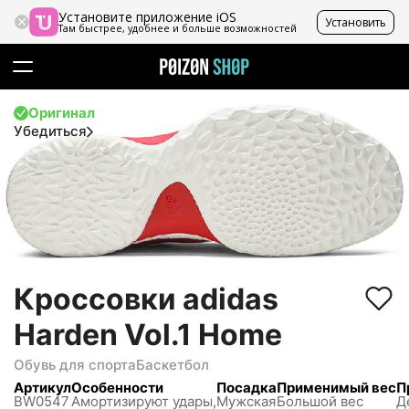
Установите приложение iOS
Установить
Там быстрее, удобнее и больше возможностей
Оригинал
Убедиться
Кроссовки adidas
Harden Vol.1 Home
Обувь для спорта
Баскетбол
Артикул
Особенности
Посадка
Применимый вес
П
BW0547
Амортизируют удары,
Мужская
Большой вес
Д