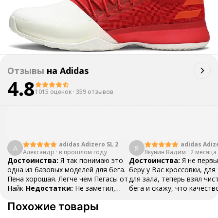
Отзывы
на
Adidas
4.8
1015 оценок
·
359 отзывов
adidas Adizero SL 2
adidas Adiz
А
Я
Александр
·
в прошлом году
Якунин Вадим
Boston 13
·
2 месяца
Достоинства:
Я так понимаю это
Достоинства:
Я не первы
одна из базовых моделей для бега.
беру у Вас кроссовки, для
Пена хорошая. Легче чем Пегасы от
для зала, теперь взял чис
Найк
Недостатки:
Не заметил,
бега и скажу, что качеств
пока все хорошо
Комментарий:
буду и дальше делать зак
Похожие товары
Тренируюсь две недели, ничего не
спасибо!!!
Недостатки:
натерло
Нету
Комментарий:
Ого