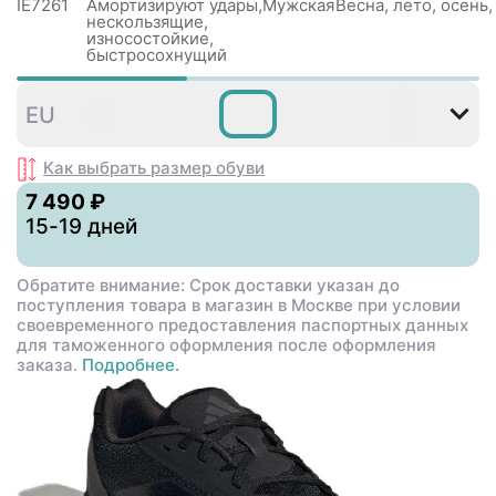
IE7261
Амортизируют удары,
Мужская
Весна, лето, осень,
нескользящиe,
износостойкие,
быстросохнущий
40
40⅔
41⅓
42
42⅔
EU
Как выбрать размер
обуви
7 490 ₽
15-19 дней
Обратите внимание: Срок доставки указан до
поступления товара в магазин в Москве при условии
своевременного предоставления паспортных данных
для таможенного оформления после оформления
заказа.
Подробнее.