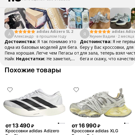
adidas Adizero SL 2
adidas Adiz
А
Я
Александр
·
в прошлом году
Якунин Вадим
Boston 13
·
2 месяца
Достоинства:
Я так понимаю это
Достоинства:
Я не первы
одна из базовых моделей для бега.
беру у Вас кроссовки, для
Пена хорошая. Легче чем Пегасы от
для зала, теперь взял чис
Найк
Недостатки:
Не заметил,
бега и скажу, что качеств
пока все хорошо
Комментарий:
буду и дальше делать зак
Похожие товары
Тренируюсь две недели, ничего не
спасибо!!!
Недостатки:
натерло
Нету
Комментарий:
Ого
советую, хорошее качест
товара!!!
от
13 490
от
16 990
₽
₽
Кроссовки adidas Adizero
Кроссовки adidas XLG