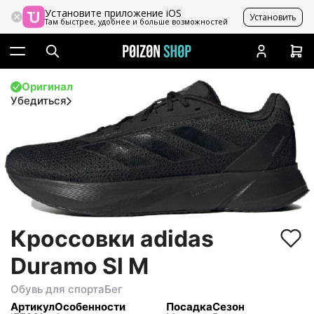
Установите приложение iOS
Установить
Там быстрее, удобнее и больше возможностей
Оригинал
Убедиться
Кроссовки adidas
Duramo Sl M
Обувь для спорта
Бег
Артикул
Особенности
Посадка
Сезон