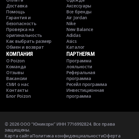
Доставка
Аксессуары
Помощь
Все бренды
Гарантия и
Air Jordan
безопасность
Nike
Проверка на
New Balance
оригинальность
Adidas
Как выбрать размер
Asics
Обмен и возврат
Каталог
КОМПАНИЯ
ПАРТНЕРАМ
О Poizon
Программа
Команда
лояльности
Отзывы
Реферальная
Вакансии
программа
СМИ о нас
Ресейл программа
Контакты
Инвестиционная
Блог Poizon
программа
©
2026
ООО “Юникорн” ИНН 7716992824. Все права
защищены.
Карта сайта
Политика конфиденциальности
Оферта