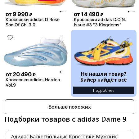
от
9 990
от
14 490
₽
₽
Кроссовки adidas D Rose
Кроссовки adidas D.O.N.
Son Of Chi 3.0
Issue #3 "3 Kingdoms"
Не нашли товар?
от
20 490
₽
Байер найдёт всё
Кроссовки adidas Harden
Vol.9
Подробнее
Больше похожих
Подборки товаров с adidas Dame 9
Адидас Баскетбольные Кроссовки Мужские