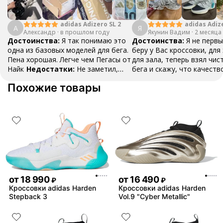
adidas Adizero SL 2
adidas Adiz
А
Я
Александр
·
в прошлом году
Якунин Вадим
Boston 13
·
2 месяца
Достоинства:
Я так понимаю это
Достоинства:
Я не первы
одна из базовых моделей для бега.
беру у Вас кроссовки, для
Пена хорошая. Легче чем Пегасы от
для зала, теперь взял чис
Найк
Недостатки:
Не заметил,
бега и скажу, что качеств
пока все хорошо
Комментарий:
буду и дальше делать зак
Похожие товары
Тренируюсь две недели, ничего не
спасибо!!!
Недостатки:
натерло
Нету
Комментарий:
Ого
советую, хорошее качест
товара!!!
от
18 990
от
16 490
₽
₽
Кроссовки adidas Harden
Кроссовки adidas Harden
Stepback 3
Vol.9 "Cyber Metallic"