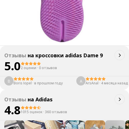
Отзывы
на
кроссовки adidas Dame 9
5.0
2 оценки
·
0 отзывов
B
A
Boris Iopel
·
в прошлом году
ArsAnal
·
4 месяца назад
Отзывы
на
Adidas
4.8
1015 оценок
·
360 отзывов