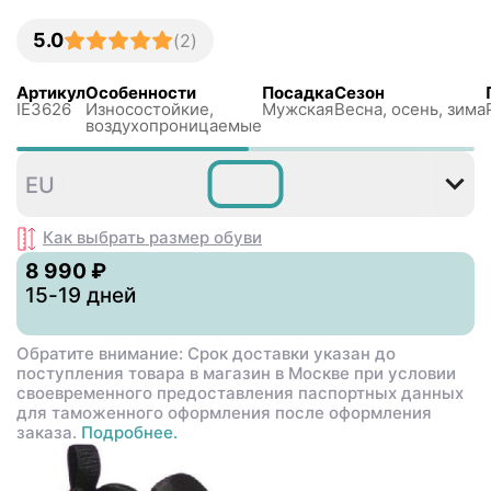
5.0
(
2
)
Артикул
Особенности
Посадка
Сезон
IE3626
Износостойкие,
Мужская
Весна, осень, зима
воздухопроницаемые
39⅓
40
40⅔
41⅓
42
EU
Как выбрать размер
обуви
8 990 ₽
15-19 дней
Обратите внимание: Срок доставки указан до
поступления товара в магазин в Москве при условии
своевременного предоставления паспортных данных
для таможенного оформления после оформления
заказа.
Подробнее.