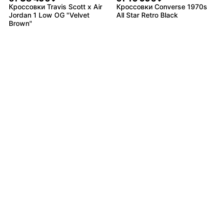
Кроссовки Travis Scott x Air
Кроссовки Converse 1970s
Jordan 1 Low OG "Velvet
All Star Retro Black
Brown"
от
8 490
от
9 490
₽
₽
Кроссовки adidas Ozweego
Кроссовки Nike Air Monarch
Celox
4 White Navy
Не нашли товар?
от
10 490
₽
Байер найдёт всё
Кроссовки New Balance
1906R White Grey