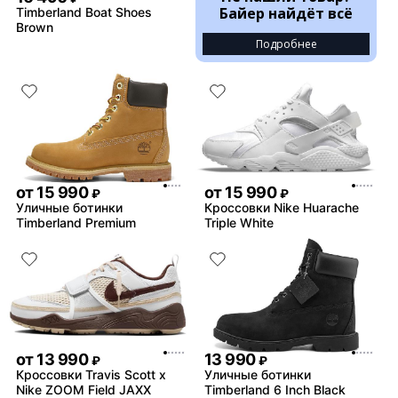
Байер найдёт всё
Timberland Boat Shoes
Brown
Подробнее
от
15 990
от
15 990
₽
₽
Уличные ботинки
Кроссовки Nike Huarache
Timberland Premium
Triple White
от
13 990
13 990
₽
₽
Кроссовки Travis Scott x
Уличные ботинки
Nike ZOOM Field JAXX
Timberland 6 Inch Black