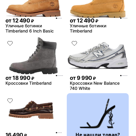
от
12 490
от
12 490
₽
₽
Уличные ботинки
Уличные ботинки
Timberland 6 Inch Basic
Timberland
от
18 990
от
9 990
₽
₽
Кроссовки Timberland
Кроссовки New Balance
740 White
Не нашли товар?
16 490
₽