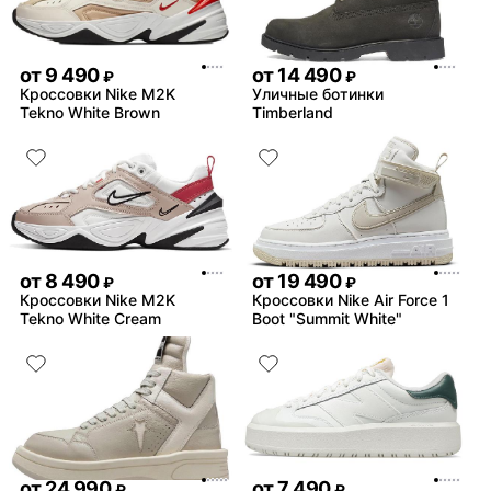
от
9 490
от
14 490
₽
₽
Кроссовки Nike M2K
Уличные ботинки
Tekno White Brown
Timberland
от
8 490
от
19 490
₽
₽
Кроссовки Nike M2K
Кроссовки Nike Air Force 1
Tekno White Cream
Boot "Summit White"
от
24 990
от
7 490
₽
₽