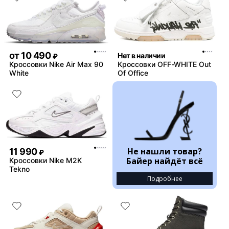
от
10 490
Нет в наличии
₽
Кроссовки Nike Air Max 90
Кроссовки OFF-WHITE Out
White
Of Office
Не нашли товар?
11 990
₽
Байер найдёт всё
Кроссовки Nike M2K
Tekno
Подробнее