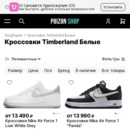
Установите приложение iOS
Установить
Там быстрее, удобнее и больше возможностей
Подборки
Кроссовки Timberland Белые
Кроссовки Timberland Белые
Фильтры
Размер
Цена
Пол
Бренд
В наличии
Все товары
от
13 490
от
13 990
₽
₽
Кроссовки Nike Air Force 1
Кроссовки Nike Air Force 1
Low White Grey
"Panda"