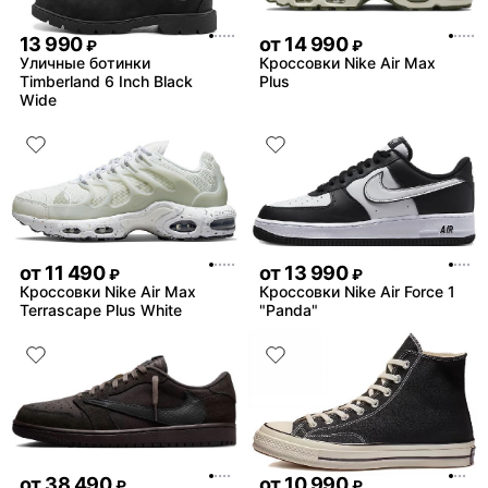
13 990
от
14 990
₽
₽
Уличные ботинки
Кроссовки Nike Air Max
Timberland 6 Inch Black
Plus
Wide
от
11 490
от
13 990
₽
₽
Кроссовки Nike Air Max
Кроссовки Nike Air Force 1
Terrascape Plus White
"Panda"
от
38 490
от
10 990
₽
₽