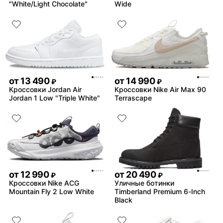
"White/Light Chocolate"
Wide
от
13 490
от
14 990
₽
₽
Кроссовки Jordan Air
Кроссовки Nike Air Max 90
Jordan 1 Low "Triple White"
Terrascape
от
12 990
от
20 490
₽
₽
Кроссовки Nike ACG
Уличные ботинки
Mountain Fly 2 Low White
Timberland Premium 6-Inch
Black