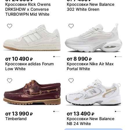
Кроссовки Rick Owens
Кроссовки New Balance
DRKSHDW x Converse
302 White Green
TURBOWPN Mid White
от
10 490
от
8 990
₽
₽
Кроссовки adidas Forum
Кроссовки Nike Air Max
Low White
Portal White
от
13 990
от
13 490
₽
₽
Timberland
Кроссовки New Balance
NB 24 White