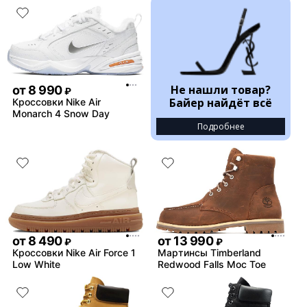
Не нашли товар?
от
8 990
₽
Байер найдёт всё
Кроссовки Nike Air
Monarch 4 Snow Day
Подробнее
от
8 490
от
13 990
₽
₽
Кроссовки Nike Air Force 1
Мартинсы Timberland
Low White
Redwood Falls Moc Toe