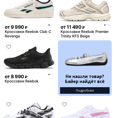
от
9 990
от
11 490
₽
₽
Кроссовки Reebok Club C
Кроссовки Reebok Premier
Revenge
Trinity KFS Beige
Не нашли товар?
от
8 990
₽
Байер найдёт всё
Кроссовки Reebok
Подробнее