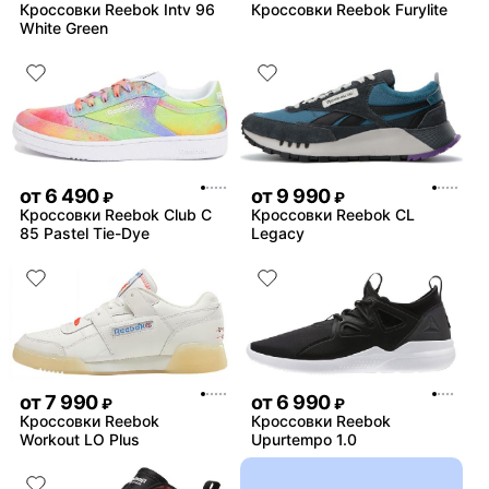
Кроссовки Reebok Intv 96
Кроссовки Reebok Furylite
White Green
от
6 490
от
9 990
₽
₽
Кроссовки Reebok Club C
Кроссовки Reebok CL
85 Pastel Tie-Dye
Legacy
от
7 990
от
6 990
₽
₽
Кроссовки Reebok
Кроссовки Reebok
Workout LO Plus
Upurtempo 1.0