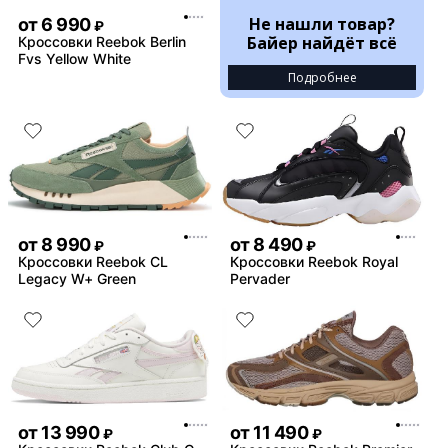
Не нашли товар?
от
6 990
₽
Байер найдёт всё
Кроссовки Reebok Berlin
Fvs Yellow White
Подробнее
от
8 990
от
8 490
₽
₽
Кроссовки Reebok CL
Кроссовки Reebok Royal
Legacy W+ Green
Pervader
от
13 990
от
11 490
₽
₽