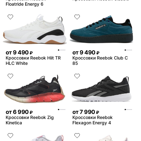
Floatride Energy 6
от
9 490
от
9 490
₽
₽
Кроссовки Reebok Hiit TR
Кроссовки Reebok Club C
HLC White
85
от
6 990
от
7 990
₽
₽
Кроссовки Reebok Zig
Кроссовки Reebok
Kinetica
Flexagon Energy 4