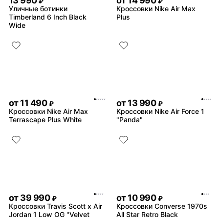
13 990
от
14 990
₽
₽
Уличные ботинки
Кроссовки Nike Air Max
Timberland 6 Inch Black
Plus
Wide
от
11 490
от
13 990
₽
₽
Кроссовки Nike Air Max
Кроссовки Nike Air Force 1
Terrascape Plus White
"Panda"
от
39 990
от
10 990
₽
₽
Кроссовки Travis Scott x Air
Кроссовки Converse 1970s
Jordan 1 Low OG "Velvet
All Star Retro Black