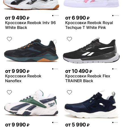
от
9 490
от
6 990
₽
₽
Кроссовки Reebok Intv 96
Кроссовки Reebok Royal
White Black
Techque T White Pink
от
9 990
от
10 490
₽
₽
Кроссовки Reebok
Кроссовки Reebok Flex
Nanoflex
TRAINER Black
от
9 990
от
5 990
₽
₽