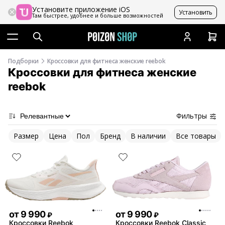
Установите приложение iOS
Установить
Там быстрее, удобнее и больше возможностей
Подборки
Кроссовки для фитнеса женские reebok
Кроссовки для фитнеса женские
reebok
Фильтры
Размер
Цена
Пол
Бренд
В наличии
Все товары
от
9 990
от
9 990
₽
₽
Кроссовки Reebok
Кроссовки Reebok Classic