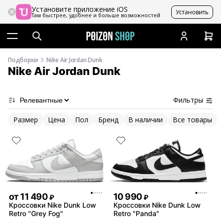
Установите приложение iOS
Установить
Там быстрее, удобнее и больше возможностей
Подборки
Nike Air Jordan Dunk
Nike Air Jordan Dunk
Фильтры
Размер
Цена
Пол
Бренд
В наличии
Все товары
от
11 490
10 990
₽
₽
Кроссовки Nike Dunk Low
Кроссовки Nike Dunk Low
Retro "Grey Fog"
Retro "Panda"