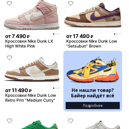
от
7 490
от
17 490
₽
₽
Кроссовки Nike Dunk LX
Кроссовки Nike Dunk Low
High White Pink
"Setsubun" Brown
Не нашли товар?
от
11 490
₽
Байер найдёт всё
Кроссовки Nike Dunk Low
Retro Prm "Medium Curry"
Подробнее