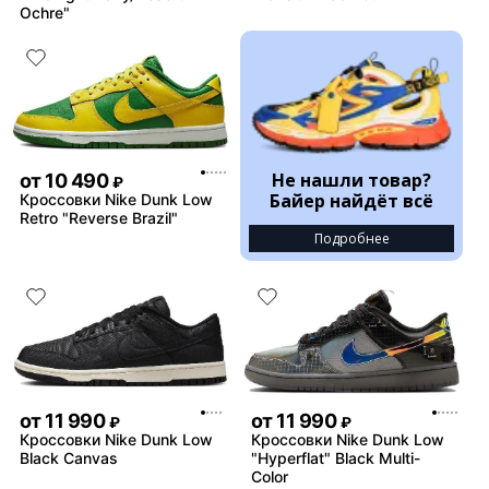
Ochre"
Не нашли товар?
от
10 490
₽
Байер найдёт всё
Кроссовки Nike Dunk Low
Retro "Reverse Brazil"
Подробнее
от
11 990
от
11 990
₽
₽
Кроссовки Nike Dunk Low
Кроссовки Nike Dunk Low
Black Canvas
"Hyperflat" Black Multi-
Color