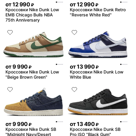
от
12 990
от
12 990
₽
₽
Кроссовки Nike Dunk Low
Кроссовки Nike Dunk Retro
EMB Chicago Bulls NBA
"Reverse White Red"
75th Anniversary
от
9 990
от
13 990
₽
₽
Кроссовки Nike Dunk Low
Кроссовки Nike Dunk Low
"Beige Brown Green"
White Blue
от
9 990
от
13 490
₽
₽
Кроссовки Nike Dunk SB
Кроссовки Nike Dunk SB
"Midnight Navy/Desert
Pro ISO "Black Gum"