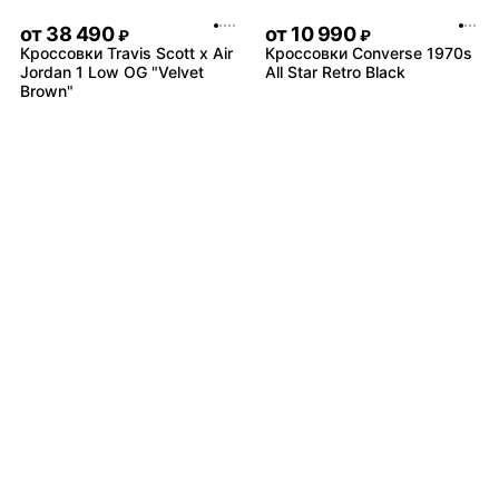
от
38 490
от
10 990
₽
₽
Кроссовки Travis Scott x Air
Кроссовки Converse 1970s
Jordan 1 Low OG "Velvet
All Star Retro Black
Brown"
от
8 490
от
9 490
₽
₽
Кроссовки adidas Ozweego
Кроссовки Nike Air Monarch
Celox
4 White Navy
Не нашли товар?
от
10 490
₽