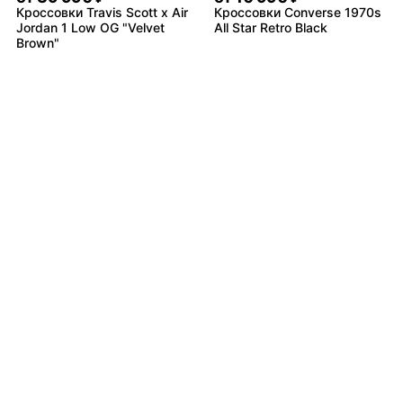
Кроссовки Travis Scott x Air
Кроссовки Converse 1970s
Jordan 1 Low OG "Velvet
All Star Retro Black
Brown"
от
8 490
от
9 490
₽
₽
Кроссовки adidas Ozweego
Кроссовки Nike Air Monarch
Celox
4 White Navy
Не нашли товар?
от
10 490
₽
Байер найдёт всё
Кроссовки New Balance
1906R White Grey