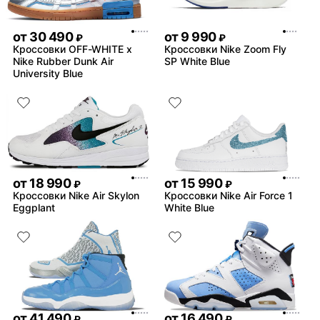
от
30 490
от
9 990
₽
₽
Кроссовки OFF-WHITE x
Кроссовки Nike Zoom Fly
Nike Rubber Dunk Air
SP White Blue
University Blue
от
18 990
от
15 990
₽
₽
Кроссовки Nike Air Skylon
Кроссовки Nike Air Force 1
Eggplant
White Blue
от
41 490
от
16 490
₽
₽