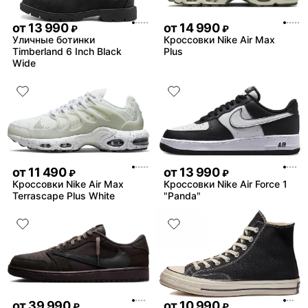
от
13 990
от
14 990
₽
₽
Уличные ботинки
Кроссовки Nike Air Max
Timberland 6 Inch Black
Plus
Wide
от
11 490
от
13 990
₽
₽
Кроссовки Nike Air Max
Кроссовки Nike Air Force 1
Terrascape Plus White
"Panda"
от
39 990
от
10 990
₽
₽