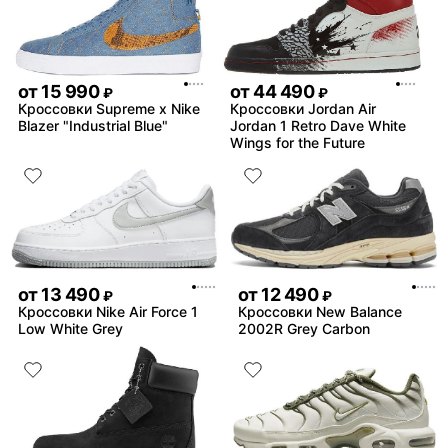
от
15 990
от
44 490
₽
₽
Кроссовки Supreme x Nike
Кроссовки Jordan Air
Blazer "Industrial Blue"
Jordan 1 Retro Dave White
Wings for the Future
от
13 490
от
12 490
₽
₽
Кроссовки Nike Air Force 1
Кроссовки New Balance
Low White Grey
2002R Grey Carbon