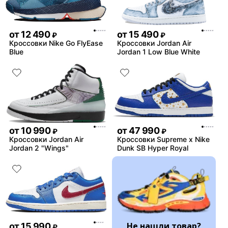
от
12 490
от
15 490
₽
₽
Кроссовки Nike Go FlyEase
Кроссовки Jordan Air
Blue
Jordan 1 Low Blue White
от
10 990
от
47 990
₽
₽
Кроссовки Jordan Air
Кроссовки Supreme x Nike
Jordan 2 "Wings"
Dunk SB Hyper Royal
Не нашли товар?
от
15 990
₽