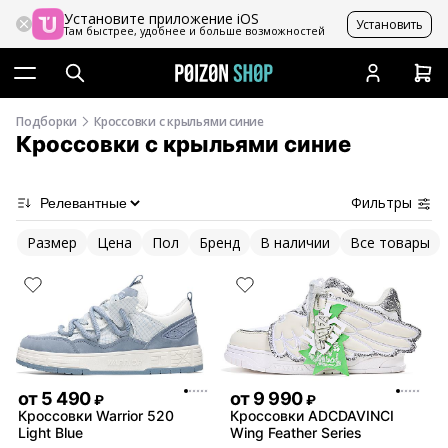
Установите приложение iOS
Установить
Там быстрее, удобнее и больше возможностей
Подборки
Кроссовки с крыльями синие
Кроссовки с крыльями синие
Фильтры
Размер
Цена
Пол
Бренд
В наличии
Все товары
от
5 490
от
9 990
₽
₽
Кроссовки Warrior 520
Кроссовки ADCDAVINCI
Light Blue
Wing Feather Series