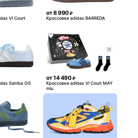
от
8 990
₽
das Vl Court
Кроссовки adidas BARREDA
от
14 490
₽
idas Samba OG
Кроссовки adidas Vl Court MAY
miu