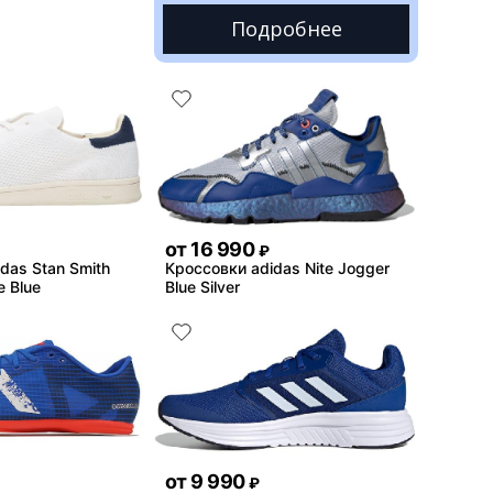
Подробнее
от
16 990
₽
das Stan Smith
Кроссовки adidas Nite Jogger
e Blue
Blue Silver
от
9 990
₽