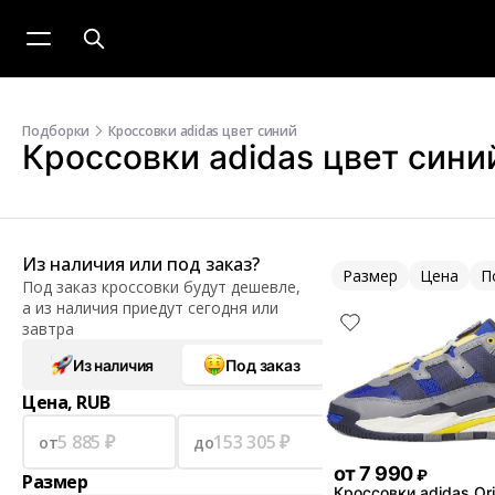
Подборки
Кроссовки adidas цвет синий
Кроссовки adidas цвет сини
Из наличия или под заказ?
Размер
Цена
П
Под заказ кроссовки будут дешевле,
а из наличия приедут сегодня или
завтра
Из наличия
Под заказ
Цена, RUB
от
до
от
7 990
₽
Размер
Кроссовки adidas Ori