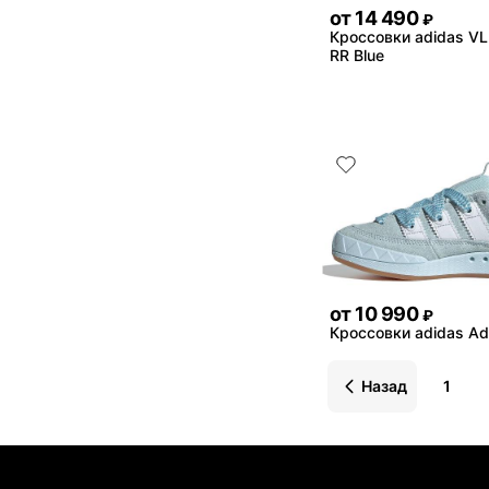
от
14 490
₽
Кроссовки adidas VL 
RR Blue
от
10 990
₽
Кроссовки adidas Adi
Назад
1