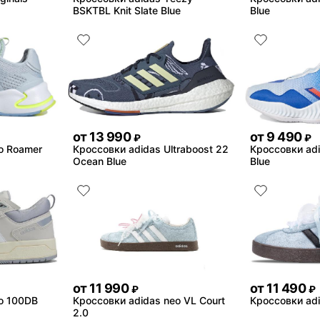
BSKTBL Knit Slate Blue
Blue
от
13 990
от
9 490
₽
₽
o Roamer
Кроссовки adidas Ultraboost 22
Кроссовки adi
Ocean Blue
Blue
от
11 990
от
11 490
₽
₽
o 100DB
Кроссовки adidas neo VL Court
Кроссовки adi
2.0