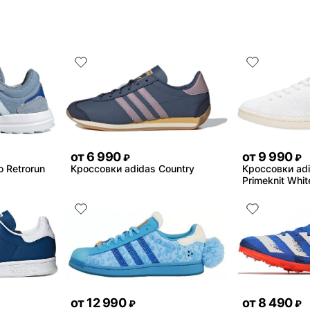
от
6 990
от
9 990
₽
₽
 Retrorun
Кроссовки adidas Country
Кроссовки adi
Primeknit Whit
от
12 990
от
8 490
₽
₽