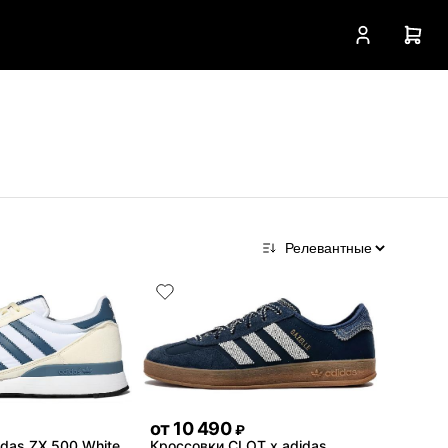
от
10 490
₽
das ZX 500 White
Кроссовки CLOT x adidas