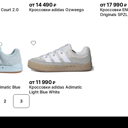
от
14 490
от
17 990
₽
₽
Court 2.0
Кроссовки adidas Ozweego
Кроссовки END
Originals SPZ
от
11 990
₽
matic Blue
Кроссовки adidas Adimatic
Light Blue White
2
3