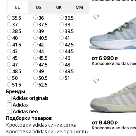
EU
US
UK
MM
35.5
36
36.5
37
37.5
38
38.5
39
39.5
40
40.5
41
41.5
42
42.5
43
44
44.5
45
45.5
46
от
6 990
₽
Кроссовки adidas ne
47
47.5
48
48.5
49
49.5
50
50.5
51
51.5
52.5
Бренды
Adidas originals
Adidas
Adidas neo
Подборки товаров
от
9 490
₽
Кроссовки adidas синие сетка
Кроссовки adidas ne
Кроссовки adidas синие оранжевые