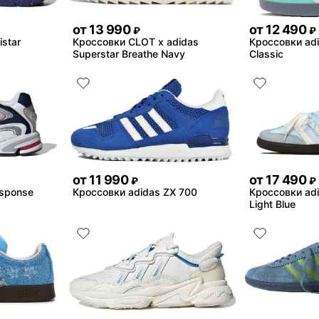
от
13 990
от
12 490
₽
₽
star
Кроссовки CLOT x adidas
Кроссовки adi
Superstar Breathe Navy
Classic
от
11 990
от
17 490
₽
₽
esponse
Кроссовки adidas ZX 700
Кроссовки ad
Light Blue