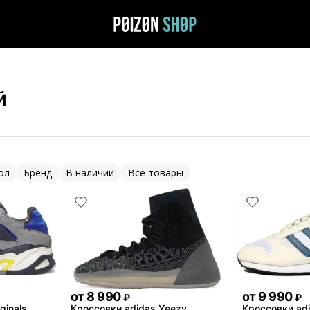
й
ол
Бренд
В наличии
Все товары
от
8 990
от
9 990
₽
₽
ginals
Кроссовки adidas Yeezy
Кроссовки adi