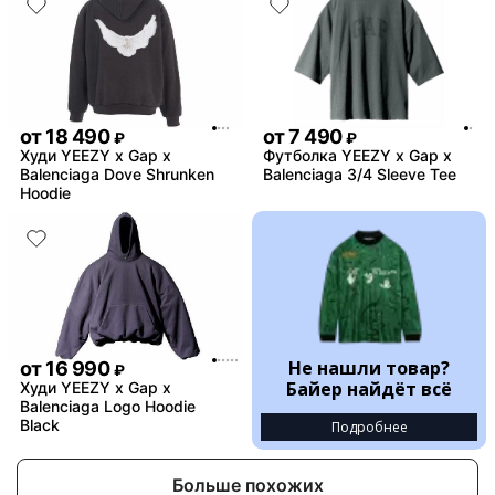
от
18 490
от
7 490
₽
₽
Худи YEEZY x Gap x
Футболка YEEZY x Gap x
Balenciaga Dove Shrunken
Balenciaga 3/4 Sleeve Tee
Hoodie
Не нашли товар?
от
16 990
₽
Байер найдёт всё
Худи YEEZY x Gap x
Balenciaga Logo Hoodie
Black
Подробнее
Больше похожих