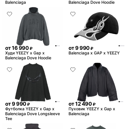
Balenciaga
Balenciaga Dove Hoodie
от
16 990
от
9 990
₽
₽
Худи YEEZY x Gap x
Balenciaga x GAP x YEEZY
Balenciaga Dove Hoodie
от
9 990
от
12 490
₽
₽
Футболка YEEZY x Gap x
Пуховик YEEZY x Gap x
Balenciaga Dove Longsleeve
Balenciaga
Tee