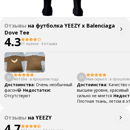
Отзывы
на
футболка YEEZY x Balenciaga
Dove Tee
4.3
11 оценок
·
4 отзыва
M
И
Ms1Ghe
·
в прошлом году
Имя скрыто
·
в прошлом
Достоинства:
Очень необычный
Достоинства:
Качество 
фасон😂
Недостатки:
высшем уровне, красивый 
Отсутствуют
сильно не мнется
Недост
Плотная ткань, летом в э
футболке будет жарко
Отзывы
на
YEEZY
4.7