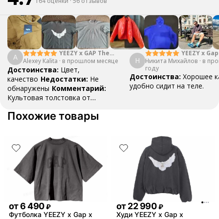
164 оценки
·
56 отзывов
YEEZY x Gap
YEEZY x GAP The
A
Н
Никита Михайлов
Balenciaga
·
в пр
Alexey Каlita
·
Perfect Hoodie Light
в прошлом месяце
году
Brown
Достоинства:
Цвет,
Достоинства:
Хорошее к
качество
Недостатки:
Не
удобно сидит на теле.
обнаружены
Комментарий:
Культовая толстовка от
легендарной коллаборации.
Похожие товары
Маломерит, поэтому берите на
размер больше и будет вам
счастье.
от
6 490
от
22 990
₽
₽
Футболка YEEZY x Gap x
Худи YEEZY x Gap x