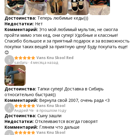
Достоинства:
Теперь любимые кеды)))
Недостатки:
Нет
Комментарий:
Это мой любимый мультик, не смогла
пройти мимо этих кед, они супер! Удобные и классные!
Спасибо большое и за приятный подарок и за возможность
покупки таких вещей за приятную цену! Буду покупать еще!
😊
Vans Knu Skool Red
s
saidaru
·
4 месяца назад
Достоинства:
Тапки супер! Доставка в Сибирь
относительно быстрая))
Комментарий:
Вернула свой 2007, очень рада <3
Vans Knu Skool
А
Андрей Че
·
в прошлом году
Достоинства:
Сыну зашли
Недостатки:
Отклеиваются всегда говорят
Комментарий:
Глянем что дальше
Vans Knu Skool
А