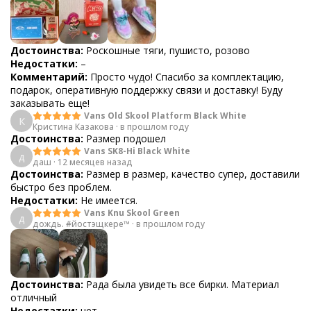
Достоинства:
Роскошные тяги, пушисто, розово
Недостатки:
–
Комментарий:
Просто чудо! Спасибо за комплектацию,
подарок, оперативную поддержку связи и доставку! Буду
заказывать еще!
Vans Old Skool Platform Black White
К
Кристина Казакова
·
в прошлом году
Достоинства:
Размер подошел
Vans SK8-Hi Black White
д
даш
·
12 месяцев назад
Достоинства:
Размер в размер, качество супер, доставили
быстро без проблем.
Недостатки:
Не имеется.
Vans Knu Skool Green
д
дождь. #йостэщкере™
·
в прошлом году
Достоинства:
Рада была увидеть все бирки. Материал
отличный
Недостатки:
нет