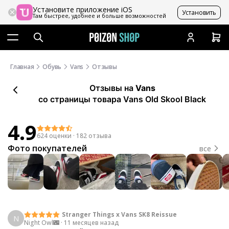
Установите приложение iOS
Установить
Там быстрее, удобнее и больше возможностей
Главная
Обувь
Vans
Отзывы
Отзывы
на
Vans
со страницы товара Vans Old Skool Black
4.9
624 оценки
·
182 отзыва
Фото покупателей
все
Stranger Things x Vans SK8 Reissue
N
Night Owl🌃
·
11 месяцев назад