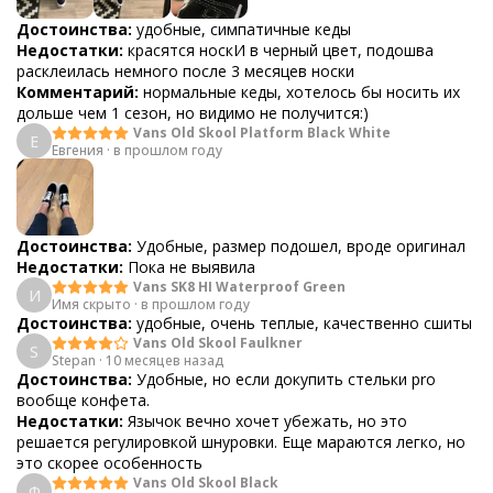
Достоинства:
удобные, симпатичные кеды
Недостатки:
красятся носкИ в черный цвет, подошва
расклеилась немного после 3 месяцев носки
Комментарий:
нормальные кеды, хотелось бы носить их
дольше чем 1 сезон, но видимо не получится:)
Vans Old Skool Platform Black White
Е
Евгения
·
в прошлом году
Достоинства:
Удобные, размер подошел, вроде оригинал
Недостатки:
Пока не выявила
Vans SK8 HI Waterproof Green
И
Имя скрыто
·
в прошлом году
Достоинства:
удобные, очень теплые, качественно сшиты
Vans Old Skool Faulkner
S
Stepan
·
10 месяцев назад
Достоинства:
Удобные, но если докупить стельки pro
вообще конфета.
Недостатки:
Язычок вечно хочет убежать, но это
решается регулировкой шнуровки. Еще мараются легко, но
это скорее особенность
Vans Old Skool Black
Ф