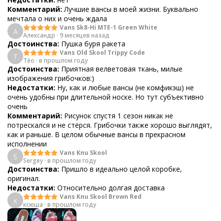
Комментарий:
Лучшие вансы в моей жизни. Буквально
мечтала о них и очень ждала
Vans Sk8-Hi MTE-1 Green White
А
Александр
·
9 месяцев назад
Достоинства:
Пушка буря ракета
Vans Old Skool Trippy Code
T
Téo
·
в прошлом году
Достоинства:
Приятная велветовая ткань, милые
изображения грибочков:)
Недостатки:
Ну, как и любые вансы (не комфикэш) не
очень удобны при длительной носке. Но тут субъективно
очень
Комментарий:
Рисунок спустя 1 сезон никак не
потрескался и не стёрся. Грибочки также хорошо выглядят,
как и раньше. В целом обычные вансы в прекрасном
исполнении
Vans Knu Skool
S
Sergey
·
в прошлом году
Достоинства:
Пришло в идеально целой коробке,
оригинал.
Недостатки:
Относительно долгая доставка
Vans Knu Skool Brown Red
к
ксюша
·
в прошлом году