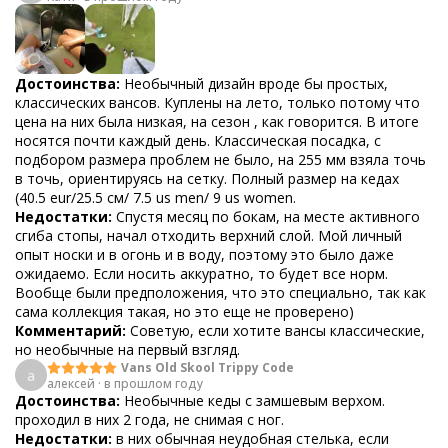
Достоинства:
Необычный дизайн вроде бы простых,
классических вансов. Куплены на лето, только потому что
цена на них была низкая, на сезон , как говорится. В итоге
носятся почти каждый день. Классическая посадка, с
подбором размера проблем не было, на 255 мм взяла точь
в точь, ориентируясь на сетку. Полный размер на кедах
(40.5 eur/25.5 см/ 7.5 us men/ 9 us women.
Недостатки:
Спустя месяц по бокам, на месте активного
сгиба стопы, начал отходить верхний слой. Мой личный
опыт носки и в огонь и в воду, поэтому это было даже
ожидаемо. Если носить аккуратно, то будет все норм.
Вообще были предположения, что это специально, так как
сама коллекция такая, но это еще не проверено)
Комментарий:
Советую, если хотите вансы классические,
но необычные на первый взгляд.
Vans Old Skool Trippy Code
а
алексей
·
в прошлом году
Достоинства:
Необычные кеды с замшевым верхом.
проходил в них 2 года, не снимая с ног.
Недостатки:
в них обычная неудобная стелька, если