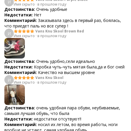
И
Имя скрыто
·
в прошлом году
Достоинства:
Очень удобные
Недостатки:
Нет
Комментарий:
Заказывала здесь в первый раз, боялась,
что приедет паль но все супер !
Vans Knu Skool Brown Red
И
Имя скрыто
·
в прошлом году
Достоинства:
Очень удобно,сели идеально
Недостатки:
Коробка чуть-чуть мятая была,да и бог сней
Комментарий:
Качество на высшем уровне
Vans Knu Skool
И
Имя скрыто
·
в прошлом году
Достоинства:
очень удобная пара обуви, неубиваемые,
самыая лучшая обувь, что была
Недостатки:
недостатки отсутвуют!!
Комментарий:
носил их летом, во время работы, ноги
вообще не устают, самая удобная обувь