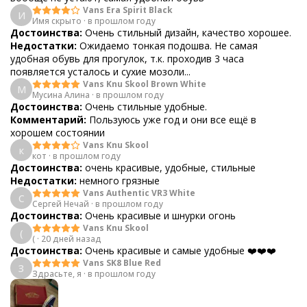
Vans Era Spirit Black
И
Имя скрыто
·
в прошлом году
Достоинства:
Очень стильный дизайн, качество хорошее.
Недостатки:
Ожидаемо тонкая подошва. Не самая
удобная обувь для прогулок, т.к. проходив 3 часа
появляется усталось и сухие мозоли...
Vans Knu Skool Brown White
М
Мусина Алина
·
в прошлом году
Достоинства:
Очень стильные удобные.
Комментарий:
Пользуюсь уже год и они все ещё в
хорошем состоянии
Vans Knu Skool
к
кот
·
в прошлом году
Достоинства:
очень красивые, удобные, стильные
Недостатки:
немного грязные
Vans Authentic VR3 White
С
Сергей Нечай
·
в прошлом году
Достоинства:
Очень красивые и шнурки огонь
Vans Knu Skool
(
(
·
20 дней назад
Достоинства:
Очень красивые и самые удобные ❤️❤️❤️
Vans SK8 Blue Red
З
Здрасьте, я
·
в прошлом году