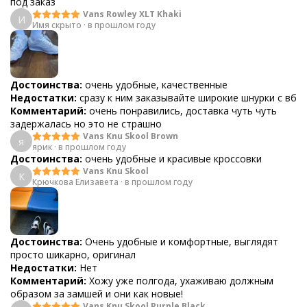
под заказ
Vans Rowley XLT Khaki
И
Имя скрыто
·
в прошлом году
Достоинства:
очень удобные, качественные
Недостатки:
сразу к ним заказывайте широкие шнурки с вб
Комментарий:
очень понравились, доставка чуть чуть
задержалась но это не страшно
Vans Knu Skool Brown
я
ярик
·
в прошлом году
Достоинства:
очень удобные и красивые кроссовки
Vans Knu Skool
К
Крючкова Елизавета
·
в прошлом году
Достоинства:
Очень удобные и комфортные, выглядят
просто шикарно, оригинал
Недостатки:
Нет
Комментарий:
Хожу уже полгода, ухаживаю должным
образом за замшей и они как новые!
Vans Knu Skool Purple Black