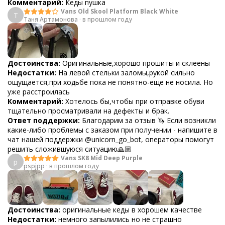
Комментарий:
Кеды пушка
Vans Old Skool Platform Black White
Т
Таня Артамонова
·
в прошлом году
Достоинства:
Оригинальные,хорошо прошиты и склеены
Недостатки:
На левой стельки заломы,рукой сильно
ощущается,при ходьбе пока не понятно-еще не носила. Но
уже расстроилась
Комментарий:
Хотелось бы,чтобы при отправке обуви
тщательно просматривали на дефекты и брак.
Ответ поддержки:
Благодарим за отзыв 🦄 Если возникли
какие-либо проблемы с заказом при получении - напишите в
чат нашей поддержки @unicorn_go_bot, операторы помогут
решить сложившуюся ситуацию🙏🏼
Vans SK8 Mid Deep Purple
p
pspjpp
·
в прошлом году
Достоинства:
оригинальные кеды в хорошем качестве
Недостатки:
немного запылились но не страшно