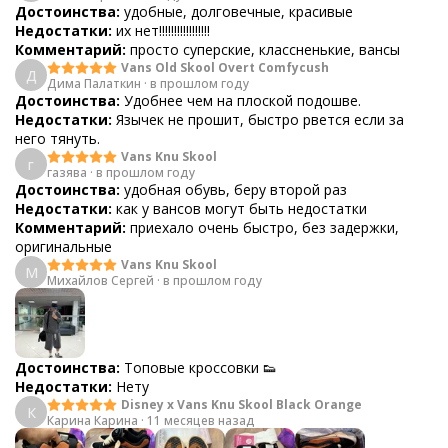
Достоинства:
удобные, долговечные, красивые
Недостатки:
их нет!!!!!!!!!!!!!!!!!
Комментарий:
просто суперские, классненькие, вансы
Vans Old Skool Overt Comfycush
Д
Дима Палаткин
·
в прошлом году
Достоинства:
Удобнее чем на плоской подошве.
Недостатки:
Язычек не прошит, быстро рвется если за
него тянуть.
Vans Knu Skool
г
газява
·
в прошлом году
Достоинства:
удобная обувь, беру второй раз
Недостатки:
как у вансов могут быть недостатки
Комментарий:
приехало очень быстро, без задержки,
оригинальные
Vans Knu Skool
М
Михайлов Сергей
·
в прошлом году
Достоинства:
Топовые кроссовки 👟
Недостатки:
Нету
Disney x Vans Knu Skool Black Orange
К
Карина Карина
·
11 месяцев назад