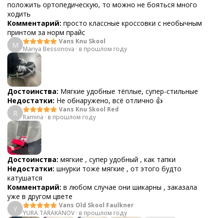
положить ортопедическую, то можно не бояться много
ходить
Комментарий:
просто классные кроссовки с необычным
принтом за норм прайс
Vans Knu Skool
M
Mariya Bessonova
·
в прошлом году
Достоинства:
Мягкие удобные тёплые, супер-стильные
Недостатки:
Не обнаружено, всё отлично 👍
Vans Knu Skool Red
R
Ramina
·
в прошлом году
Достоинства:
мягкие , супер удобный , как тапки
Недостатки:
шнурки тоже мягкие , от этого будто
катушатся
Комментарий:
в любом случае они шикарны , заказала
уже в другом цвете
Vans Old Skool Faulkner
Y
YURA TARAKANOV
·
в прошлом году