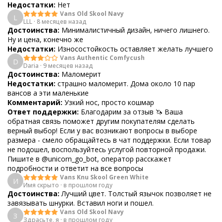
Недостатки:
Нет
Vans Old Skool Navy
L
LLL
·
8 месяцев назад
Достоинства:
Минималистичный дизайн, ничего лишнего.
Ну и цена, конечно же
Недостатки:
Износостойкость оставляет желать лучшего
Vans Authentic Comfycush
D
Daria
·
9 месяцев назад
Достоинства:
Маломерит
Недостатки:
страшно маломерит. Дома около 10 пар
вансов а эти маленькие
Комментарий:
Узкий нос, просто кошмар
Ответ поддержки:
Благодарим за отзыв 🦄 Ваша
обратная связь поможет другим покупателям сделать
верный выбор! Если у вас возникают вопросы в выборе
размера - смело обращайтесь в чат поддержки. Если товар
не подошел, воспользуйтесь услугой повторной продажи.
Пишите в @unicorn_go_bot, оператор расскажет
подробности и ответит на все вопросы
Vans Knu Skool Green White
И
Имя скрыто
·
в прошлом году
Достоинства:
Лучший цвет. Толстый язычок позволяет не
завязывать шнурки. Вставил ноги и пошел.
Vans Old Skool Navy
З
Здрасьте, я
·
в прошлом году