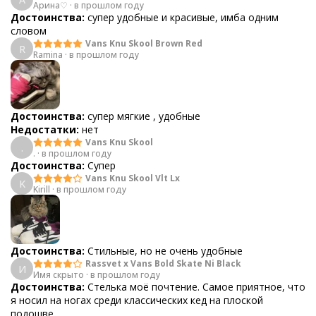
Арина♡
·
в прошлом году
Достоинства:
супер удобные и красивые, имба одним
словом
Vans Knu Skool Brown Red
R
Ramina
·
в прошлом году
Достоинства:
супер мягкие , удобные
Недостатки:
нет
Vans Knu Skool
.
.
·
в прошлом году
Достоинства:
Супер
Vans Knu Skool Vlt Lx
K
Kirill
·
в прошлом году
Достоинства:
Стильные, но не очень удобные
Rassvet x Vans Bold Skate Ni Black
И
Имя скрыто
·
в прошлом году
Достоинства:
Стелька моё почтение. Самое приятное, что
я носил на ногах среди классических кед на плоской
подошве