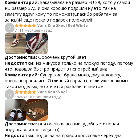
Комментарий:
Заказывала на размер EU 39, хотя у самой
RU размер 37,5 и они хорошо подошли ну это так на
заметку вдруг кому то поможет)Спасибо ребятам за
вансы)И еще носки в подарок положили!!
Vans Knu Skool Red White
V
V
·
11 месяцев назад
Достоинства:
Оооочень крутой цвет
Недостатки:
Из минусов только на плохую погоду, потому
что подошва быстро придет в непотребный вид
Комментарий:
Суперские, брала молодому человеку,
очень понравились. Отличный вариант, если уже знакомы с
такой моделью, но хочется разбавить цветом
Vans Knu Skool
п
полька
·
в прошлом году
Достоинства:
они очень классные, удобные + новая
подушка для кошки(фото)
Недостатки:
подошва на правой кроссовке через два