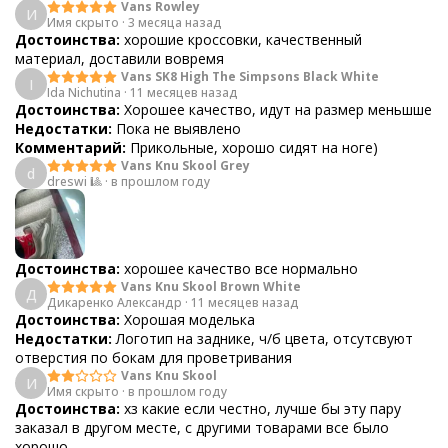
Vans Rowley
И
Имя скрыто
·
3 месяца назад
Достоинства:
хорошие кроссовки, качественный
материал, доставили вовремя
Vans SK8 High The Simpsons Black White
I
Ida Nichutina
·
11 месяцев назад
Достоинства:
Хорошее качество, идут на размер меньшше
Недостатки:
Пока не выявлено
Комментарий:
Прикольные, хорошо сидят на ноге)
Vans Knu Skool Grey
d
dreswi 🎱
·
в прошлом году
Достоинства:
хорошее качество все нормально
Vans Knu Skool Brown White
Д
Дикаренко Александр
·
11 месяцев назад
Достоинства:
Хорошая моделька
Недостатки:
Логотип на заднике, ч/б цвета, отсутсвуют
отверстия по бокам для проветривания
Vans Knu Skool
И
Имя скрыто
·
в прошлом году
Достоинства:
хз какие если честно, лучше бы эту пару
заказал в другом месте, с другими товарами все было
хорошо