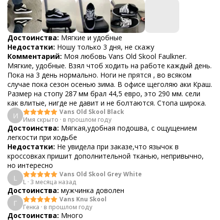
Достоинства:
Мягкие и удобные
Недостатки:
Ношу только 3 дня, не скажу
Комментарий:
Моя любовь Vans Old Skool Faulkner.
Мягкие, удобные. Взял чтоб ходить на работе каждый день.
Пока на 3 день нормально. Ноги не прятся , во всяком
случае пока сезон осенью зима. В офисе щеголяю аки Краш.
Размер на стопу 287 мм брал 44,5 евро, это 290 мм. сели
как влитые, нигде не давит и не болтаются. Стопа широка.
Vans Old Skool Black
И
Имя скрыто
·
в прошлом году
Достоинства:
Мягкая,удобная подошва, с ощущением
легкости при ходьбе
Недостатки:
Не увидела при заказе,что язычок в
кроссовках пришит дополнительной тканью, непривычно,
но интересно
Vans Old Skool Grey White
L
L
·
3 месяца назад
Достоинства:
мужчинка доволен
Vans Knu Skool
Г
Генка
·
в прошлом году
Достоинства:
Много