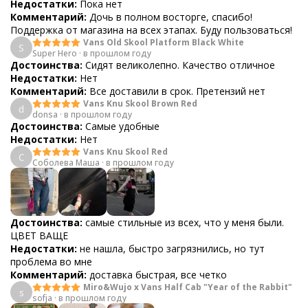
Недостатки:
Пока нет
Комментарий:
Дочь в полном восторге, спасибо!
Поддержка от магазина на всех этапах. Буду пользоваться!
Vans Old Skool Platform Black White
S
Super Hero
·
в прошлом году
Достоинства:
Сидят великолепно. Качество отличное
Недостатки:
Нет
Комментарий:
Все доставили в срок. Претензий нет
Vans Knu Skool Brown Red
d
donsa
·
в прошлом году
Достоинства:
Самые удобные
Недостатки:
Нет
Vans Knu Skool Red
С
Соболева Маша
·
в прошлом году
Достоинства:
самые стильные из всех, что у меня были.
ЦВЕТ ВАЩЕ
Недостатки:
не нашла, быстро загрязнились, но тут
проблема во мне
Комментарий:
доставка быстрая, все четко
Miro&Wujo x Vans Half Cab "Year of the Rabbit"
s
sofja
·
в прошлом году