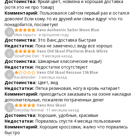
Достоинства:
Яркий цвет, новизна и хорошая доставка
(хотя это не про товар)
Комментарий:
Пользовался сайтом первый раз и остался
доволен! Если кому-то из друзей или семье вдруг что-то
понадобится, посоветую!
Vans Authentic Sailor Moon Blue
И
Имя скрыто
·
в прошлом году
Достоинства:
Это Ванс,доставка быстрая
Недостатки:
Пока не замечено,с виду все хорошо
Vans Old Skool Platform Black White
S
SlowPoke Den
·
9 месяцев назад
Достоинства:
Шикарные классические кеды!)
Недостатки:
Недостатки отсутствуют
Vans Old Skool Reissue 136 Blue
K
Karablender
·
3 месяца назад
Достоинства:
Цвет, вид
Недостатки:
Пятка резиновая, ногу в кровь натирает
Комментарий:
приходиться заказывать на озоне накладки
дополнительные, пожалели потраченных денег
Vans Knu Skool
E
Everyday Normal
·
11 месяцев назад
Достоинства:
Хорошие, удобные, красивые
Недостатки:
Порвались спустя 4 месяца пользования
Комментарий:
Хорошие кроссовки, жалко что порвались
быстро