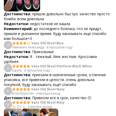
Достоинства:
пришли довольно быстро. качество просто
бомба. всем довольна
Недостатки:
недостатков не нашла
Комментарий:
до последнего боялась что не придут,
пришли в указанное время. буду заказывать еще спасибо
вам большое<3
Vans Old Skool Blue
Л
Левченко Александр
·
в прошлом году
Достоинства:
Прикольные
Недостатки:
Я - тяжелый. Мне жесткие. Кроссовки
удобнее.
Vans Old Skool Platform Black White
А
Адель
·
в прошлом году
Достоинства:
приехали в назначенные сроки, отличная
упаковка, все привезли в целости. очень довольна
покупкой, буду заказывать еще! спасибо
Vans Old Skool Navy
Е
Егор Коротин
·
4 месяца назад
Достоинства:
Привезли все в срок, качество 🙂
Vans Old Skool Navy
Λ
ΛＬΣＫＳ
·
2 месяца назад