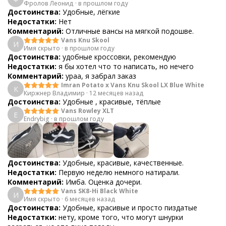
Фролов Леонид
·
в прошлом году
Достоинства:
Удобные, лёгкие
Недостатки:
Нет
Комментарий:
Отличные вансы на мягкой подошве.
Vans Knu Skool
И
Имя скрыто
·
в прошлом году
Достоинства:
удобные кроссовки, рекомендую
Недостатки:
я бы хотел что то написать, но нечего
Комментарий:
ураа, я забрал заказ
Imran Potato x Vans Knu Skool LX Blue White
К
Киржнер Владимир
·
12 месяцев назад
Достоинства:
Удобные , красивые, тёплые
Vans Rowley XLT
E
Endrybig
·
в прошлом году
Достоинства:
Удобные, красивые, качественные.
Недостатки:
Первую неделю немного натирали.
Комментарий:
Имба. Оценка дочери.
Vans SK8-Hi Black White
И
Имя скрыто
·
6 месяцев назад
Достоинства:
Удобные, красивые и просто пиздатые
Недостатки:
нету, кроме того, что могут шнурки