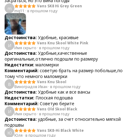
засраться, но это вина погоды
Vans SK8 Hi Grey Green
m
mq11
·
в прошлом году
Достоинства:
Удобные, красивые
Vans Knu Skool White Pink
И
Имя скрыто
·
в прошлом году
Достоинства:
Удобные,качественные
оригинальные,отлично подошли по размеру
Недостатки:
маломерки
Комментарий:
советую брать на размер побольше,по
тому что немного маломерки
Vans Knu Skool
В
Виноградов Иван
·
в прошлом году
Достоинства:
Удобные как и все вансы
Недостатки:
Плоская подошва
Комментарий:
Советую берите
Vans Old Skool Black
И
Имя скрыто
·
в прошлом году
Достоинства:
удобные, за счет относительно мягкой
подошвы
Vans SK8-Hi Black White
Ю
Юля
·
в прошлом году