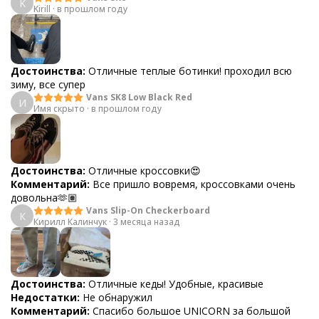
K
Kirill
·
в прошлом году
Достоинства:
Отличные теплые ботинки! проходил всю
зиму, все супер
Vans SK8 Low Black Red
И
Имя скрыто
·
в прошлом году
Достоинства:
Отличные кроссовки😍
Комментарий:
Все пришло вовремя, кроссовками очень
довольна🫶🏽
Vans Slip-On Checkerboard
К
Кирилл Калинчук
·
3 месяца назад
Достоинства:
Отличные кеды! Удобные, красивые
Недостатки:
Не обнаружил
Комментарий:
Спасибо большое UNICORN за большой