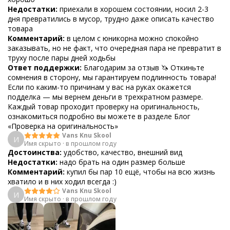
Недостатки:
приехали в хорошем состоянии, носил 2-3
дня превратились в мусор, трудно даже описать качество
товара
Комментарий:
в целом с юникорна можно спокойно
заказывать, но не факт, что очередная пара не превратит в
труху после пары дней ходьбы
Ответ поддержки:
Благодарим за отзыв 🦄 Откиньте
сомнения в сторону, мы гарантируем подлинность товара!
Если по каким-то причинам у вас на руках окажется
подделка — мы вернем деньги в трехкратном размере.
Каждый товар проходит проверку на оригинальность,
ознакомиться подробно вы можете в разделе Блог
«Проверка на оригинальность»
Vans Knu Skool
И
Имя скрыто
·
в прошлом году
Достоинства:
удобство, качество, внешний вид
Недостатки:
надо брать на один размер больше
Комментарий:
купил бы пар 10 ещё, чтобы на всю жизнь
хватило и в них ходил всегда :)
Vans Knu Skool
И
Имя скрыто
·
в прошлом году