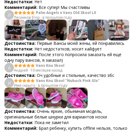
Недостатки:
Нет
Комментарий:
Все супер! Мы счастливы
Palm Angels x Vans Old Skool LX
Л
Лесников Егор
·
в прошлом году
+
1
Достоинства:
Первые Вансы моей жены, ей понравились
Недостатки:
Нет недостатков, носит кайфует
Комментарий:
После этого попросила заказать ей ещё
одну пару вансов, я заказал)
Vans Knu Skool
А
Андрей
·
10 месяцев назад
Достоинства:
Оч удобные и стильные, качество збс
Vans Knu Skool "Nubuck Pink Glo"
И
Имя скрыто
·
в прошлом году
Достоинства:
Очень яркие, обьемная модель,
оригинальные белые шнурки для вариантов носки
Недостатки:
Пока не заметил
Комментарий:
Брал ребенку, купить оffline нельзя, только