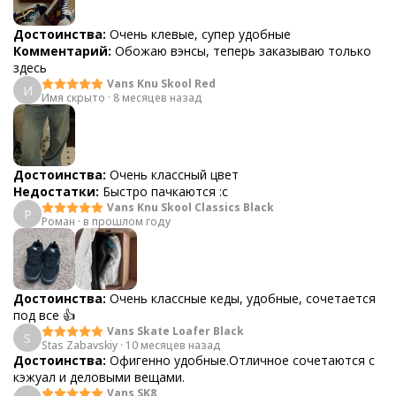
Достоинства:
Очень клевые, супер удобные
Комментарий:
Обожаю вэнсы, теперь заказываю только
здесь
Vans Knu Skool Red
И
Имя скрыто
·
8 месяцев назад
Достоинства:
Очень классный цвет
Недостатки:
Быстро пачкаются :с
Vans Knu Skool Classics Black
Р
Роман
·
в прошлом году
Достоинства:
Очень классные кеды, удобные, сочетается
под все 👍
Vans Skate Loafer Black
S
Stas Zabavskiy
·
10 месяцев назад
Достоинства:
Офигенно удобные.Отличное сочетаются с
кэжуал и деловыми вещами.
Vans SK8