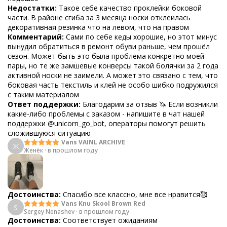
Недостатки:
Такое себе качество проклейки боковой
части. В районе сгиба за 3 месяца носки отклеилась
декоративная резинка что на левом, что на правом
Комментарий:
Сами по себе кеды хорошие, но этот минус
вынудил обратиться в ремонт обуви раньше, чем прошёл
сезон. Может быть это была проблема конкретно моей
пары, но те же замшевые конверсы такой болячки за 2 года
активной носки не заимели. А может это связано с тем, что
боковая часть текстиль и клей не особо шибко подружился
с таким материалом
Ответ поддержки:
Благодарим за отзыв 🦄 Если возникли
какие-либо проблемы с заказом - напишите в чат нашей
поддержки @unicorn_go_bot, операторы помогут решить
сложившуюся ситуацию
Vans VAINL ARCHIVE
Ж
Женёк
·
в прошлом году
Достоинства:
Спасибо все классно, мне все нравится🥰
Vans Knu Skool Brown Red
S
Sergey Nenashev
·
в прошлом году
Достоинства:
Соответствует ожиданиям