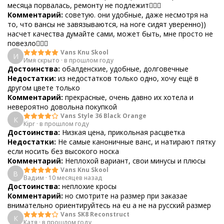
месяца порвалась, ремонту не подлежит🤷🏻‍♀️
Комментарий:
советую. они удобные, даже несмотря на
то, что вансы не завязываются, на ноге сидят уверенно))
насчет качества думайте сами, может быть, мне просто не
повезло💁🏻‍♀️
Vans Knu Skool
И
Имя скрыто
·
в прошлом году
Достоинства:
обалденские, удобные, долговечные
Недостатки:
из недостатков только одно, хочу ещё в
другом цвете только
Комментарий:
прекрасные, очень давно их хотела и
невероятно довольна покупкой
Vans Style 36 Black Orange
К
Кipr
·
в прошлом году
Достоинства:
Низкая цена, прикольная расцветка
Недостатки:
Не самые каноничные ванс, и натирают пятку
если носить без высокого носка
Комментарий:
Неплохой вариант, свои минусы и плюсы
Vans Knu Skool
В
Вадим
·
10 месяцев назад
Достоинства:
неплохие кросы
Комментарий:
но смотрите на размер при заказае
внимательно ориентируйтесь на eu а не на русский размер
Vans SK8 Reconstruct
К
Катя
·
в прошлом году