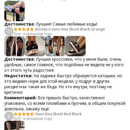
Достоинства:
Лучшие! Самые любимые кеды!
Disney x Vans Knu Skool Black Orange
О
Оля
·
в прошлом году
Достоинства:
Лучшие кроссовки, что у меня были, очень
удобные, самое главное, что подобных не видела ни у кого
от этого чуть радостнее
Недостатки:
На заднике быстро образуются катышки, но
это видимо норм для этой модели, у подруг в других
расцветках такая же беда. Но это внутри, поэтому не
критично
Комментарий:
Все пришло быстро, качественно
упаковано, со всеми пломбами и прочим, в общем покупкой
довольна, закажу еще
Vans Knu Skool Red Black
K
Kirill
·
в прошлом году