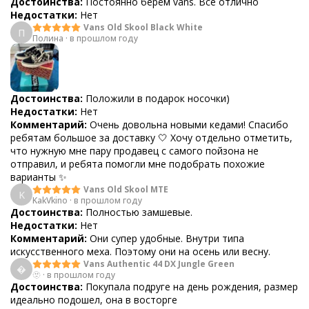
Достоинства:
Постоянно берём vans. Все отлично
Недостатки:
Нет
Vans Old Skool Black White
П
Полина
·
в прошлом году
Достоинства:
Положили в подарок носочки)
Недостатки:
Нет
Комментарий:
Очень довольна новыми кедами! Спасибо
ребятам большое за доставку 🤍 Хочу отдельно отметить,
что нужную мне пару продавец с самого пойзона не
отправил, и ребята помогли мне подобрать похожие
варианты ✨
Vans Old Skool MTE
K
KakVkino
·
в прошлом году
Достоинства:
Полностью замшевые.
Недостатки:
Нет
Комментарий:
Они супер удобные. Внутри типа
искусственного меха. Поэтому они на осень или весну.
Vans Authentic 44 DX Jungle Green

🫥
·
в прошлом году
Достоинства:
Покупала подруге на день рождения, размер
идеально подошел, она в восторге