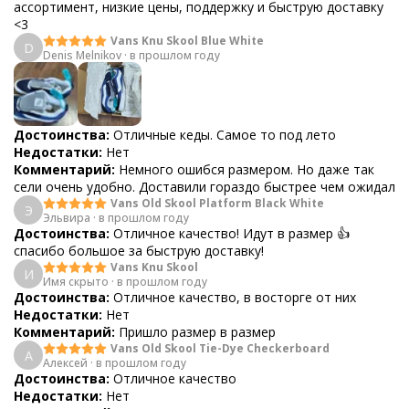
ассортимент, низкие цены, поддержку и быструю доставку
<3
Vans Knu Skool Blue White
D
Denis Melnikov
·
в прошлом году
Достоинства:
Отличные кеды. Самое то под лето
Недостатки:
Нет
Комментарий:
Немного ошибся размером. Но даже так
сели очень удобно. Доставили гораздо быстрее чем ожидал
Vans Old Skool Platform Black White
Э
Эльвира
·
в прошлом году
Достоинства:
Отличное качество! Идут в размер 👍
спасибо большое за быструю доставку!
Vans Knu Skool
И
Имя скрыто
·
в прошлом году
Достоинства:
Отличное качество, в восторге от них
Недостатки:
Нет
Комментарий:
Пришло размер в размер
Vans Old Skool Tie-Dye Checkerboard
А
Алексей
·
в прошлом году
Достоинства:
Отличное качество
Недостатки:
Нет