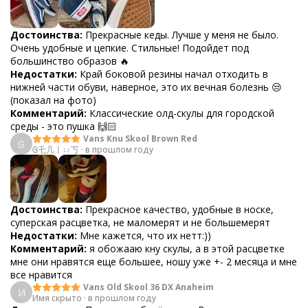
Достоинства:
Прекрасные кеды. Лучше у меня не было.
Очень удобные и цепкие. Стильные! Подойдет под
большинство образов 🔥
Недостатки:
Край боковой резины начал отходить в
нижней части обуви, наверное, это их вечная болезнь 😒
(показал на фото)
Комментарий:
Классические олд-скулы для городской
среды - это пушка 🙌🏻
Vans Knu Skool Brown Red
Ꮆ
Ꮆ乇几丨ㄩ丂
·
в прошлом году
Достоинства:
Прекрасное качество, удобные в носке,
суперская расцветка, не маломерят и не большемерят
Недостатки:
Мне кажется, что их нетт:))
Комментарий:
я обожааю кну скулы, а в этой расцветке
мне они нравятся еще большее, ношу уже +- 2 месяца и мне
все нравится
Vans Old Skool 36 DX Anaheim
И
Имя скрыто
·
в прошлом году