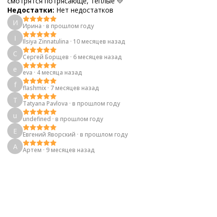
смотрятся потрясающе, теплые 💛
Недостатки:
Нет недостатков
И
Ирина
·
в прошлом году
I
Ilsiya Zinnatulina
·
10 месяцев назад
С
Сергей Борщев
·
6 месяцев назад
e
eva
·
4 месяца назад
f
flashmix
·
7 месяцев назад
T
Tatyana Pavlova
·
в прошлом году
u
undefined
·
в прошлом году
Е
Евгений Яворский
·
в прошлом году
А
Артем
·
9 месяцев назад