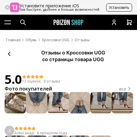
Установите приложение iOS
Установить
Там быстрее, удобнее и больше возможностей
Главная
Обувь
Кроссовки UGG
Отзывы
Отзывы
о
Кроссовки UGG
со страницы товара UGG
5.0
13 оценок
·
4 отзыва
Фото покупателей
все
+
1
А
Александр
·
в прошлом году