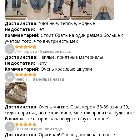
Достоинства:
Удобные, тёплые, модные
Недостатки:
Нет
Комментарий:
Стоит брать на один размер больше с
учётом того, что внутри есть мех
И
Имя скрыто
·
5 месяцев назад
Достоинства:
Тёплые, приятные материалы
Недостатки:
Нету
Комментарий:
Очень красивые шнурки
М
Мево ||
·
8 месяцев назад
Достоинства:
Очень мягкие. С размером 38-39 взяла 39,
сидят впритык, но не критично, мне так нравится. Чудесные!
В комплекте вторая пара шнурков (чуть темнее)
С
Светик
·
в прошлом году
Достоинства:
Оригинал! Очень довольна, на ноге