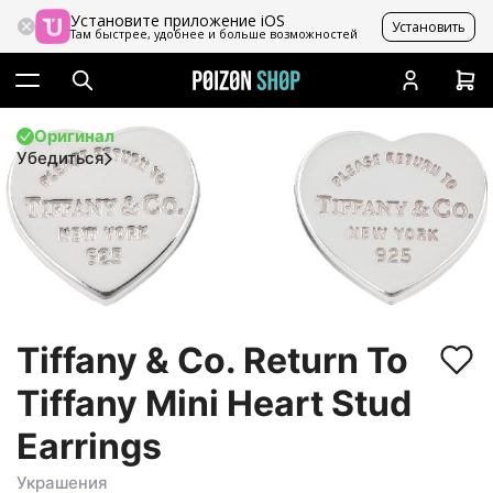
Установите приложение iOS
Установить
Там быстрее, удобнее и больше возможностей
Оригинал
Убедиться
Tiffany & Co. Return To
Tiffany Mini Heart Stud
Earrings
Украшения