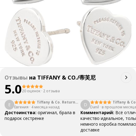
Отзывы
на
TIFFANY & CO./蒂芙尼
5.0
20 оценок
·
2 отзыва
Tiffany & Co. Return
Tiffany & Co
Е
D
Евгения
·
4 месяца назад
to Tiffany Double
Danil
·
в прошлом месяц
to Tiffany D
Heart Tag Necklace
Heart Tag 
Достоинства:
оригинал, брала в
Комментарий:
Всё отли
подарок сестренке
качество идеальное, толь
немного коробка помялас
доставке