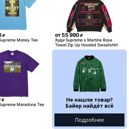
0
от
55 990
₽
₽
Supreme Money Tee
Худи Supreme x Martine Rose
Towel Zip Up Hooded Sweatshirt
Не нашли товар?
0
₽
Supreme Maradona Tee
Байер найдёт всё
Подробнее