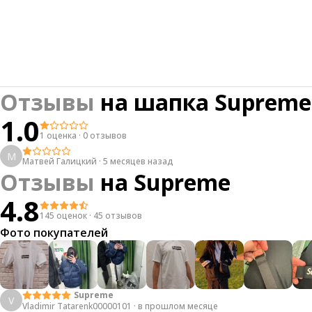
Отзывы
на
шапка Supreme 
1.0
1 оценка
·
0 отзывов
М
Матвей Галицкий
·
5 месяцев назад
Отзывы
на
Supreme
4.8
145 оценок
·
45 отзывов
Фото покупателей
Supreme
V
Vladimir Tatarenk00000101
·
в прошлом месяце