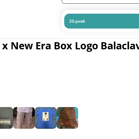
20
дней
x New Era Box Logo Balacla