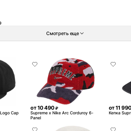

Смотреть еще
от
10 490
от
11 99
₽
 Logo Cap
Supreme x Nike Arc Corduroy 6-
Кепка Sup
Panel