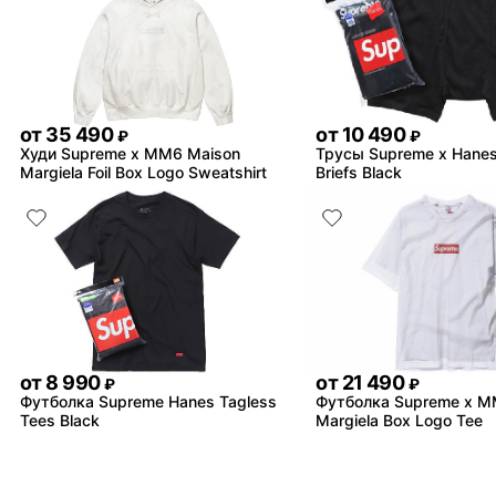
от
35 490
от
10 490
₽
₽
Худи Supreme x MM6 Maison
Трусы Supreme x Hanes
Margiela Foil Box Logo Sweatshirt
Briefs Black
от
8 990
от
21 490
₽
₽
Футболка Supreme Hanes Tagless
Футболка Supreme x M
Tees Black
Margiela Box Logo Tee