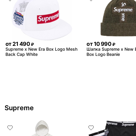
от
21 490
от
10 990
₽
₽
Supreme x New Era Box Logo Mesh
Шапка Supreme x New E
Back Cap White
Box Logo Beanie
Supreme