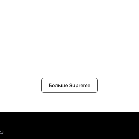
Больше Supreme
к3