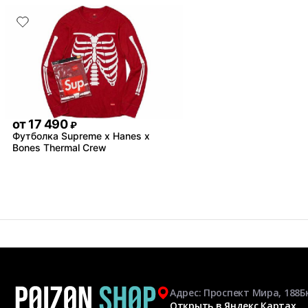
от
17 490
₽
Футболка Supreme x Hanes x
Bones Thermal Crew
Адрес: Проспект Мира, 188Б
Открыть в Яндекс Картах