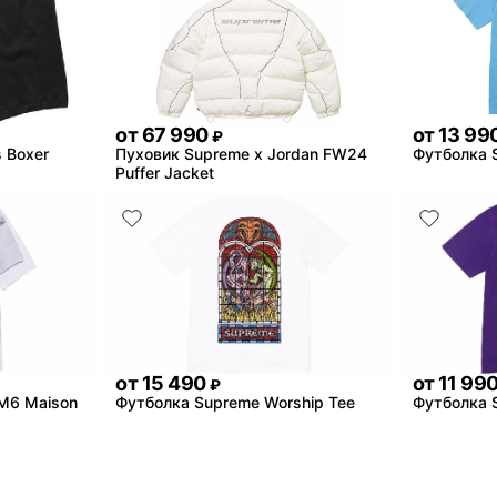
от
67 990
от
13 99
₽
 Boxer
Пуховик Supreme x Jordan FW24
Футболка 
Puffer Jacket
от
15 490
от
11 99
₽
M6 Maison
Футболка Supreme Worship Tee
Футболка 