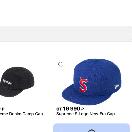
0
от
16 990
₽
₽
reme Denim Camp Cap
Supreme S Logo New Era Cap