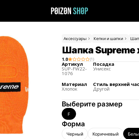
Аксессуары
Кепки и шапки
Шап
Шапка Supreme x
1.0
(
1
)
Артикул
Посадка
SUP-FW22-
Унисекс
1076
Материал
Стиль верхней ча
Хлопок
Другой
Выберите размер
F
Форма
Черный
Коричневый
Белы