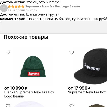
Достоинства:
Это он, это Supreme..
Supreme x New Era Box Logo Beanie
Т
Та
·
в прошлом году
Достоинства:
Шапка очень крутая
Комментарий:
На ярлыке цена 45 баксов, купила за 10000 руб
Похожие товары
от
10 990
от
17 990
₽
₽
Шапка Supreme x New Era Box
Supreme x New Era Box
Logo Beanie