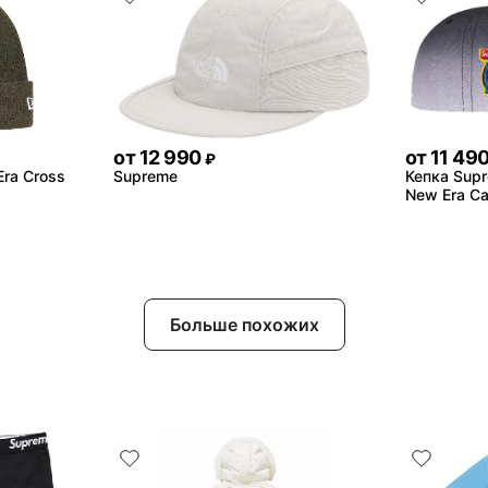
от
12 990
от
11 49
₽
ra Cross
Supreme
Кепка Supr
New Era C
Больше похожих