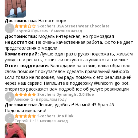
Достоинства:
На ноге норм
Skechers USA Street Wear Chocolate
Г
Георгий Юрьевич
·
6 месяцев назад
Достоинства:
Модель интересная, но громоздкая
Недостатки:
Не очень качественная работа, фото не даёт
представления о модели
Комментарий:
Лучше один раз в руках подержать, живьём
увидеть и решать, стоит ли покупать -купил кота в мешке.
Ответ поддержки:
Благодарим за отзыв, ваша обратная
связь поможет покупателям сделать правильный выбор🦄
Если товар не подошел, мы рады помочь с его реализацией
через наш сервис! Напишите в поддержку @unicorn_go_bot,
оператор расскажет вам подробнее об услуге реализации
Skechers Dynamight 2.0 Blue
А
Алексей G
·
в прошлом году
Достоинства:
Легкие, удобные! На мой 43 брал 45.
Подошли идеально!
Skechers Uno Pink
С
Сергей Н.
·
11 месяцев назад