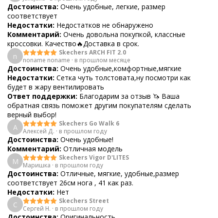
Достоинства:
Очень удобные, легкие, размер
соответствует
Недостатки:
Недостатков не обнаружено
Комментарий:
Очень довольна покупкой, классные
кроссовки. Качество🔥Доставка в срок.
Skechers ARCH FIT 2.0
n
noname noname
·
в прошлом месяце
Достоинства:
Очень удобные,комфортные,мягкие
Недостатки:
Сетка чуть толстовата,ну посмотри как
будет в жару вентилировать
Ответ поддержки:
Благодарим за отзыв 🦄 Ваша
обратная связь поможет другим покупателям сделать
верный выбор!
Skechers Go Walk 6
А
Алексей Д.
·
в прошлом году
Достоинства:
Очень удобные!
Комментарий:
Отличная модель
Skechers Vigor D'LITES
М
Маришка
·
в прошлом году
Достоинства:
Отличные, мягкие, удобные,размер
соответствует 26см нога , 41 как раз.
Недостатки:
Нет
Skechers Street
С
Сергей Н.
·
в прошлом году
Достоинства:
Оригинальность