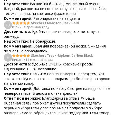
Недостатки:
Расцветка блеклая, фиолетовый очень
бледный, расцветка не соответствует картинке на сайте,
тесьма чёрная, на картинке фиолетовая
Комментарий:
Разочарована из-за цвета
Skechers Monster Black Gold
Ю
Юрий
·
в прошлом году
Достоинства:
Удобные, практичные, соответствуют
размеру.
Недостатки:
Не обнаружил.
Комментарий:
Брал для повседневной носки. Ожидания
полностью оправдались.
Skechers Track-Ripkent Carbon Black
Н
Никита
·
11 месяцев назад
Достоинства:
Удобные ОЧЕНЬ, красивые кроссы!
Однозначно 100% настоящие.
Недостатки:
Жаль что нельзя померить перед тем, как
закажешь. Купил в итоге на полразмера больше (но хорошо
хоть не меньше).
Комментарий:
Доставка по итогу быстрее на неделю, чем
планировалась. В целом я очень доволен!
Ответ поддержки:
Благодарим за отзыв 🦄 Ваша
обратная связь поможет другим покупателям сделать
верный выбор! Если у вас возникают вопросы в выборе
размера - смело обращайтесь в чат поддержки. Если товар