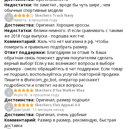
Недостатки:
Не заметил , вроде бы чуть шире , чем
обычные спортивные модели
Skechers Track Navy
Н
Никита
·
в прошлом году
Достоинства:
Оригинал. Хорошие кроссы.
Недостатки:
Велики немного. И если сравнивать с такими
же 2018 года выпуска - подошва жестче.
Комментарий:
Жаль что нет магазина в рф. Чтобы
померить и правильно подобрать размер.
Ответ поддержки:
Благодарим за отзыв 🦄 Ваша
обратная связь поможет другим покупателям сделать
верный выбор! Если у вас возникают вопросы в выборе
размера - смело обращайтесь в чат поддержки. Если товар
не подошел, воспользуйтесь услугой повторной продажи.
Пишите в @unicorn_go_bot, оператор расскажет
подробности и ответит на все вопросы
Skechers D'lux Walker Blue
V
Vicyor N.
·
в прошлом году
Достоинства:
Оригинал, размер подошёл
Skechers Flex Appeal 4.0
Д
Дмитрий
·
11 месяцев назад
Достоинства:
Оригинал, очень удобные
Комментарий:
Размер в размер, рекомендую, быстрая
доставка