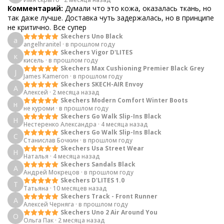
Комментарий:
Думали что это кожа, оказалась ткань, но
так даже лучше. Доставка чуть задержалась, но в принципе
не критично. Все супер
Skechers Uno Black
a
angelhranitel
·
в прошлом году
Skechers Vigor D'LITES
к
кисель
·
в прошлом году
Skechers Max Cushioning Premier Black Grey
J
James Kameron
·
в прошлом году
Skechers SKECH-AIR Envoy
А
Алексей
·
2 месяца назад
Skechers Modern Comfort Winter Boots
н
не куроми
·
в прошлом году
Skechers Go Walk Slip-Ins Black
Н
Нестеренко Александра
·
4 месяца назад
Skechers Go Walk Slip-Ins Black
С
Станислав Бочкин
·
в прошлом году
Skechers Usa Street Wear
Н
Наталья
·
4 месяца назад
Skechers Sandals Black
А
Андрей Мокрецов
·
в прошлом году
Skechers D'LITES 1.0
Т
Татьяна
·
10 месяцев назад
Skechers Track - Front Runner
А
Алексей Черняга
·
в прошлом году
Skechers Uno 2 Air Around You
О
Ольга Пак
·
2 месяца назад