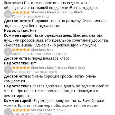
был решен По всем вопросам вы всегда можете
обращаться в чат нашей поддержки @unicorn_go_bot
Skechers Men's Go Yellow Black
Ю
Юрий
·
в прошлом году
Достоинства:
Подошли точно по размеру. Очень мягкая
подошва, для бега - идеальные.
Недостатки:
Нет
Комментарий:
На сегодняшний день, Skechers считаю
лучшими кроссовками, это идеальное сочетание удобства,
качества и цены. Однозначно рекомендую к покупке.
Skechers Uno
А
Александр Иванов
·
3 месяца назад
Достоинства:
перед вами.всё класс
Недостатки:
нет
Skechers Max Protect Black Grey
И
Имя скрыто
·
3 месяца назад
Достоинства:
Очень хорошие кроссы.Ногам очень
комфортно!
Недостатки:
Носятся довольно долго, но задники слабое
место. Протираются и поролон выходит. Приходится
ремонтировать.
Комментарий:
Эту модель ношу лет пять.. Зимой тоже
можно. Если взять размер побольше и тёплые носки.
Skechers Stamina V3
J
JuliaJulia
·
в прошлом году