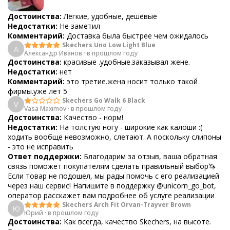
Достоинства:
Лёгкие, удобные, дешёвые
Недостатки:
Не заметил
Комментарий:
Доставка была быстрее чем ожидалось
Skechers Uno Low Light Blue
А
Александр Иванов
·
в прошлом году
Достоинства:
красивые .удобные.заказывал жене.
Недостатки:
нет
Комментарий:
это третие.жена носит только такой
фирмы.уже лет 5
Skechers Go Walk 6 Black
V
Vasa Maximov
·
в прошлом году
Достоинства:
Качество - норм!
Недостатки:
На толстую ногу - широкие как калоши :(
ходить вообще невозможно, слетают. А поскольку слипоны
- это не исправить
Ответ поддержки:
Благодарим за отзыв, ваша обратная
связь поможет покупателям сделать правильный выбор🦄
Если товар не подошел, мы рады помочь с его реализацией
через наш сервис! Напишите в поддержку @unicorn_go_bot,
оператор расскажет вам подробнее об услуге реализации
Skechers Arch Fit Orvan-Trayver Brown
Ю
Юрий
·
в прошлом году
Достоинства:
Как всегда, качество Skechers, на высоте.