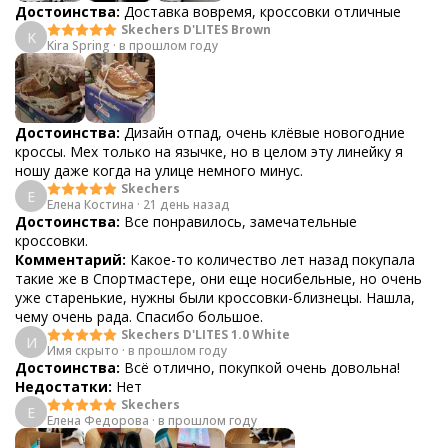
Достоинства:
Доставка вовремя, кроссовки отличные
Skechers D'LITES Brown
K
Kira Spring
·
в прошлом году
Достоинства:
Дизайн отпад, очень клёвые новогодние
кроссы. Мех только на язычке, но в целом эту линейку я
ношу даже когда на улице немного минус.
Skechers
Е
Елена Костина
·
21 день назад
Достоинства:
Все понравилось, замечательные
кроссовки.
Комментарий:
Какое-то количество лет назад покупала
такие же в Спортмастере, они еще носибельные, но очень
уже старенькие, нужны были кроссовки-близнецы. Нашла,
чему очень рада. Спасибо большое.
Skechers D'LITES 1.0 White
И
Имя скрыто
·
в прошлом году
Достоинства:
Всё отлично, покупкой очень довольна!
Недостатки:
Нет
Skechers
Е
Елена Федорова
·
в прошлом году