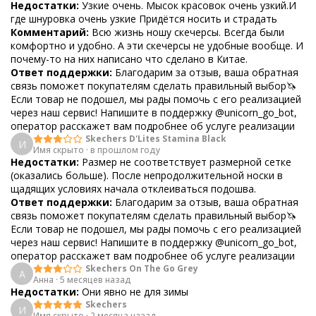
Недостатки:
Узкие очень. Мысок красовок очень узкий.И
где шнуровка очень узкие Придётся носить и страдать
Комментарий:
Всю жизнь ношу скечерсы. Всегда были
комфортно и удобно. А эти скечерсы не удобные вообще. И
почему-то на них написано что сделано в Китае.
Ответ поддержки:
Благодарим за отзыв, ваша обратная
связь поможет покупателям сделать правильный выбор🦄
Если товар не подошел, мы рады помочь с его реализацией
через наш сервис! Напишите в поддержку @unicorn_go_bot,
оператор расскажет вам подробнее об услуге реализации
Skechers D'Lites Stamina Black
И
Имя скрыто
·
в прошлом году
Недостатки:
Размер не соответствует размерной сетке
(оказались больше). После непродолжительной носки в
щадящих условиях начала отклеиваться подошва.
Ответ поддержки:
Благодарим за отзыв, ваша обратная
связь поможет покупателям сделать правильный выбор🦄
Если товар не подошел, мы рады помочь с его реализацией
через наш сервис! Напишите в поддержку @unicorn_go_bot,
оператор расскажет вам подробнее об услуге реализации
Skechers On The Go Grey
А
Анна
·
5 месяцев назад
Недостатки:
Они явно не для зимы
Skechers
И
Имя скрыто
·
2 месяца назад