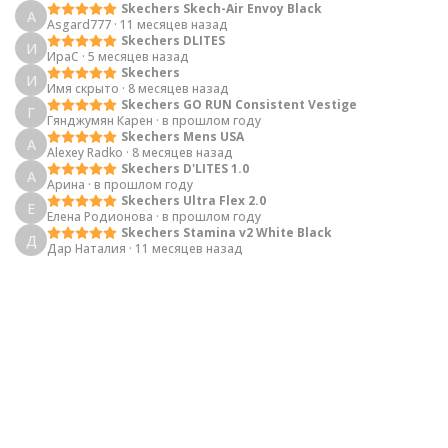
Skechers Skech-Air Envoy Black
A
Asgard777
·
11 месяцев назад
Skechers DLITES
И
ИраС
·
5 месяцев назад
Skechers
И
Имя скрыто
·
8 месяцев назад
Skechers GO RUN Consistent Vestige
Г
Гянджумян Карен
·
в прошлом году
Skechers Mens USA
A
Alexey Radko
·
8 месяцев назад
Skechers D'LITES 1.0
А
Арина
·
в прошлом году
Skechers Ultra Flex 2.0
Е
Елена Родионова
·
в прошлом году
Skechers Stamina v2 White Black
Д
Дар Наталия
·
11 месяцев назад