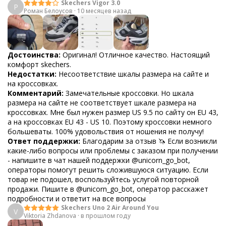
Skechers Vigor 3.0
Р
Роман Белоусов
·
10 месяцев назад
Достоинства:
Оригинал! Отличное качество. Настоящий
комфорт skechers.
Недостатки:
Несоответствие шкалы размера на сайте и
на кроссовках.
Комментарий:
Замечательные кроссовки. Но шкала
размера на сайте не соответствует шкале размера на
кроссовках. Мне был нужен размер US 9.5 по сайту он EU 43,
а на кроссовках EU 43 - US 10. Поэтому кроссовки немного
большеваты. 100% удовольствия от ношения не получу!
Ответ поддержки:
Благодарим за отзыв 🦄 Если возникли
какие-либо вопросы или проблемы с заказом при получении
- напишите в чат нашей поддержки @unicorn_go_bot,
операторы помогут решить сложившуюся ситуацию. Если
товар не подошел, воспользуйтесь услугой повторной
продажи. Пишите в @unicorn_go_bot, оператор расскажет
подробности и ответит на все вопросы
Skechers Uno 2 Air Around You
V
Viktoria Zhdanova
·
в прошлом году