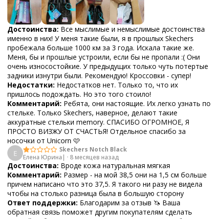
Достоинства:
Все мыслимые и немыслимые достоинства
именно в них! У меня такие были, я в прошлых Skechers
пробежала больше 1000 км за 3 года. Искала такие же.
Меня, бы и прошлые устроили, если бы не пропали :( Они
очень износостойкие. У предыдущих только чуть потертые
задники изнутри были. Рекомендую! Кроссовки - супер!
Недостатки:
Недостатков нет. Только то, что их
пришлось подождать. Но это того стоило!
Комментарий:
Ребята, они настоящие. Их легко узнать по
стельке. Только Skechers, наверное, делают такие
аккуратные стельки memory. СПАСИБО ОГРОМНОЕ, Я
ПРОСТО ВИЗЖУ ОТ СЧАСТЬЯ! Отдельное спасибо за
носочки от Unicorn 🩷
Skechers Notch Black
Е
Елена Юрина|
·
8 месяцев назад
Достоинства:
Вроде кожа натуральная мягкая
Комментарий:
Размер - на мой 38,5 они на 1,5 см больше
причем написано что это 37,5. Я такого ни разу не видела
чтобы на столько разница была в большую сторону
Ответ поддержки:
Благодарим за отзыв 🦄 Ваша
обратная связь поможет другим покупателям сделать