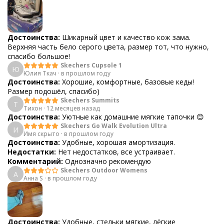
Достоинства:
Шикарный цвет и качество кож зама.
Верхняя часть бело серого цвета, размер тот, что нужно,
спасибо большое!
Skechers Cupsole 1
Ю
Юлия Ткач
·
в прошлом году
Достоинства:
Хорошие, комфортные, базовые кеды!
Размер подошёл, спасибо)
Skechers Summits
Т
Тихон
·
12 месяцев назад
Достоинства:
Уютные как домашние мягкие тапочки 😊
Skechers Go Walk Evolution Ultra
И
Имя скрыто
·
в прошлом году
Достоинства:
Удобные, хорошая амортизация.
Недостатки:
Нет недостатков, все устраивает.
Комментарий:
Однозначно рекомендую
Skechers Outdoor Womens
А
Анна S
·
в прошлом году
Достоинства:
Удобные, стельки мягкие, лёгкие