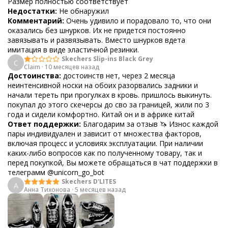
Размер полностью соответствует
Недостатки:
Не обнаружил
Комментарий:
Очень удивило и порадовало то, что они
оказались без шнурков. Их не придется постоянно
завязывать и развязывать. Вместо шнурков вдета
имитация в виде эластичной резинки.
Skechers Slip-ins Black Grey
C
Claim
·
10 месяцев назад
Достоинства:
достоинств нет, через 2 месяца
неинтенсивной носки на обоих разорвались задники и
начали тереть при прогулках в кровь. пришлось выкинуть.
покупал до этого скечерсы до сво за границей, жили по 3
года и сидели комфортно. Китай он и в африке китай
Ответ поддержки:
Благодарим за отзыв 🦄 Износ каждой
пары индивидуален и зависит от множества факторов,
включая процесс и условиях эксплуатации. При наличии
каких-либо вопросов как по полученному товару, так и
перед покупкой, Вы можете обращаться в чат поддержки в
телеграмм @unicorn_go_bot
Skechers D'LITES
А
Анна Тихонова
·
5 месяцев назад