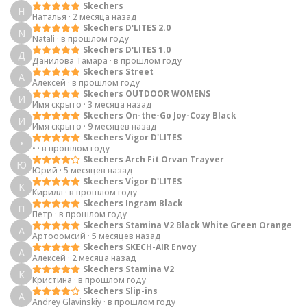
Skechers
Н
Наталья
·
2 месяца назад
Skechers D'LITES 2.0
N
Natali
·
в прошлом году
Skechers D'LITES 1.0
Д
Данилова Тамара
·
в прошлом году
Skechers Street
А
Алексей
·
в прошлом году
Skechers OUTDOOR WOMENS
И
Имя скрыто
·
3 месяца назад
Skechers On-the-Go Joy-Cozy Black
И
Имя скрыто
·
9 месяцев назад
Skechers Vigor D'LITES
•
•
·
в прошлом году
Skechers Arch Fit Orvan Trayver
Ю
Юрий
·
5 месяцев назад
Skechers Vigor D'LITES
К
Кирилл
·
в прошлом году
Skechers Ingram Black
П
Петр
·
в прошлом году
Skechers Stamina V2 Black White Green Orange
А
Артооомсий
·
5 месяцев назад
Skechers SKECH-AIR Envoy
А
Алексей
·
2 месяца назад
Skechers Stamina V2
К
Кристина
·
в прошлом году
Skechers Slip-ins
A
Andrey Glavinskiy
·
в прошлом году