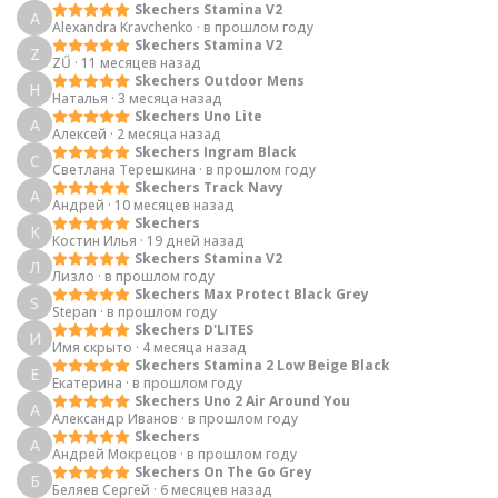
Skechers Stamina V2
A
Alexandra Kravchenko
·
в прошлом году
Skechers Stamina V2
Z
ZŰ
·
11 месяцев назад
Skechers Outdoor Mens
Н
Наталья
·
3 месяца назад
Skechers Uno Lite
А
Алексей
·
2 месяца назад
Skechers Ingram Black
С
Светлана Терешкина
·
в прошлом году
Skechers Track Navy
А
Андрей
·
10 месяцев назад
Skechers
К
Костин Илья
·
19 дней назад
Skechers Stamina V2
Л
Лизло
·
в прошлом году
Skechers Max Protect Black Grey
S
Stepan
·
в прошлом году
Skechers D'LITES
И
Имя скрыто
·
4 месяца назад
Skechers Stamina 2 Low Beige Black
Е
Екатерина
·
в прошлом году
Skechers Uno 2 Air Around You
А
Александр Иванов
·
в прошлом году
Skechers
А
Андрей Мокрецов
·
в прошлом году
Skechers On The Go Grey
Б
Беляев Сергей
·
6 месяцев назад