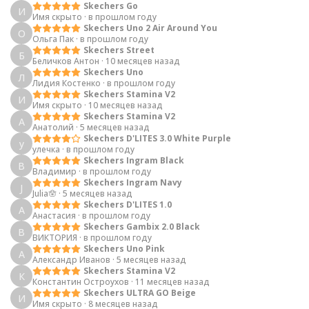
Skechers Go
И
Имя скрыто
·
в прошлом году
Skechers Uno 2 Air Around You
О
Ольга Пак
·
в прошлом году
Skechers Street
Б
Беличков Антон
·
10 месяцев назад
Skechers Uno
Л
Лидия Костенко
·
в прошлом году
Skechers Stamina V2
И
Имя скрыто
·
10 месяцев назад
Skechers Stamina V2
А
Анатолий
·
5 месяцев назад
Skechers D'LITES 3.0 White Purple
у
улечка
·
в прошлом году
Skechers Ingram Black
В
Владимир
·
в прошлом году
Skechers Ingram Navy
J
Julia🪬
·
5 месяцев назад
Skechers D'LITES 1.0
А
Анастасия
·
в прошлом году
Skechers Gambix 2.0 Black
В
ВИКТОРИЯ
·
в прошлом году
Skechers Uno Pink
А
Александр Иванов
·
5 месяцев назад
Skechers Stamina V2
К
Константин Остроухов
·
11 месяцев назад
Skechers ULTRA GO Beige
И
Имя скрыто
·
8 месяцев назад