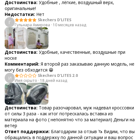
Достоинства:
Удобные , лёгкие, воздушный верх,
оригинальные!
Недостатки:
Нет
Skechers D'LITES
Г
Гульнара Амирова
·
10 месяцев назад
Достоинства:
Удобные, качественные, воздушные при
носке
Комментарий:
Я второй раз заказываю данную модель, не
могу без обходится 😁
Skechers D'LITES 2.0
И
Имя скрыто
·
18 дней назад
Достоинства:
Товар разочаровал, муж надевал кроссовки
от силы 3 раза - как итог потрескалась вставка из
материала на фото ( непонятно что за материал) Деньги на
ветер
Ответ поддержки:
Благодарим за отзыв 🦄 Видим, что вы
обращались в поддержку по данной ситуации и ваш вопрос