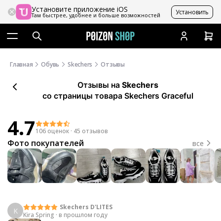
Установите приложение iOS
Установить
Там быстрее, удобнее и больше возможностей
Главная
Обувь
Skechers
Отзывы
Отзывы
на
Skechers
со страницы товара Skechers Graceful
4.7
106 оценок
·
45 отзывов
Фото покупателей
все
Skechers D'LITES
K
Kira Spring
·
в прошлом году