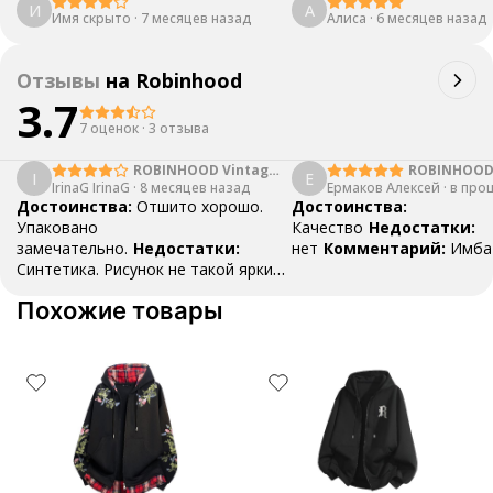
И
А
Имя скрыто
·
7 месяцев назад
Алиса
·
6 месяцев назад
Отзывы
на
Robinhood
3.7
7 оценок
·
3 отзыва
ROBINHOOD Vintage
ROBINHOO
I
Е
IrinaG IrinaG
·
Patchwork Hoodie
8 месяцев назад
Ермаков Алексей
·
в про
Достоинства:
Отшито хорошо.
Достоинства:
Упаковано
Качество
Недостатки:
замечательно.
Недостатки:
нет
Комментарий:
Имба
Синтетика. Рисунок не такой яркий
как на фото
Комментарий:
Похожие товары
Отдельное спасибо за подарки