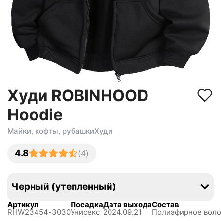
Худи ROBINHOOD
Hoodie
Майки, кофты, рубашки
Худи
4.8
(
4
)
Черный (утепленный)
Артикул
Посадка
Дата выхода
Состав
RHW23454-3030
Унисекс
2024.09.21
Полиэфирное воло