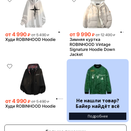
от
4 990
от
9 990
₽
от
5 490
₽
от
12 490
₽
₽
Худи ROBINHOOD Hoodie
Зимняя куртка
ROBINHOOD Vintage
Signature Hoodie Down
Jacket
Не нашли товар?
от
4 990
₽
от
5 490
₽
Байер найдёт всё
Худи ROBINHOOD Hoodie
Подробнее