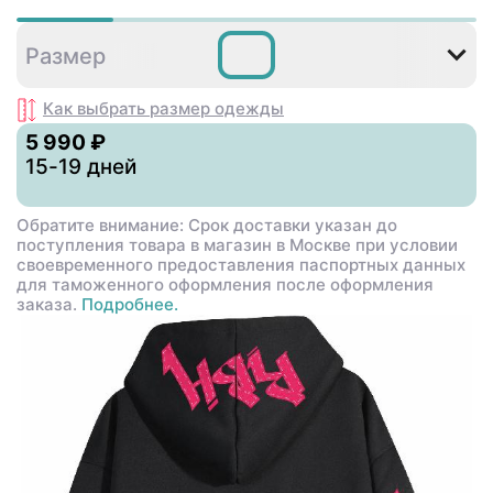
S
M
L
XL
2XL
3X
Размер
Как выбрать размер
одежды
5 990 ₽
15-19 дней
Обратите внимание: Срок доставки указан до
поступления товара в магазин в Москве при условии
своевременного предоставления паспортных данных
для таможенного оформления после оформления
заказа.
Подробнее.