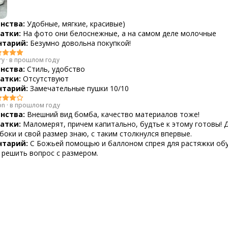
нства:
Удобные, мягкие, красивые)
атки:
На фото они белоснежные, а на самом деле молочные
тарий:
Безумно довольна покупкой!
ry
·
в прошлом году
нства:
Стиль, удобство
атки:
Отсутствуют
тарий:
Замечательные пушки 10/10
on
·
в прошлом году
нства:
Внешний вид бомба, качество материалов тоже!
атки:
Маломерят, причем капитально, будтье к этому готовы! 
боки и свой размер знаю, с таким столкнулся впервые.
тарий:
С Божьей помощью и баллоном спрея для растяжки обу
 решить вопрос с размером.