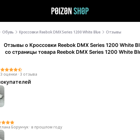
Обувь
Кроссовки Reebok DMX Series 1200 White Blue
Отзывы
Отзывы
о
Кроссовки Reebok DMX Series 1200 White B
со страницы товара Reebok DMX Series 1200 White Bl
7
3 оценки
·
3 отзыва
покупателей
тлана Борунчук
·
в прошлом году