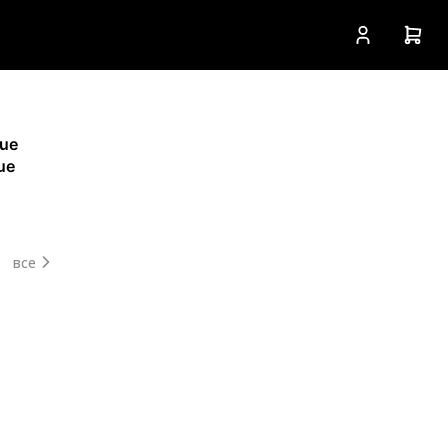
lue
ue
все