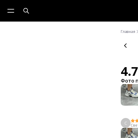
Главная
4.
Фото 
С
Све