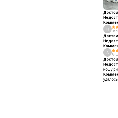
Достои
Недост
Коммен
H
Hen
Достои
Недост
Коммен
A
Ant
Достои
Недост
ношу ри
Коммен
удалось