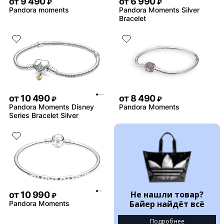
от
9 490
от
6 990
₽
₽
Pandora moments
Pandora Moments Silver
Bracelet
от
10 490
от
8 490
₽
₽
Pandora Moments Disney
Pandora Moments
Series Bracelet Silver
Не нашли товар?
от
10 990
₽
Байер найдёт всё
Pandora Moments
Подробнее