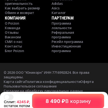
оригинальность
Adidas
Как выбрать размер
Asics
Обмен и возврат
Каталог
КОМПАНИЯ
ПАРТНЕРАМ
О Poizon
Программа
Команда
лояльности
Отзывы
Реферальная
Вакансии
программа
СМИ о нас
Ресейл программа
Контакты
Инвестиционная
Блог Poizon
программа
©
2026
ООО “Юникорн” ИНН 7716992824. Все права
защищены.
Карта сайта
Политика конфиденциальности
Оферта
Пользовательское соглашение
Согласие на обработку персональных данных
Согласие на получение рекламных рассылок
8 490 ₽
В корзину
Сплит:
4245
₽,
остаток потом