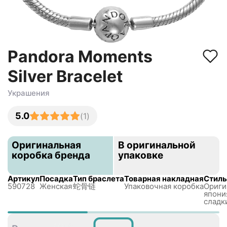
Pandora Moments
Silver Bracelet
Украшения
5.0
(
1
)
Оригинальная
В оригинальной
коробка бренда
упаковке
Артикул
Посадка
Тип браслета
Товарная накладная
Стиль
590728
Женская
蛇骨链
Упаковочная коробка
Ориги
япони
сладк