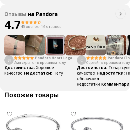
Рекомендую, не пожалеете
Отзывы
на
Pandora
4.7
45 оценок
·
16 отзывов
Pandora Heart Logo
Pandora Fir
И
С
Имя скрыто
·
Ring
в прошлом году
Сергей
·
в прошлом году
Charm
Достоинства:
Хорошое
Достоинства:
Товар супе
качество
Недостатки:
Нету
качество
Недостатки:
Н
обнаружил
недостатки
Комментари
Рекомендую, понравится
Похожие товары