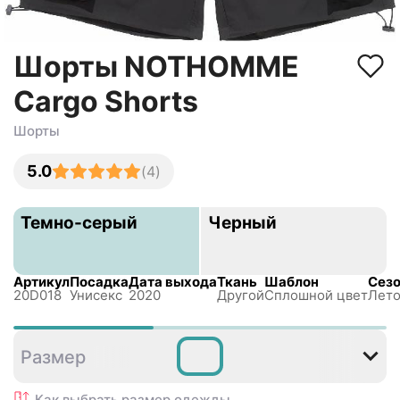
Шорты NOTHOMME
Cargo Shorts
Шорты
5.0
(
4
)
Темно-серый
Черный
Артикул
Посадка
Дата выхода
Ткань
Шаблон
Сез
20D018
Унисекс
2020
Другой
Сплошной цвет
Лет
M
Размер
Как выбрать размер
одежды