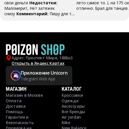
свои деньги
Недостатки:
лето самое то. L на 175 с
Маломерит, Нет затяжек
отлично. Брал для танцев.
снизу
Комментарий:
Пишу для тех
кто думает брать не брать. Куртка
маломерит сильно. Со своими 186,
всегда брал L, но тут прям
маловата по длине и в рукавах.
Адрес: Проспект Мира, 188Бк3
Открыть в Яндекс Картах
Приложение Unicorn
Telegram Web App
МАГАЗИН
КАТАЛОГ
Магазин в Москве
Кроссовки
Оплата
Одежда
Доставка
Аксессуары
Помощь
Все бренды
Гарантия и
Air Jordan
безопасность
Nike
Проверка на
New Balance