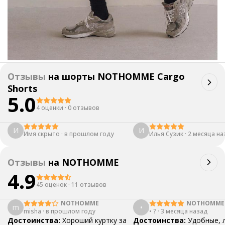
Отзывы
на
шорты NOTHOMME Cargo
Shorts
5.0
4 оценки
·
0 отзывов
И
И
Имя скрыто
·
в прошлом году
Илья Сузик
·
2 месяца на
Отзывы
на
NOTHOMME
4.9
45 оценок
·
11 отзывов
NOTHOMME
NOTHOMME
m
•
misha
·
в прошлом году
• ?
·
3 месяца назад
Достоинства:
Хороший куртку за
Достоинства:
Удобные, л