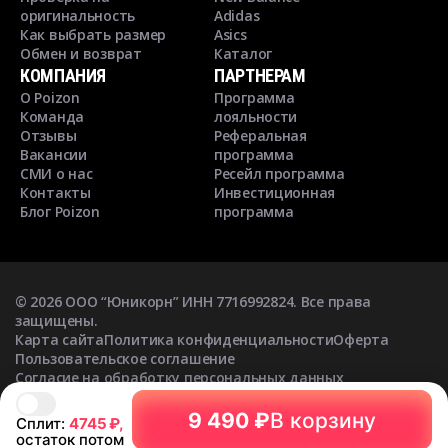
оригинальность
Adidas
Как выбрать размер
Asics
Обмен и возврат
Каталог
КОМПАНИЯ
ПАРТНЕРАМ
О Poizon
Программа
Команда
лояльности
Отзывы
Реферальная
Вакансии
программа
СМИ о нас
Ресейл программа
Контакты
Инвестиционная
Блог Poizon
программа
©
2026
ООО “Юникорн” ИНН 7716992824. Все права
защищены.
Карта сайта
Политика конфиденциальности
Оферта
Пользовательское соглашение
Согласие на обработку персональных данных
Согласие на получение рекламных рассылок
9 490 ₽
В корзину
Сплит:
4745
₽,
остаток потом