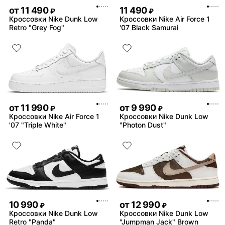
от
11 490
11 490
₽
₽
Кроссовки Nike Dunk Low
Кроссовки Nike Air Force 1
Retro "Grey Fog"
'07 Black Samurai
от
11 990
от
9 990
₽
₽
Кроссовки Nike Air Force 1
Кроссовки Nike Dunk Low
'07 "Triple White"
"Photon Dust"
10 990
от
12 990
₽
₽
Кроссовки Nike Dunk Low
Кроссовки Nike Dunk Low
Retro "Panda"
"Jumpman Jack" Brown