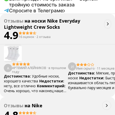
тройную стоимость заказа
Спросите в Телеграме
Отзывы
на
носки Nike Everyday
Lightweight Crew Socks
4.9
16 оценок
·
2 отзыва
И
А
АРТЕМИЙ АЛЕЙНИКОВ
·
в прошлом
Имя скрыто
·
11 месяцев
году
Достоинства:
Мягкие, п
Достоинства:
Удобные носки,
носке
Недостатки:
Быст
хорошего качества
Недостатки:
изнашивается область пят
нету, все отлично
Комментарий:
буквально пару месяцев и
Очень хорошо, что наконец нашел
дырка
где их купить
Отзывы
на
Nike
4.8