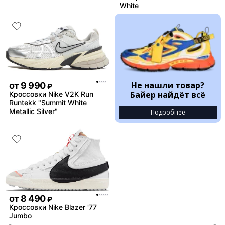
White
Не нашли товар?
от
9 990
₽
Байер найдёт всё
Кроссовки Nike V2K Run
Runtekk "Summit White
Metallic Silver"
Подробнее
от
8 490
₽
Кроссовки Nike Blazer '77
Jumbo