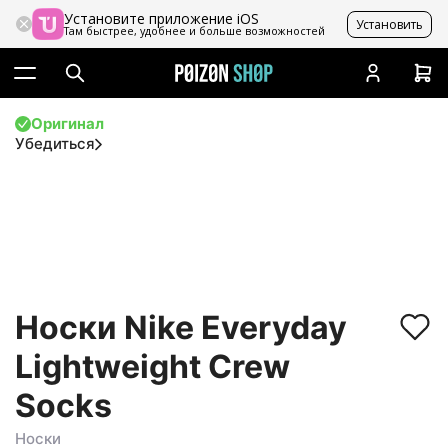
Установите приложение iOS
Установить
Там быстрее, удобнее и больше возможностей
Оригинал
Убедиться
Носки Nike Everyday
Lightweight Crew
Socks
Носки