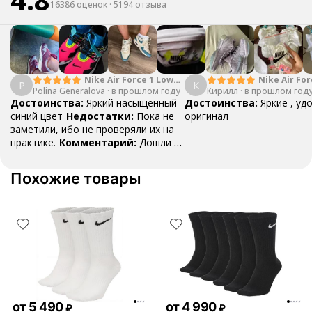
16386 оценок
·
5194 отзыва
Nike Air Force 1 Low
Nike Air For
P
К
Polina Generalova
College Pack White
·
в прошлом году
Кирилл
·
в прошлом год
Yellow
Blue
Достоинства:
Яркий насыщенный
Достоинства:
Яркие , уд
синий цвет
Недостатки:
Пока не
оригинал
заметили, ибо не проверяли их на
практике.
Комментарий:
Дошли за
29 дней, в подарок положили
насочки!
Похожие товары
от
5 490
от
4 990
₽
₽