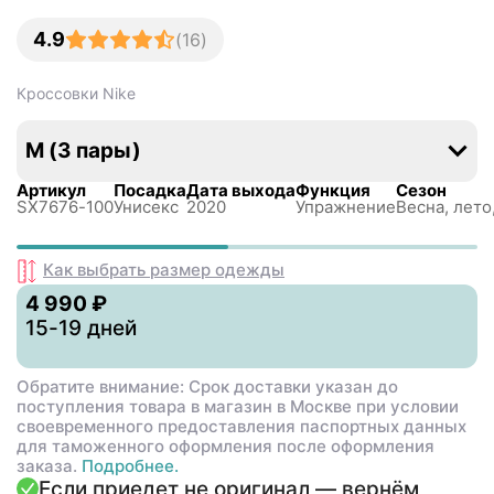
4.9
(
16
)
Кроссовки
Nike
М (3 пары)
Артикул
Посадка
Дата выхода
Функция
Сезон
SX7676-100
Унисекс
2020
Упражнение
Весна, лето
Как выбрать размер
одежды
4 990 ₽
15-19 дней
Обратите внимание: Срок доставки указан до
поступления товара в магазин в Москве при условии
своевременного предоставления паспортных данных
для таможенного оформления после оформления
заказа.
Подробнее.
Если приедет не оригинал — вернём