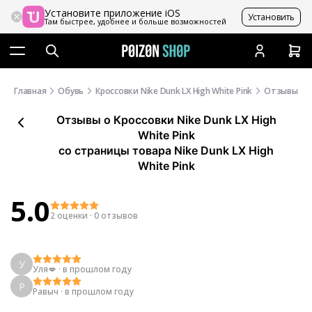
Установите приложение iOS
Установить
Там быстрее, удобнее и больше возможностей
Главная
Обувь
Кроссовки Nike Dunk LX High White Pink
Отзывы
Отзывы
о
Кроссовки Nike Dunk LX High
White Pink
со страницы товара Nike Dunk LX High
White Pink
5.0
2 оценки
·
0 отзывов
У
Уля💋
·
в прошлом году
Р
Равыч
·
в прошлом году