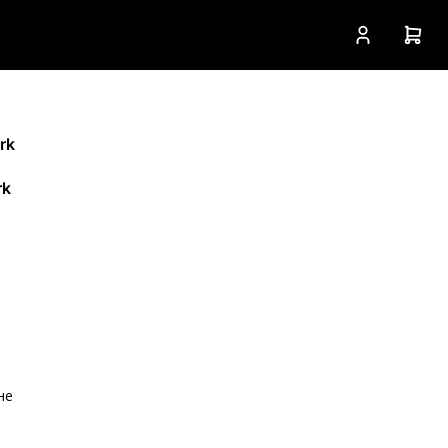
rk
rk
не