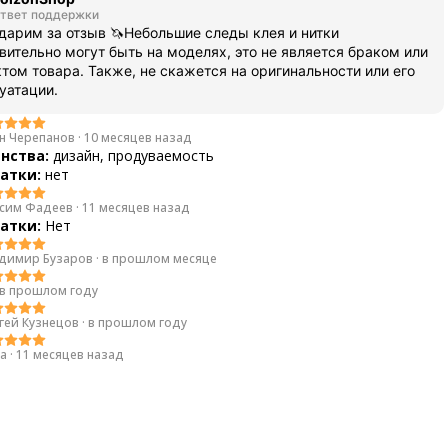
твет поддержки
дарим за отзыв 🦄Небольшие следы клея и нитки
вительно могут быть на моделях, это не является браком или
том товара. Также, не скажется на оригинальности или его
уатации.
н Черепанов
·
10 месяцев назад
нства:
дизайн, продуваемость
атки:
нет
сим Фадеев
·
11 месяцев назад
атки:
Нет
димир Бузаров
·
в прошлом месяце
в прошлом году
гей Кузнецов
·
в прошлом году
ya
·
11 месяцев назад