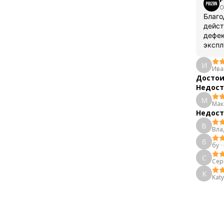
О
Благо
дейст
дефек
экспл
И
Ива
Достои
Недост
М
Мак
Недост
В
Вла
б
бу
·
С
Сер
K
Kat