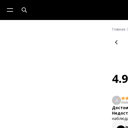
Главная
4.
A
Alek
Достои
Недост
наблюд
P