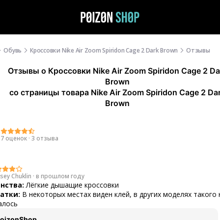
Обувь
Кроссовки Nike Air Zoom Spiridon Cage 2 Dark Brown
Отзывы
Отзывы
о
Кроссовки Nike Air Zoom Spiridon Cage 2 Da
Brown
со страницы товара Nike Air Zoom Spiridon Cage 2 Da
Brown
9
7 оценок
·
3 отзыва
sey Chuklin
·
в прошлом году
нства:
Лёгкие дышащие кроссовки
атки:
В некоторых местах виден клей, в других моделях такого 
алось
oizonShop