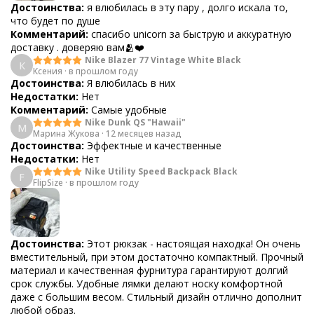
Достоинства:
я влюбилась в эту пару , долго искала то,
что будет по душе
Комментарий:
спасибо unicorn за быструю и аккуратную
доставку . доверяю вам🫂❤️
Nike Blazer 77 Vintage White Black
К
Ксения
·
в прошлом году
Достоинства:
Я влюбилась в них
Недостатки:
Нет
Комментарий:
Самые удобные
Nike Dunk QS "Hawaii"
М
Марина Жукова
·
12 месяцев назад
Достоинства:
Эффектные и качественные
Недостатки:
Нет
Nike Utility Speed Backpack Black
F
FlipSize
·
в прошлом году
Достоинства:
Этот рюкзак - настоящая находка! Он очень
вместительный, при этом достаточно компактный. Прочный
материал и качественная фурнитура гарантируют долгий
срок службы. Удобные лямки делают носку комфортной
даже с большим весом. Стильный дизайн отлично дополнит
любой образ.