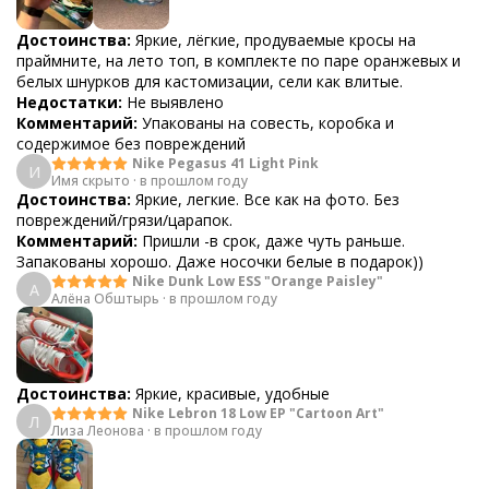
Достоинства:
Яркие, лёгкие, продуваемые кросы на
праймните, на лето топ, в комплекте по паре оранжевых и
белых шнурков для кастомизации, сели как влитые.
Недостатки:
Не выявлено
Комментарий:
Упакованы на совесть, коробка и
содержимое без повреждений
Nike Pegasus 41 Light Pink
И
Имя скрыто
·
в прошлом году
Достоинства:
Яркие, легкие. Все как на фото. Без
повреждений/грязи/царапок.
Комментарий:
Пришли -в срок, даже чуть раньше.
Запакованы хорошо. Даже носочки белые в подарок))
Nike Dunk Low ESS "Orange Paisley"
А
Алёна Обштырь
·
в прошлом году
Достоинства:
Яркие, красивые, удобные
Nike Lebron 18 Low EP "Cartoon Art"
Л
Лиза Леонова
·
в прошлом году