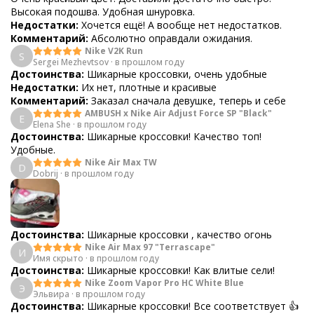
Высокая подошва. Удобная шнуровка.
Недостатки:
Хочется ещё! А вообще нет недостатков.
Комментарий:
Абсолютно оправдали ожидания.
Nike V2K Run
S
Sergei Mezhevtsov
·
в прошлом году
Достоинства:
Шикарные кроссовки, очень удобные
Недостатки:
Их нет, плотные и красивые
Комментарий:
Заказал сначала девушке, теперь и себе
AMBUSH x Nike Air Adjust Force SP "Black"
E
Elena She
·
в прошлом году
Достоинства:
Шикарные кроссовки! Качество топ!
Удобные.
Nike Air Max TW
D
Dobrij
·
в прошлом году
Достоинства:
Шикарные кроссовки , качество огонь
Nike Air Max 97 "Terrascape"
И
Имя скрыто
·
в прошлом году
Достоинства:
Шикарные кроссовки! Как влитые сели!
Nike Zoom Vapor Pro HC White Blue
Э
Эльвира
·
в прошлом году
Достоинства:
Шикарные кроссовки! Все соответствует 👍