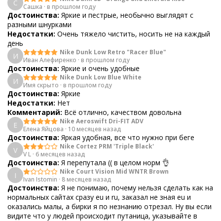
С
Сашка
·
в прошлом году
Достоинства:
Яркие и пестрые, необычно выглядят с
разными шнурками
Недостатки:
Очень тяжело чистить, носить не на каждый
день
Nike Dunk Low Retro "Racer Blue"
И
Иван Алефиренко
·
в прошлом году
Достоинства:
Яркие и очень удобные
Nike Dunk Low Blue White
И
Имя скрыто
·
в прошлом году
Достоинства:
Яркие
Недостатки:
Нет
Комментарий:
Всё отлично, качеством довольна
Nike Aeroswift Dri-FIT ADV
Е
Елена Яйцова
·
10 месяцев назад
Достоинства:
Яркая удобная, все что нужно при беге
Nike Cortez PRM 'Triple Black'
V
V L
·
6 месяцев назад
Достоинства:
Я перепутала (( в целом норм 👌
Nike Court Vision Mid WNTR Brown
I
Ivan Istomin
·
8 месяцев назад
Достоинства:
Я не понимаю, почему нельзя сделать как на
нормальных сайтах сразу eu и ru, заказал не зная eu и
оказались малы, а бирки я по незнанию отрезал. Ну вы если
видите что у людей происходит путаница, указывайте в