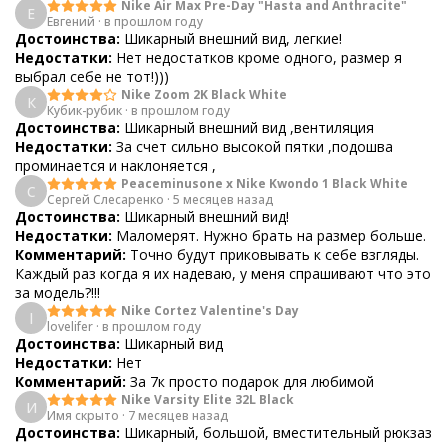
Nike Air Max Pre-Day "Hasta and Anthracite"
Е
Евгений
·
в прошлом году
Достоинства:
Шикарный внешний вид, легкие!
Недостатки:
Нет недостатков кроме одного, размер я
выбрал себе не тот!)))
Nike Zoom 2K Black White
К
Кубик-рубик
·
в прошлом году
Достоинства:
Шикарный внешний вид ,вентиляция
Недостатки:
За счет сильно высокой пятки ,подошва
проминается и наклоняется ,
Peaceminusone x Nike Kwondo 1 Black White
С
Сергей Слесаренко
·
5 месяцев назад
Достоинства:
Шикарный внешний вид!
Недостатки:
Маломерят. Нужно брать на размер больше.
Комментарий:
Точно будут приковывать к себе взгляды.
Каждый раз когда я их надеваю, у меня спрашивают что это
за модель?!!!
Nike Cortez Valentine's Day
l
lovelifer
·
в прошлом году
Достоинства:
Шикарный вид
Недостатки:
Нет
Комментарий:
За 7к просто подарок для любимой
Nike Varsity Elite 32L Black
И
Имя скрыто
·
7 месяцев назад
Достоинства:
Шикарный, большой, вместительный рюкзаз