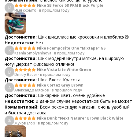
Nike SB Force 58 PRM Black Purple
И
Имя скрыто
·
в прошлом году
Достоинства:
Шик шик,классные кроссовки и влюбился😄
Недостатки:
Нет
Nike Foamposite One "Mixtape" GS
K
Ksenia Smolyaninova
·
в прошлом году
Достоинства:
Шик-модерн! Внутри мягкие, на широкую
ногу! Держат фиксацию отлично!
Nike Vista Lite White Green
D
Dmitry Bauer
·
в прошлом году
Достоинства:
Шик. Блеск. Красота
Nike Cortez Grey Brown
А
Александр Мяснов
·
в прошлом году
Достоинства:
Шикарный цвет, очень удобные
Недостатки:
В данном случае недостатков быть не может
Комментарий:
Всем рекомендую магазин, очень удобный
и быстрая доставка
Nike Dunk "Next Nature" Brown Black White
Ж
Жуков Егор
·
в прошлом году