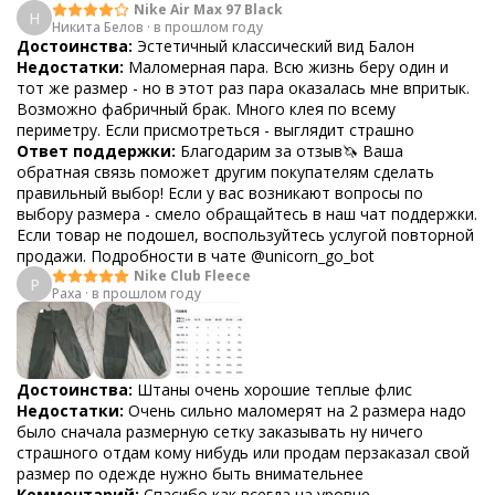
Nike Air Max 97 Black
Н
Никита Белов
·
в прошлом году
Достоинства:
Эстетичный классический вид Балон
Недостатки:
Маломерная пара. Всю жизнь беру один и
тот же размер - но в этот раз пара оказалась мне впритык.
Возможно фабричный брак. Много клея по всему
периметру. Если присмотреться - выглядит страшно
Ответ поддержки:
Благодарим за отзыв🦄 Ваша
обратная связь поможет другим покупателям сделать
правильный выбор! Если у вас возникают вопросы по
выбору размера - смело обращайтесь в наш чат поддержки.
Если товар не подошел, воспользуйтесь услугой повторной
продажи. Подробности в чате @unicorn_go_bot
Nike Club Fleece
P
Paxa
·
в прошлом году
Достоинства:
Штаны очень хорошие теплые флис
Недостатки:
Очень сильно маломерят на 2 размера надо
было сначала размерную сетку заказывать ну ничего
страшного отдам кому нибудь или продам перзаказал свой
размер по одежде нужно быть внимательнее
Комментарий:
Спасибо как всегда на уровне