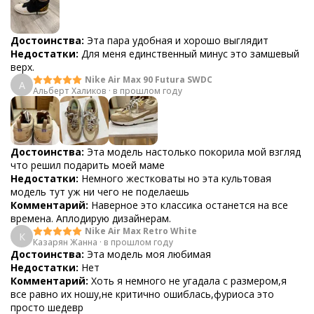
Достоинства:
Эта пара удобная и хорошо выглядит
Недостатки:
Для меня единственный минус это замшевый
верх.
Nike Air Max 90 Futura SWDC
А
Альберт Халиков
·
в прошлом году
Достоинства:
Эта модель настолько покорила мой взгляд
что решил подарить моей маме
Недостатки:
Немного жестковаты но эта культовая
модель тут уж ни чего не поделаешь
Комментарий:
Наверное это классика останется на все
времена. Аплодирую дизайнерам.
Nike Air Max Retro White
К
Казарян Жанна
·
в прошлом году
Достоинства:
Эта модель моя любимая
Недостатки:
Нет
Комментарий:
Хоть я немного не угадала с размером,я
все равно их ношу,не критично ошиблась,фуриоса это
просто шедевр