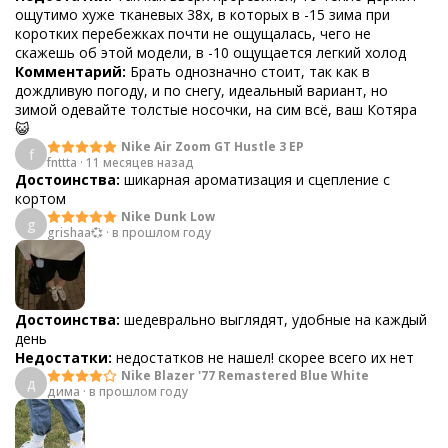
ощутимо хуже тканевых 38х, в которых в -15 зима при
коротких перебежках почти не ощущалась, чего не
скажешь об этой модели, в -10 ощущается легкий холод
Комментарий:
Брать однозначно стоит, так как в
дождливую погоду, и по снегу, идеальный вариант, но
зимой одевайте толстые носочки, на сим всё, ваш Котяра
😺
Nike Air Zoom GT Hustle 3 EP
f
fnttta
·
11 месяцев назад
Достоинства:
шикарная ароматизация и сцепление с
кортом
Nike Dunk Low
g
grishaa💞
·
в прошлом году
Достоинства:
шедеврально выглядят, удобные на каждый
день
Недостатки:
недостатков не нашел! скорее всего их нет
Nike Blazer '77 Remastered Blue White
д
дима
·
в прошлом году