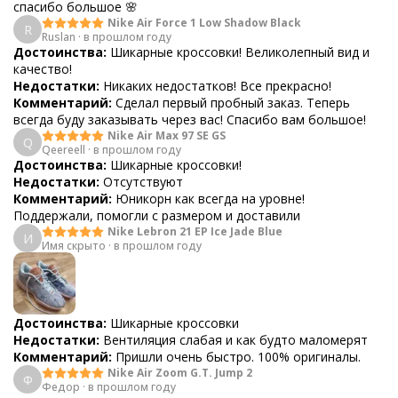
спасибо большое 🌸
Nike Air Force 1 Low Shadow Black
R
Ruslan
·
в прошлом году
Достоинства:
Шикарные кроссовки! Великолепный вид и
качество!
Недостатки:
Никаких недостатков! Все прекрасно!
Комментарий:
Сделал первый пробный заказ. Теперь
всегда буду заказывать через вас! Спасибо вам большое!
Nike Air Max 97 SE GS
Q
Qeereell
·
в прошлом году
Достоинства:
Шикарные кроссовки!
Недостатки:
Отсутствуют
Комментарий:
Юникорн как всегда на уровне!
Поддержали, помогли с размером и доставили
Nike Lebron 21 EP Ice Jade Blue
И
Имя скрыто
·
в прошлом году
Достоинства:
Шикарные кроссовки
Недостатки:
Вентиляция слабая и как будто маломерят
Комментарий:
Пришли очень быстро. 100% оригиналы.
Nike Air Zoom G.T. Jump 2
Ф
Федор
·
в прошлом году