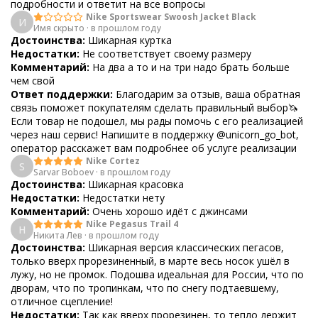
подробности и ответит на все вопросы
Nike Sportswear Swoosh Jacket Black
И
Имя скрыто
·
в прошлом году
Достоинства:
Шикарная куртка
Недостатки:
Не соответствует своему размеру
Комментарий:
На два а то и на три надо брать больше
чем свой
Ответ поддержки:
Благодарим за отзыв, ваша обратная
связь поможет покупателям сделать правильный выбор🦄
Если товар не подошел, мы рады помочь с его реализацией
через наш сервис! Напишите в поддержку @unicorn_go_bot,
оператор расскажет вам подробнее об услуге реализации
Nike Cortez
S
Sarvar Boboev
·
в прошлом году
Достоинства:
Шикарная красовка
Недостатки:
Недостатки нету
Комментарий:
Очень хорошо идёт с джинсами
Nike Pegasus Trail 4
Н
Никита Лев
·
в прошлом году
Достоинства:
Шикарная версия классических пегасов,
только вверх прорезиненный, в марте весь носок ушёл в
лужу, но не промок. Подошва идеальная для России, что по
дворам, что по тропинкам, что по снегу подтаевшему,
отличное сцепление!
Недостатки:
Так как вверх прорезинен, то тепло держит