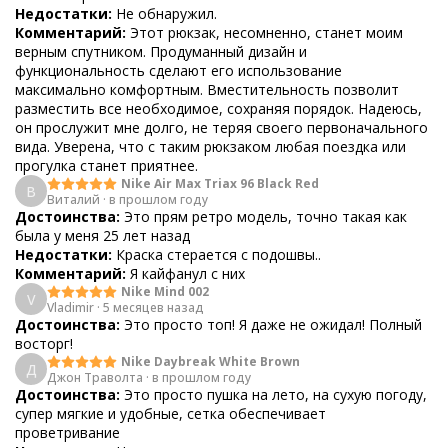
Недостатки:
Не обнаружил.
Комментарий:
Этот рюкзак, несомненно, станет моим
верным спутником. Продуманный дизайн и
функциональность сделают его использование
максимально комфортным. Вместительность позволит
разместить все необходимое, сохраняя порядок. Надеюсь,
он прослужит мне долго, не теряя своего первоначального
вида. Уверена, что с таким рюкзаком любая поездка или
прогулка станет приятнее.
Nike Air Max Triax 96 Black Red
В
Виталий
·
в прошлом году
Достоинства:
Это прям ретро модель, точно такая как
была у меня 25 лет назад
Недостатки:
Краска стерается с подошвы..
Комментарий:
Я кайфанул с них
Nike Mind 002
V
Vladimir
·
5 месяцев назад
Достоинства:
Это просто топ! Я даже не ожидал! Полный
восторг!
Nike Daybreak White Brown
Д
Джон Траволта
·
в прошлом году
Достоинства:
Это просто пушка на лето, на сухую погоду,
супер мягкие и удобные, сетка обеспечивает
проветривание