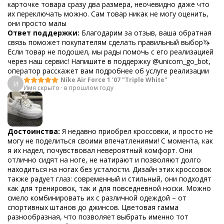
карточке товара сразу два размера, неочевидно даже что
их переключать можно. Сам товар никак не могу оценить,
они просто малы
Ответ поддержки:
Благодарим за отзыв, ваша обратная
связь поможет покупателям сделать правильный выбор🦄
Если товар не подошел, мы рады помочь с его реализацией
через наш сервис! Напишите в поддержку @unicorn_go_bot,
оператор расскажет вам подробнее об услуге реализации
Nike Air Force 1 '07 "Triple White"
И
Имя скрыто
·
в прошлом году
Достоинства:
Я недавно приобрел кроссовки, и просто не
могу не поделиться своими впечатлениями! С момента, как
я их надел, почувствовал невероятный комфорт. Они
отлично сидят на ноге, не натирают и позволяют долго
находиться на ногах без усталости. Дизайн этих кроссовок
также радует глаз: современный и стильный, они подходят
как для тренировок, так и для повседневной носки. Можно
смело комбинировать их с различной одеждой – от
спортивных штанов до джинсов. Цветовая гамма
разнообразная, что позволяет выбрать именно тот