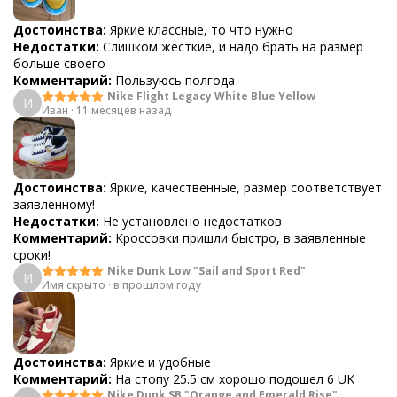
Достоинства:
Яркие классные, то что нужно
Недостатки:
Слишком жесткие, и надо брать на размер
больше своего
Комментарий:
Пользуюсь полгода
Nike Flight Legacy White Blue Yellow
И
Иван
·
11 месяцев назад
Достоинства:
Яркие, качественные, размер соответствует
заявленному!
Недостатки:
Не установлено недостатков
Комментарий:
Кроссовки пришли быстро, в заявленные
сроки!
Nike Dunk Low "Sail and Sport Red"
И
Имя скрыто
·
в прошлом году
Достоинства:
Яркие и удобные
Комментарий:
На стопу 25.5 см хорошо подошел 6 UK
Nike Dunk SB "Orange and Emerald Rise"