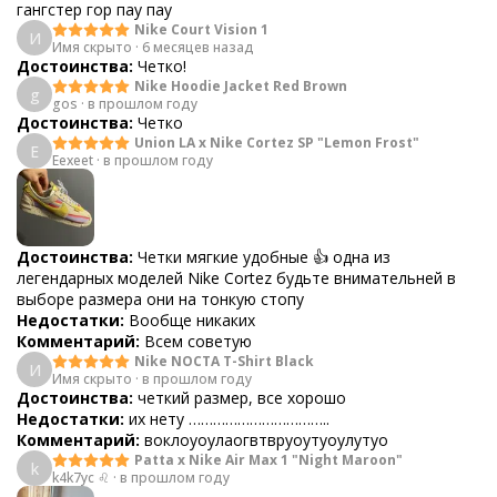
гангстер гор пау пау
Nike Court Vision 1
И
Имя скрыто
·
6 месяцев назад
Достоинства:
Четко!
Nike Hoodie Jacket Red Brown
g
gos
·
в прошлом году
Достоинства:
Четко
Union LA x Nike Cortez SP "Lemon Frost"
E
Eexeet
·
в прошлом году
Достоинства:
Четки мягкие удобные 👍 одна из
легендарных моделей Nike Cortez будьте внимательней в
выборе размера они на тонкую стопу
Недостатки:
Вообще никаких
Комментарий:
Всем советую
Nike NOCTA T-Shirt Black
И
Имя скрыто
·
в прошлом году
Достоинства:
четкий размер, все хорошо
Недостатки:
их нету ……………………………..
Комментарий:
воклоуоулаогвтвруоутуоулутуо
Patta x Nike Air Max 1 "Night Maroon"
k
k4k7yc ♌
·
в прошлом году