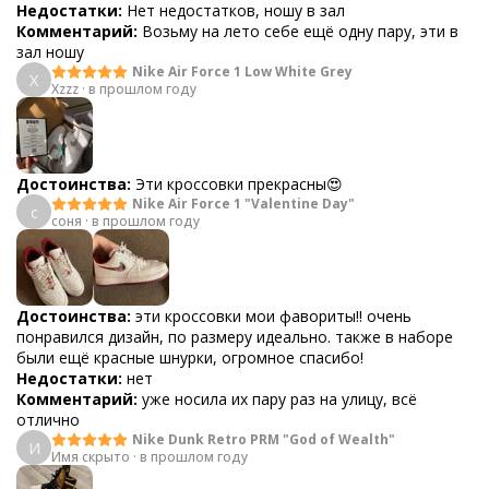
Недостатки:
Нет недостатков, ношу в зал
Комментарий:
Возьму на лето себе ещё одну пару, эти в
зал ношу
Nike Air Force 1 Low White Grey
X
Xzzz
·
в прошлом году
Достоинства:
Эти кроссовки прекрасны😍
Nike Air Force 1 "Valentine Day"
с
соня
·
в прошлом году
Достоинства:
эти кроссовки мои фавориты!! очень
понравился дизайн, по размеру идеально. также в наборе
были ещё красные шнурки, огромное спасибо!
Недостатки:
нет
Комментарий:
уже носила их пару раз на улицу, всё
отлично
Nike Dunk Retro PRM "God of Wealth"
И
Имя скрыто
·
в прошлом году