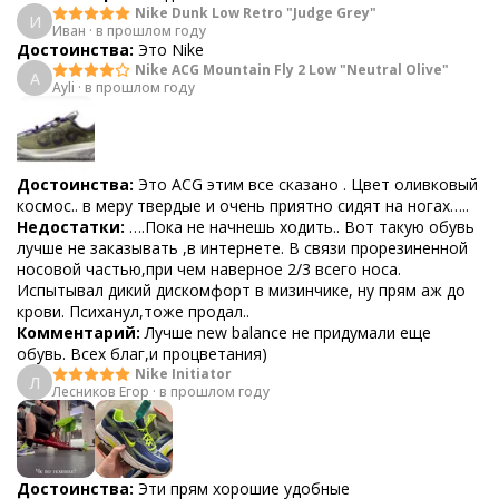
Nike Dunk Low Retro "Judge Grey"
И
Иван
·
в прошлом году
Достоинства:
Это Nike
Nike ACG Mountain Fly 2 Low "Neutral Olive"
A
Ayli
·
в прошлом году
Достоинства:
Это ACG этим все сказано . Цвет оливковый
космос.. в меру твердые и очень приятно сидят на ногах…..
Недостатки:
….Пока не начнешь ходить.. Вот такую обувь
лучше не заказывать ,в интернете. В связи прорезиненной
носовой частью,при чем наверное 2/3 всего носа.
Испытывал дикий дискомфорт в мизинчике, ну прям аж до
крови. Психанул,тоже продал..
Комментарий:
Лучше new balance не придумали еще
обувь. Всех благ,и процветания)
Nike Initiator
Л
Лесников Егор
·
в прошлом году
Достоинства:
Эти прям хорошие удобные