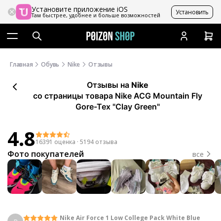
Установите приложение iOS
Установить
Там быстрее, удобнее и больше возможностей
Главная
Обувь
Nike
Отзывы
Отзывы
на
Nike
со страницы товара Nike ACG Mountain Fly
Gore-Tex "Clay Green"
4.8
16391 оценка
·
5194 отзыва
Фото покупателей
все
Nike Air Force 1 Low College Pack White Blue