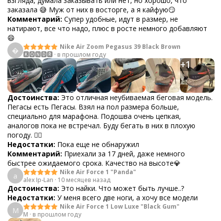
взгляда, думала заказывать или нет, но хорошо, что
заказала 😅 Муж от них в восторге, а я кайфую😏
Комментарий:
Супер удобные, идут в размер, не
натирают, все что надо, плюс в росте немного добавляют
😄
Nike Air Zoom Pegasus 39 Black Brown

🅺🅾🅽🅳🆁
·
в прошлом году
+
1
Достоинства:
Это отличная неубиваемая беговая модель.
Пегасы есть Пегасы. Взял на пол размера больше,
специально для марафона. Подошва очень цепкая,
аналогов пока не встречал. Буду бегать в них в плохую
погоду. 👌🏻
Недостатки:
Пока еще не обнаружил
Комментарий:
Приехали за 17 дней, даже немного
быстрее ожидаемого срока. Качество на высоте💎
Nike Air Force 1 "Panda"
a
alex Ip-Lan
·
10 месяцев назад
Достоинства:
Это найки. Что может быть лучше..?
Недостатки:
У меня всего две ноги, а хочу все модели
Nike Air Force 1 Low Luxe "Black Gum"
M
M
·
в прошлом году