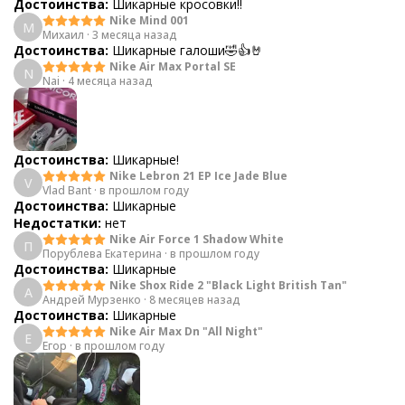
Достоинства:
Шикарные кросовки!!
Nike Mind 001
М
Михаил
·
3 месяца назад
Достоинства:
Шикарные галоши🤣👍🤘
Nike Air Max Portal SE
N
Nai
·
4 месяца назад
Достоинства:
Шикарные!
Nike Lebron 21 EP Ice Jade Blue
V
Vlad Bant
·
в прошлом году
Достоинства:
Шикарные
Недостатки:
нет
Nike Air Force 1 Shadow White
П
Порублева Екатерина
·
в прошлом году
Достоинства:
Шикарные
Nike Shox Ride 2 "Black Light British Tan"
А
Андрей Мурзенко
·
8 месяцев назад
Достоинства:
Шикарные
Nike Air Max Dn "All Night"
Е
Егор
·
в прошлом году