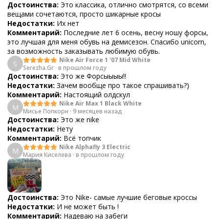
Достоинства:
Это классика, отлично смотрятся, со всеми
вещами сочетаются, просто шикарные кросы
Недостатки:
Их нет
Комментарий:
Последние лет 6 осень, весну ношу форсы,
это лучшая для меня обувь на демисезон. Спасибо unicorn,
за возможность заказывать любимую обувь.
Nike Air Force 1 '07 Mid White
S
Serezha.Gr
·
в прошлом году
Достоинства:
Это же Форсыыыы!!
Недостатки:
Зачем вообще про такое спрашивать?)
Комментарий:
Настоящий олдскул
Nike Air Max 1 Black White
М
Мисье Попкорн
·
9 месяцев назад
Достоинства:
Это же nike
Недостатки:
Нету
Комментарий:
Всё топчик
Nike Alphafly 3 Electric
М
Мария Киселева
·
в прошлом году
Достоинства:
Это Nike- самые лучшие беговые кроссы
Недостатки:
И не может быть !
Комментарий:
Надеваю на забеги