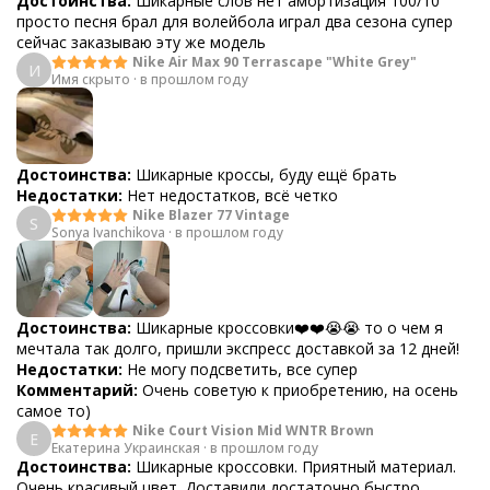
Достоинства:
Шикарные слов нет амортизация 100/10
просто песня брал для волейбола играл два сезона супер
сейчас заказываю эту же модель
Nike Air Max 90 Terrascape "White Grey"
И
Имя скрыто
·
в прошлом году
Достоинства:
Шикарные кроссы, буду ещё брать
Недостатки:
Нет недостатков, всё четко
Nike Blazer 77 Vintage
S
Sonya Ivanchikova
·
в прошлом году
Достоинства:
Шикарные кроссовки❤️❤️😭😭 то о чем я
мечтала так долго, пришли экспресс доставкой за 12 дней!
Недостатки:
Не могу подсветить, все супер
Комментарий:
Очень советую к приобретению, на осень
самое то)
Nike Court Vision Mid WNTR Brown
Е
Екатерина Украинская
·
в прошлом году
Достоинства:
Шикарные кроссовки. Приятный материал.
Очень красивый цвет. Доставили достаточно быстро.