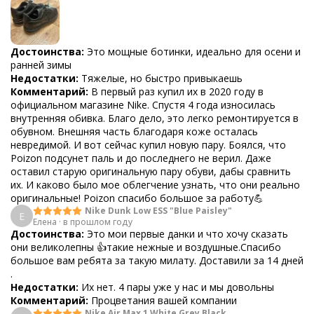
Достоинства:
Это мощные ботинки, идеально для осени и
ранней зимы
Недостатки:
Тяжелые, но быстро привыкаешь
Комментарий:
В первый раз купил их в 2020 году в
официальном магазине Nike. Спустя 4 года износилась
внутренняя обивка. Благо дело, это легко ремонтируется в
обувном. Внешняя часть благодаря коже осталась
невредимой. И вот сейчас купил новую пару. Боялся, что
Poizon подсунет паль и до последнего не верил. Даже
оставил старую оригинальную пару обуви, дабы сравнить
их. И каково было мое облегчение узнать, что они реально
оригинальные! Poizon спасибо большое за работу💪
Nike Dunk Low ESS "Blue Paisley"
Е
Елена
·
в прошлом году
Достоинства:
Это мои первые данки и что хочу сказать
они великолепны 👍такие нежные и воздушные.Спасибо
большое вам ребята за такую милату. Доставили за 14 дней
.
Недостатки:
Их нет. 4 пары уже у нас и мы довольны
Комментарий:
Процветания вашей компании
Nike Air Max 1 White Grey Black