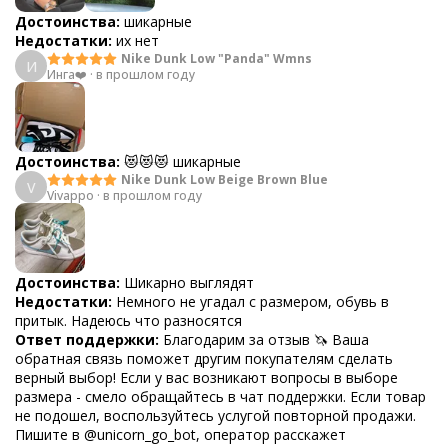
Достоинства:
шикарные
Недостатки:
их нет
Nike Dunk Low "Panda" Wmns
И
Инга❤️
·
в прошлом году
Достоинства:
😻😻😻 шикарные
Nike Dunk Low Beige Brown Blue
V
Vivappo
·
в прошлом году
Достоинства:
Шикарно выглядят
Недостатки:
Немного не угадал с размером, обувь в
притык. Надеюсь что разносятся
Ответ поддержки:
Благодарим за отзыв 🦄 Ваша
обратная связь поможет другим покупателям сделать
верный выбор! Если у вас возникают вопросы в выборе
размера - смело обращайтесь в чат поддержки. Если товар
не подошел, воспользуйтесь услугой повторной продажи.
Пишите в @unicorn_go_bot, оператор расскажет