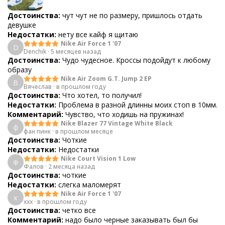
Достоинства:
чут чут не по размеру, пришлось отдать
девушке
Недостатки:
нету все кайф я щитаю
Nike Air Force 1 '07
D
Denchik
·
5 месяцев назад
Достоинства:
Чудо чудесное. Кроссы подойдут к любому
образу
Nike Air Zoom G.T. Jump 2 EP
В
Вячеслав
·
в прошлом году
Достоинства:
Что хотел, то получил!
Недостатки:
Проблема в разной длинны моих стоп в 10мм.
Комментарий:
Чувство, что ходишь на пружинах!
Nike Blazer 77 Vintage White Black
ф
фан пинк
·
в прошлом месяце
Достоинства:
Чоткие
Недостатки:
Недостатки
Nike Court Vision 1 Low
Ф
Фалов
·
2 месяца назад
Достоинства:
чоткие
Недостатки:
слегка маломерят
Nike Air Force 1 '07
x
xxx
·
в прошлом году
Достоинства:
четко все
Комментарий:
надо было черные заказывать был бы