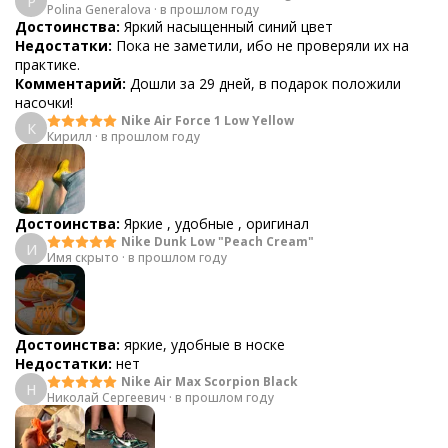
P
Polina Generalova
·
в прошлом году
Достоинства:
Яркий насыщенный синий цвет
Недостатки:
Пока не заметили, ибо не проверяли их на
практике.
Комментарий:
Дошли за 29 дней, в подарок положили
насочки!
Nike Air Force 1 Low Yellow
К
Кирилл
·
в прошлом году
Достоинства:
Яркие , удобные , оригинал
Nike Dunk Low "Peach Cream"
И
Имя скрыто
·
в прошлом году
Достоинства:
яркие, удобные в носке
Недостатки:
нет
Nike Air Max Scorpion Black
Н
Николай Сергеевич
·
в прошлом году