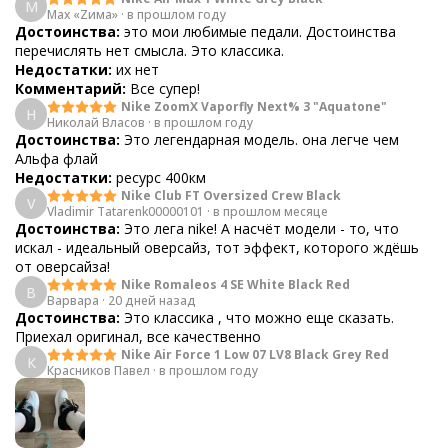
M
Max «Zима»
·
в прошлом году
Достоинства:
это мои любимые педали. Достоинства
перечислять нет смысла. Это классика.
Недостатки:
их нет
Комментарий:
Все супер!
Nike ZoomX Vaporfly Next% 3 "Aquatone"
Н
Николай Власов
·
в прошлом году
Достоинства:
Это легендарная модель. она легче чем
Альфа флай
Недостатки:
ресурс 400км
Nike Club FT Oversized Crew Black
V
Vladimir Tatarenk00000101
·
в прошлом месяце
Достоинства:
Это лега nike! А насчёт модели - то, что
искал - идеальный оверсайз, тот эффект, которого ждёшь
от оверсайза!
Nike Romaleos 4 SE White Black Red
В
Варвара
·
20 дней назад
Достоинства:
Это классика , что можно еще сказать.
Приехал оригинал, все качественно
Nike Air Force 1 Low 07 LV8 Black Grey Red
К
Красников Павел
·
в прошлом году