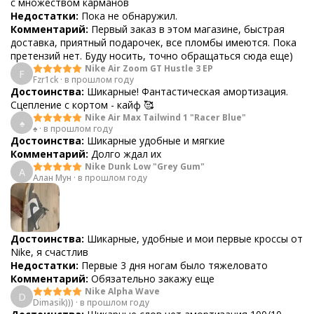
с множеством карманов
Недостатки:
Пока не обнаружил.
Комментарий:
Первый заказ в этом магазине, быстрая
доставка, приятный подарочек, все пломбы имеются. Пока
претензий нет. Буду носить, точно обращаться сюда еще)
Nike Air Zoom GT Hustle 3 EP
F
Fzr1ck
·
в прошлом году
Достоинства:
Шикарные! Фантастическая амортизация.
Сцепление с кортом - кайф 🥰
Nike Air Max Tailwind 1 "Racer Blue"
♠
♠️
·
в прошлом году
Достоинства:
Шикарные удобные и мягкие
Комментарий:
Долго ждал их
Nike Dunk Low "Grey Gum"
А
Алан Мун
·
в прошлом году
Достоинства:
Шикарные, удобные и мои первые кроссы от
Nike, я счастлив
Недостатки:
Первые 3 дня ногам было тяжеловато
Комментарий:
Обязательно закажу еще
Nike Alpha Wave
D
Dimasik)))
·
в прошлом году