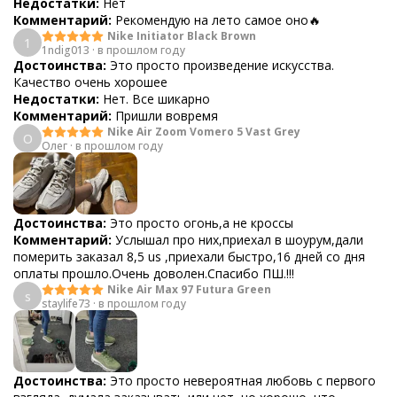
Недостатки:
Нет
Комментарий:
Рекомендую на лето самое оно🔥
Nike Initiator Black Brown
1
1ndig013
·
в прошлом году
Достоинства:
Это просто произведение искусства.
Качество очень хорошее
Недостатки:
Нет. Все шикарно
Комментарий:
Пришли вовремя
Nike Air Zoom Vomero 5 Vast Grey
О
Олег
·
в прошлом году
Достоинства:
Это просто огонь,а не кроссы
Комментарий:
Услышал про них,приехал в шоурум,дали
померить заказал 8,5 us ,приехали быстро,16 дней со дня
оплаты прошло.Очень доволен.Спасибо ПШ.!!!
Nike Air Max 97 Futura Green
s
staylife73
·
в прошлом году
Достоинства:
Это просто невероятная любовь с первого