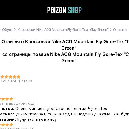
Обувь
Кроссовки Nike ACG Mountain Fly Gore-Tex "Clay Green"
Отзывы
Отзывы
о
Кроссовки Nike ACG Mountain Fly Gore-Tex "
Green"
со страницы товара Nike ACG Mountain Fly Gore-Tex "C
Green"
0
3 оценки
·
1 отзыв
ya
·
в прошлом году
нства:
Очень мягкие и достаточно теплые + gore-tex
атки:
Чуть маломерят, если походить недельку, нормально буд
тарий:
Буду тестить в зиму
ina
·
2 месяца назад