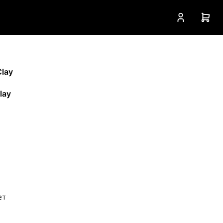
Clay
lay
ет