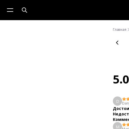
Главная
5.
D
Dan
Достои
Недост
Коммен
M
Mar