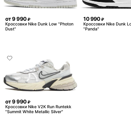
от
9 990
10 990
₽
₽
Кроссовки Nike Dunk Low "Photon
Кроссовки Nike Dunk L
Dust"
"Panda"
от
9 990
₽
Кроссовки Nike V2K Run Runtekk
"Summit White Metallic Silver"