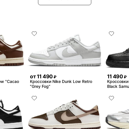
от
11 490
11 490
₽
₽
ow "Cacao
Кроссовки Nike Dunk Low Retro
Кроссовки N
"Grey Fog"
Black Samu