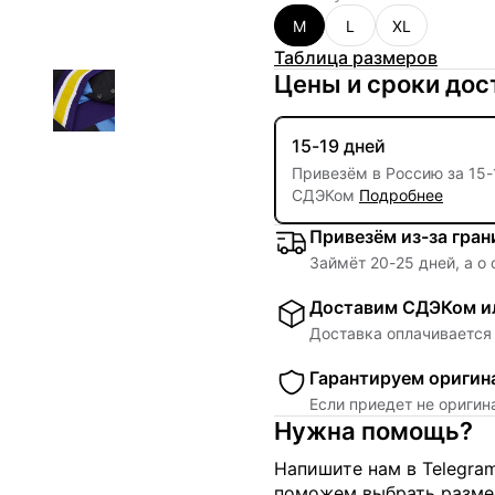
M
L
XL
Таблица размеров
Цены и сроки дос
15-19 дней
Привезём в Россию за
15
-
СДЭКом
Подробнее
Привезём из-за гра
Займёт
20
-
25
дней, а о
Доставим СДЭКом ил
Доставка оплачивается 
Гарантируем оригин
Если приедет не ориги
Нужна помощь?
Напишите нам в Telegra
поможем выбрать размер