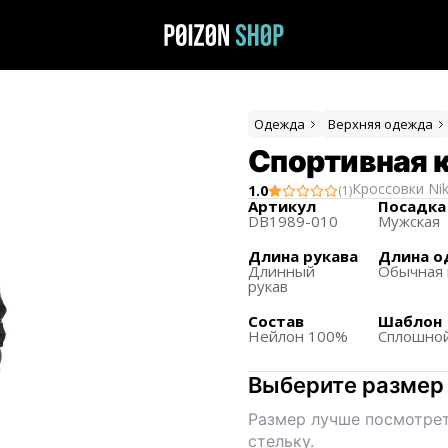
Одежда
Верхняя одежда
Спортивная к
Кроссовки
Ni
1.0
(
1
)
Артикул
Посадка
DB1989-010
Мужская
Длина рукава
Длина 
Длинный
Обычная
рукав
Состав
Шаблон
Нейлон 100%
Сплошной
Выберите размер
Размер лучше посмотрет
стельку.