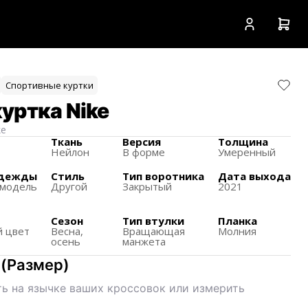
Спортивные куртки
уртка Nike
ke
Ткань
Версия
Толщина
Нейлон
В форме
Умеренный
одежды
Стиль
Тип воротника
Дата выхода
 модель
Другой
Закрытый
2021
Сезон
Тип втулки
Планка
 цвет
Весна,
Вращающая
Молния
осень
манжета
(
Размер
)
ь на язычке ваших кроссовок или измерить