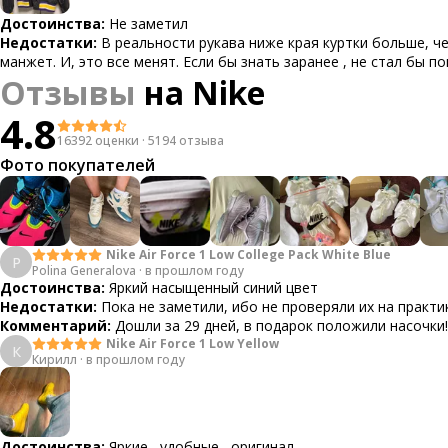
Достоинства:
Не заметил
Недостатки:
В реальности рукава ниже края куртки больше, ч
манжет. И, это все менят. Если бы знать заранее , не стал бы по
Отзывы
на
Nike
4.8
16392 оценки
·
5194 отзыва
Фото покупателей
Nike Air Force 1 Low College Pack White Blue
P
Polina Generalova
·
в прошлом году
Достоинства:
Яркий насыщенный синий цвет
Недостатки:
Пока не заметили, ибо не проверяли их на практи
Комментарий:
Дошли за 29 дней, в подарок положили насочки!
Nike Air Force 1 Low Yellow
К
Кирилл
·
в прошлом году
Достоинства:
Яркие , удобные , оригинал