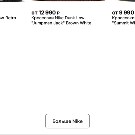
от
12 990
от
9 990
₽
ow Retro
Кроссовки Nike Dunk Low
Кроссовки 
"Jumpman Jack" Brown White
"Summit Whi
Больше Nike