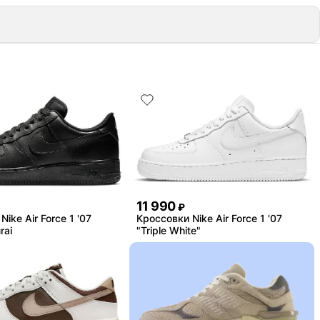
11 990
₽
ike Air Force 1 '07
Кроссовки Nike Air Force 1 '07
rai
"Triple White"