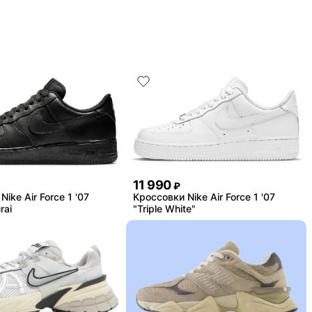
11 990
₽
ike Air Force 1 '07
Кроссовки Nike Air Force 1 '07
rai
"Triple White"