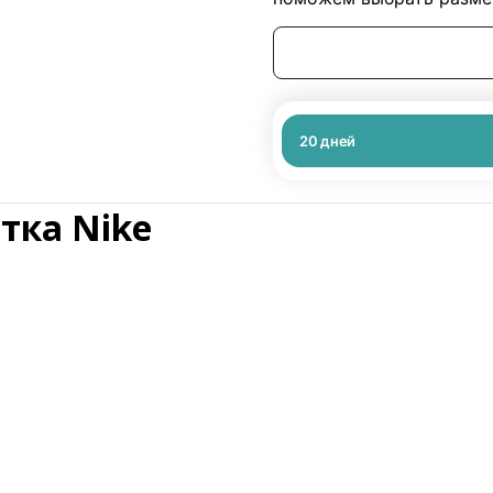
20
дней
тка Nike