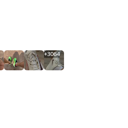
+
3064