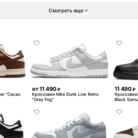
Смотреть еще
от
11 490
11 490
₽
₽
ow "Cacao
Кроссовки Nike Dunk Low Retro
Кроссовки N
"Grey Fog"
Black Samu