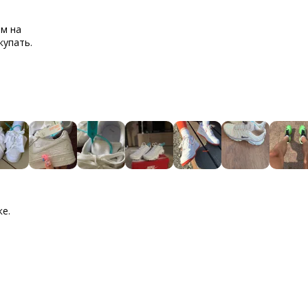
ем на
купать.
ке.