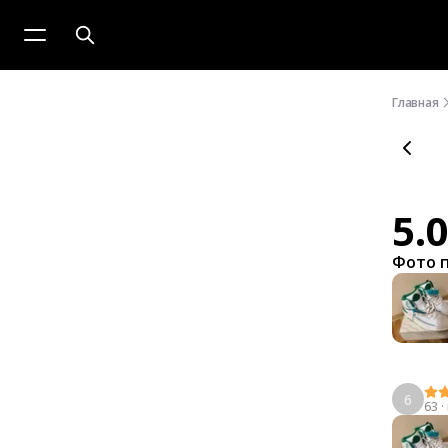
Главная
5.
Фото 
6
63
·