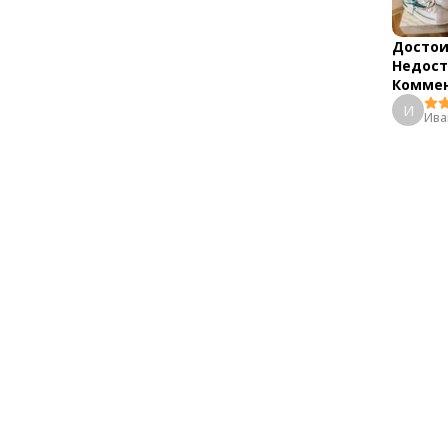
Достои
Недост
Коммен
И
Ива