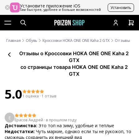
Установите приложение iOS
Установить
Там быстрее, удобнее и больше возможностей
Главная
Обувь
Кроссовки HOKA ONE ONE Kaha 2 GTX
Отзывы
Отзывы
о
Кроссовки HOKA ONE ONE Kaha 2
GTX
со страницы товара HOKA ONE ONE Kaha 2
GTX
5.0
1 оценка
·
1 отзыв
Е
Ерасов Андрей
·
в прошлом году
Достоинства:
Это топ на зиму, удобные и теплые
Недостатки:
Чуть маркие, однако если ты не рукожоп, то
сможешь сохранить их внешний вид