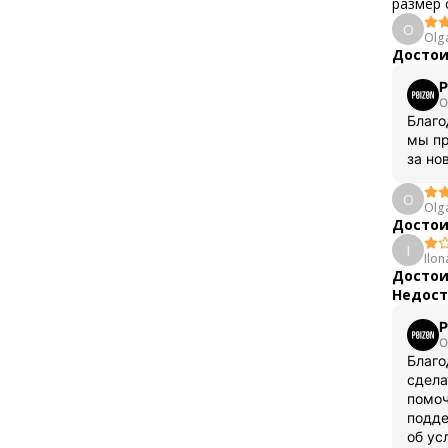
размер 
O
Olg
Достои
P
О
Благо
мы пр
за но
O
Olg
Достои
I
Ilon
Достои
Недост
P
О
Благо
сдела
помоч
подде
об ус