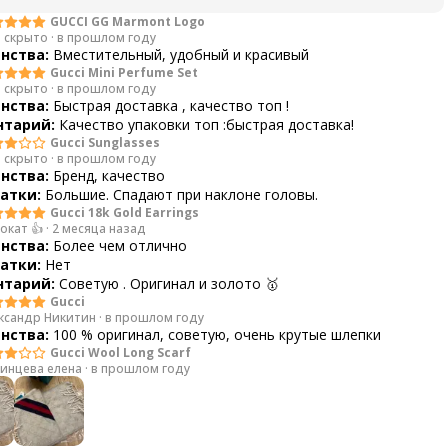
GUCCI GG Marmont Logo
 скрыто
·
в прошлом году
нства:
Вместительный, удобный и красивый
Gucci Mini Perfume Set
 скрыто
·
в прошлом году
нства:
Быстрая доставка , качество топ !
тарий:
Качество упаковки топ :быстрая доставка!
Gucci Sunglasses
 скрыто
·
в прошлом году
нства:
Бренд, качество
атки:
Большие. Спадают при наклоне головы.
Gucci 18k Gold Earrings
окат 👍
·
2 месяца назад
нства:
Более чем отлично
атки:
Нет
тарий:
Советую . Оригинал и золото 🥇
Gucci
ксандр Никитин
·
в прошлом году
нства:
100 % оригинал, советую, очень крутые шлепки
Gucci Wool Long Scarf
инцева елена
·
в прошлом году