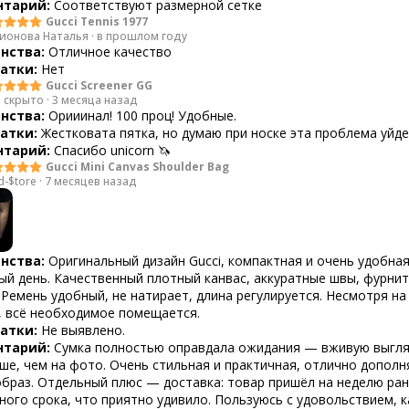
тарий:
Соответствуют размерной сетке
Gucci Tennis 1977
ионова Наталья
·
в прошлом году
нства:
Отличное качество
атки:
Нет
Gucci Screener GG
 скрыто
·
3 месяца назад
нства:
Орииинал! 100 проц! Удобные.
атки:
Жестковата пятка, но думаю при носке эта проблема уйд
тарий:
Спасибо unicorn 🦄
Gucci Mini Canvas Shoulder Bag
d-$tore
·
7 месяцев назад
нства:
Оригинальный дизайн Gucci, компактная и очень удобная
ый день. Качественный плотный канвас, аккуратные швы, фурнит
 Ремень удобный, не натирает, длина регулируется. Несмотря на
 всё необходимое помещается.
атки:
Не выявлено.
тарий:
Сумка полностью оправдала ожидания — вживую выгл
ше, чем на фото. Очень стильная и практичная, отлично дополн
браз. Отдельный плюс — доставка: товар пришёл на неделю ра
ного срока, что приятно удивило. Пользуюсь с удовольствием, 