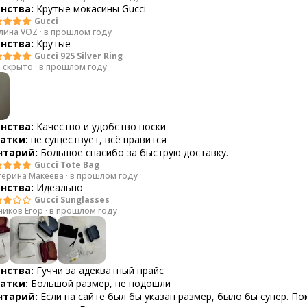
нства:
Крутые мокасины Gucci
Gucci
лина VOZ
·
в прошлом году
нства:
Крутые
Gucci 925 Silver Ring
 скрыто
·
в прошлом году
нства:
Качество и удобство носки
атки:
не существует, всё нравится
тарий:
Большое спасибо за быструю доставку.
Gucci Tote Bag
терина Макеева
·
в прошлом году
нства:
Идеально
Gucci Sunglasses
ников Егор
·
в прошлом году
нства:
Гуччи за адекватный прайс
атки:
Большой размер, не подошли
тарий:
Если на сайте был бы указан размер, было бы супер. П