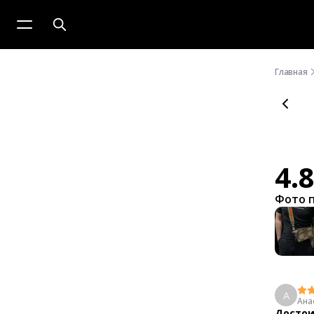
Главная
4.
Фото 
А
Ана
Достои