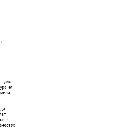
ет
 сумка
ура на
 мини-
ядит
яет
ньше
качество