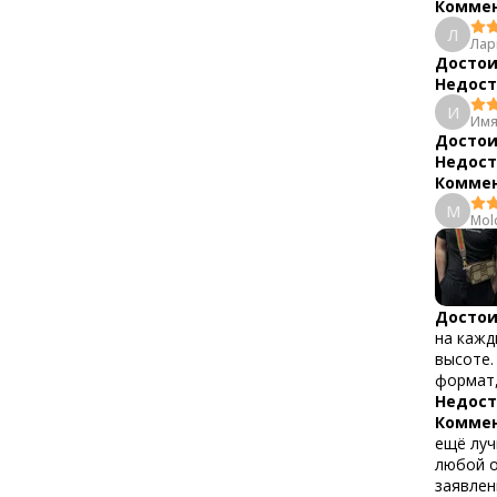
Коммен
Л
Лар
Достои
Недост
И
Имя
Достои
Недост
Коммен
М
Мol
Достои
на кажд
высоте.
формат,
Недост
Коммен
ещё луч
любой о
заявлен