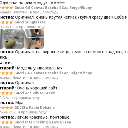
 Однозначно рекомендую! ⭐⭐⭐⭐⭐
Gucci GG Canvas Baseball Cap Beige/Ebony
ксандр Никитин
·
в прошлом году
нства:
Оригинал, очень Крутая кепка))) купил сразу две!!! Себе и
Gucci Sunglasses
 скрыто
·
в прошлом году
нства:
Оригинал, на широкое лицо, с моего немного спадают, к
яюсь
атки:
-
тарий:
Модель универсальная
Gucci GG Canvas Baseball Cap Beige/Ebony
ксандр Никитин
·
в прошлом году
нства:
Оригинал
тарий:
Очень хороший сайт
Gucci Ace White Green
A.A.A.
·
в прошлом году
нства:
Мда
GUCCI x Pablo Delcielo
лина VOZ
·
в прошлом году
нства:
Легкие красивые, понтовые
Gucci Interlocking G Low Green
ксандр Никитин
·
в прошлом году