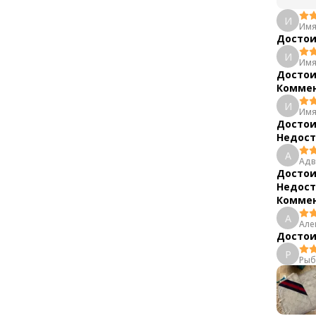
И
Имя
Достои
И
Имя
Достои
Коммен
И
Имя
Достои
Недост
А
Адв
Достои
Недост
Коммен
А
Але
Достои
Р
Рыб