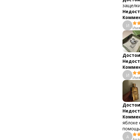
защелк
Недост
Коммен
И
Имя
Достои
Недост
Коммен
И
Имя
Достои
Недост
Коммен
яблоке 
помощь 
А
Ана