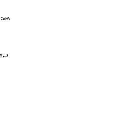
 сыну
огда