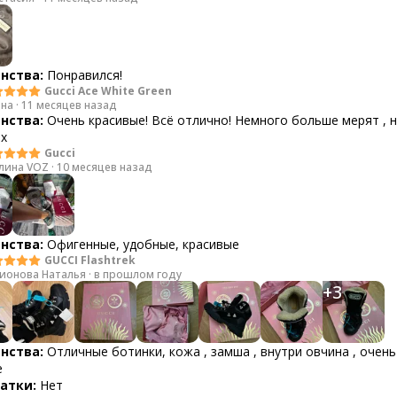
нства:
Понравился!
Gucci Ace White Green
на
·
11 месяцев назад
нства:
Очень красивые! Всё отлично! Немного больше мерят , н
х
Gucci
лина VOZ
·
10 месяцев назад
нства:
Офигенные, удобные, красивые
GUCCI Flashtrek
ионова Наталья
·
в прошлом году
+
3
нства:
Отличные ботинки, кожа , замша , внутри овчина , очень
е
атки:
Нет