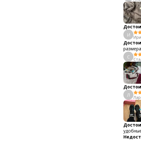
Достои
И
Ири
Достои
размера
С
Ста
Достои
Л
Лар
Достои
удобны
Недост