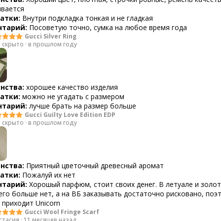
ивается
атки:
Внутри подкладка тонкая и не гладкая
тарий:
Посоветую точно, сумка на любое время года
Gucci Silver Ring
 скрыто
·
в прошлом году
нства:
хорошее качество изделия
атки:
можно не угадать с размером
тарий:
лучше брать на размер больше
Gucci Guilty Love Edition EDP
 скрыто
·
в прошлом году
нства:
Приятный цветочный древесный аромат
атки:
Пожалуй их нет
тарий:
Хорошый парфюм, стоит своих денег. В летуале и золо
его больше нет, а на ВБ заказывать достаточно рисковано, поэ
приходит Unicorn
Gucci Wool Fringe Scarf
стасия
·
11 месяцев назад