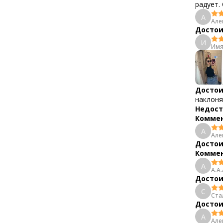
радует.
А
Але
Достои
И
Имя
Достои
наклон
Недост
Коммен
А
Але
Достои
Коммен
A
A.A.
Достои
С
Ста
Достои
А
Але