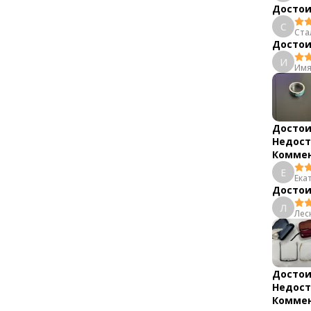
Достои
С
Ста
Достои
И
Имя
Достои
Недост
Коммен
Е
Ека
Достои
Л
Лес
Достои
Недост
Коммен