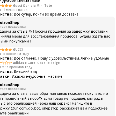
с другими моими Гуччи
Gucci Ophidia Mini Tote
a
·
4 месяца назад
нства:
Все супер, почти во время доставка
oizonShop
твет поддержки
дарим за отзыв 🦄 Просим прощения за задержку доставки,
иняли меры для восстановления процесса. Будем ждать вас
выми покупками !
GUCCI
a
·
в прошлом году
нства:
Все отлично. Ношу с удовольствием. Легкие удобные
adidas x Gucci Gazelle Beige
a M
·
в прошлом году
нства:
Внешний вид
атки:
Ужасно неудобные, жесткие
oizonShop
твет поддержки
дарим за отзыв, ваша обратная связь поможет покупателям
ть правильный выбор🦄 Если товар не подошел, мы рады
ь с его реализацией через наш сервис! Напишите в
ржку @unicorn_go_bot, оператор расскажет вам подробнее
луге реализации