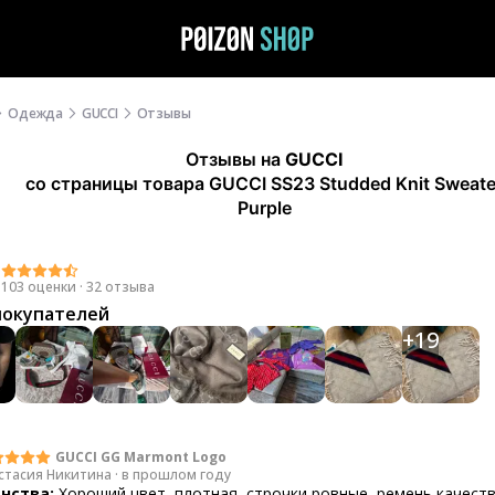
Одежда
GUCCI
Отзывы
Отзывы
на
GUCCI
со страницы товара GUCCI SS23 Studded Knit Sweate
Purple
8
103 оценки
·
32 отзыва
покупателей
+
19
GUCCI GG Marmont Logo
стасия Никитина
·
в прошлом году
нства:
Хороший цвет, плотная, строчки ровные, ремень качест