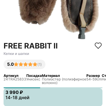
FREE RABBIT II
Кепки и шапки
5.0
(
1
)
Артикул
Посадка
Материал
Размер
Ст
24TRA25833
Унисекс
Полиэстер (полиэфирное
54-59cm
Ни
волокно)
3 990 ₽
14-18 дней