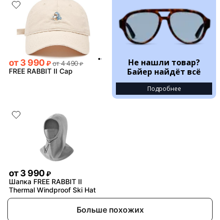
Не нашли товар?
от
3 990
₽
от
4 490
₽
Байер найдёт всё
FREE RABBIT II Cap
Подробнее
от
3 990
₽
Шапка FREE RABBIT II
Thermal Windproof Ski Hat
Больше похожих