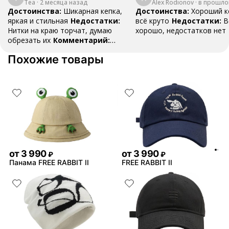
Tea
·
2 месяца назад
Alex Rodionov
·
в прошло
Достоинства:
Шикарная кепка,
Достоинства:
Хороший к
яркая и стильная
Недостатки:
всё круто
Недостатки:
В
Нитки на краю торчат, думаю
хорошо, недостатков нет
обрезать их
Комментарий:
Подходит к светлым
Похожие товары
вещам
Ответ поддержки:
Благодарим за отзыв 🦄 Небольшое
количество ниток, действительно
могут быть на моделях, это не
является браком или дефектом
товара. Также, не скажется на
оригинальности или его
эксплуатации ❤️
от
3 990
от
3 990
₽
₽
Панама FREE RABBIT II
FREE RABBIT II