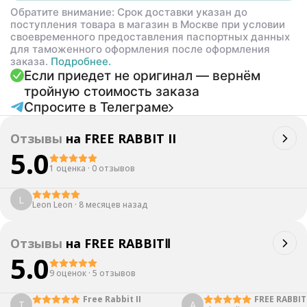
Обратите внимание: Срок доставки указан до
поступления товара в магазин в Москве при условии
своевременного предоставления паспортных данных
для таможенного оформления после оформления
заказа.
Подробнее.
Если приедет не оригинал — вернём
тройную стоимость заказа
Спросите в Телеграме
Отзывы
на
FREE RABBIT II
5.0
1 оценка
·
0 отзывов
L
Leon Leon
·
8 месяцев назад
Отзывы
на
FREE RABBITⅡ
5.0
9 оценок
·
5 отзывов
Free Rabbit II
FREE RABBIT 
T
A