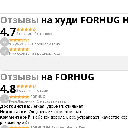
Отзывы
на
худи FORHUG H
4.7
6 оценок
·
0 отзывов

𝕯𝖗𝖚𝖌𝕷𝖚𝖛𝕱𝖑𝖆𝖗𝖊
·
в прошлом году
И
Имя скрыто
·
в прошлом году
Отзывы
на
FORHUG
4.8
3 оценки
·
1 отзыв
FORHUG
К
Кузя Лакомкин
·
9 месяцев назад
Достоинства:
Легкая, удобная, стильная
Недостатки:
Ощущение что маломерят
Комментарий:
Ребёнок доволен, всё устраивает, качество хо
рекомендую 👍
FORHUG FG Praying Hands Tee