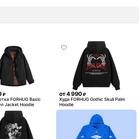
0
от
4 990
₽
₽
ртка FORHUG Basic
Худи FORHUG Gothic Skull Palm
n Jacket Hoodie
Hoodie