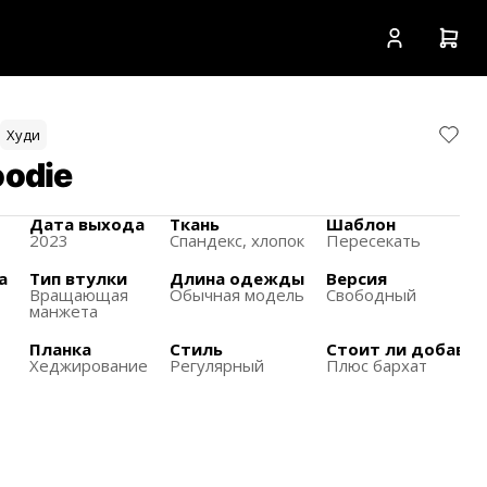
Худи
odie
Дата выхода
Ткань
Шаблон
2023
Спандекс, хлопок
Пересекать
а
Тип втулки
Длина одежды
Версия
Вращающая
Обычная модель
Свободный
манжета
Планка
Стиль
Стоит ли добавля
Хеджирование
Регулярный
Плюс бархат