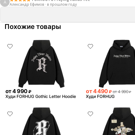
А
Александр Ефимов
·
в прошлом году
Похожие товары
от
4 990
от
4 490
₽
₽
от
4 990
₽
Худи FORHUG Gothic Letter Hoodie
Худи FORHUG