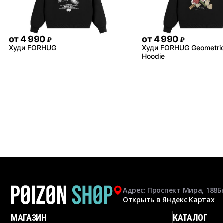
от
4 990
от
4 990
₽
₽
Худи FORHUG
Худи FORHUG Geometric
Hoodie
Адрес: Проспект Мира, 188Б
Открыть в Яндекс Картах
МАГАЗИН
КАТАЛОГ