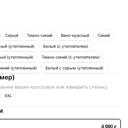
Серый
Темно-синий
Вино-красный
Синий
ный (утепленный)
Белый (с утеплителем)
ый (утепленный)
Темно-синий (с утеплителем)
иний (утепленный)
Белый с серым (утепленный)
змер
)
зычке ваших кроссовок или измерить стельку.
XXL
и
4 990
₽