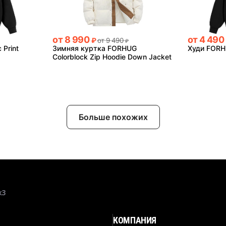
от
8 990
от
4 490
₽
от
9 490
₽
 Print
Зимняя куртка FORHUG
Худи FOR
Colorblock Zip Hoodie Down Jacket
Больше похожих
к3
КОМПАНИЯ