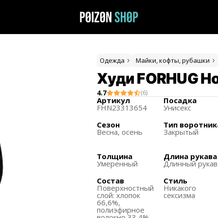
Одежда
Майки, кофты, рубашки
Худи FORHUG Ho
4.7
(
6
)
Артикул
Посадка
FHN23313654
Унисекс
Сезон
Тип воротник
Весна, осень
Закрытый
Толщина
Длина рукава
Умеренный
Длинный рукав
Состав
Стиль
Поверхностный
Никакого
слой:
хлопок
сексизма
66,6%,
полиэфирное
волокно 33,4%,