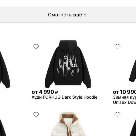
Смотреть еще
от
4 990
от
10 99
₽
Худи FORHUG Dark Style Hoodie
Зимняя ку
Unisex Dow