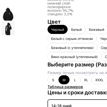
нижний
слой:
полиэфирное
волокно
96,7%,
спандекс 3,3%
Цвет
Черный
Белый
Бежевый
Белый с серым оттенком
Чер
Бежевый (с утеплителем)
Сер
Вино-красный (утепленный)
С
Выберите размер
(
Ра
Размер лучше посмотреть на я
S
M
L
XL
XXXL
Таблица размеров
Цены и сроки доставк
14-18 дней