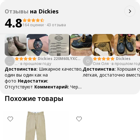
Отзывы
на
Dickies
4.8
164 оценки
·
43 отзыва
Dickies 220M60LYXCL-
Dickies
…
О
…
·
в прошлом году
469
Оля Оля
·
в прошлом го
Достоинства:
Шикарное качество,
Достоинства:
Хорошая с
один вы один как на
лёгкая, достаточно вмест
фото
Недостатки:
Отсутствуют
Комментарий:
Через
время закажу ещё что-нибудь
Похожие товары
через этот сервис