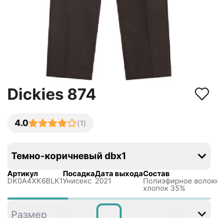
Dickies 874
4.0
(
1
)
Темно-коричневый dbx1
Артикул
Посадка
Дата выхода
Состав
DK0A4XK6BLK1
Унисекс
2021
Полиэфирное волок
хлопок 35%
26
28
29
30
31
32
Размер