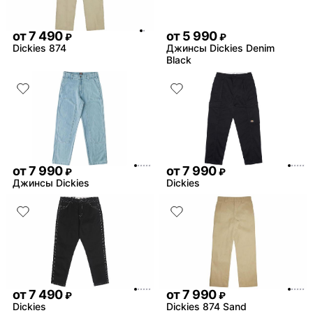
от
7 490
от
5 990
₽
₽
Dickies 874
Джинсы Dickies Denim
Black
от
7 990
от
7 990
₽
₽
Джинсы Dickies
Dickies
от
7 490
от
7 990
₽
₽
Dickies
Dickies 874 Sand