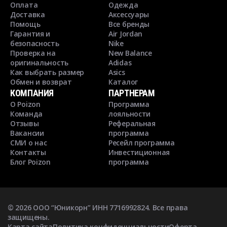
Оплата
Одежда
Доставка
Аксессуары
Помощь
Все бренды
Гарантия и
Air Jordan
безопасность
Nike
Проверка на
New Balance
оригинальность
Adidas
Как выбрать размер
Asics
Обмен и возврат
Каталог
КОМПАНИЯ
ПАРТНЕРАМ
О Poizon
Программа
Команда
лояльности
Отзывы
Реферальная
Вакансии
программа
СМИ о нас
Ресейл программа
Контакты
Инвестиционная
Блог Poizon
программа
©
2026
ООО “Юникорн” ИНН 7716992824. Все права
защищены.
Карта сайта
Политика конфиденциальности
Оферта