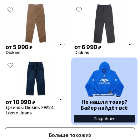
от
5 990
от
6 990
₽
₽
Dickies
Dickies
Не нашли товар?
от
10 990
₽
Байер найдёт всё
Джинсы Dickies FW24
Loose Jeans
Подробнее
Больше похожих