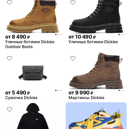
от
8 490
от
10 490
₽
₽
Уличные ботинки Dickies
Уличные ботинки Dickies
Outdoor Boots
от
5 490
от
9 990
₽
₽
Сумочка Dickies
Мартинсы Dickies