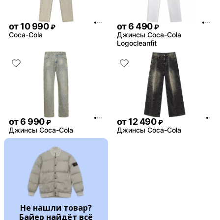
от
10 990
от
6 490
₽
₽
Coca-Cola
Джинсы Coca-Cola
Logocleanfit
от
6 990
от
12 490
₽
₽
Джинсы Coca-Cola
Джинсы Coca-Cola
Не нашли товар?
Байер найдёт всё