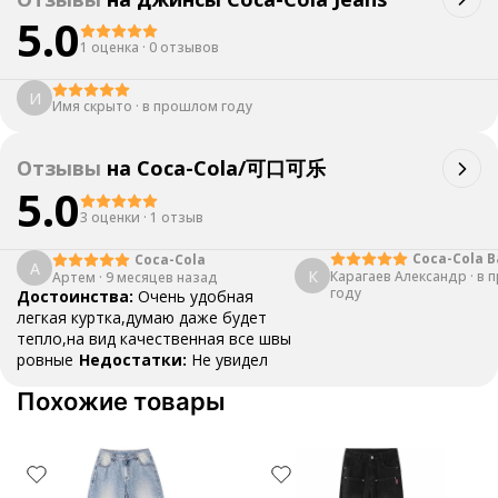
5.0
1 оценка
·
0 отзывов
И
Имя скрыто
·
в прошлом году
Отзывы
на
Coca-Cola/可口可乐
5.0
3 оценки
·
1 отзыв
Coca-Cola B
Coca-Cola
А
К
Карагаев Александр
Jacket
·
в 
Артем
·
9 месяцев назад
году
Достоинства:
Очень удобная
легкая куртка,думаю даже будет
тепло,на вид качественная все швы
ровные
Недостатки:
Не увидел
Похожие товары