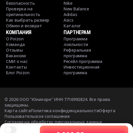
безопасность
Nike
Проверка на
New Balance
оригинальность
Adidas
Как выбрать размер
Asics
Обмен и возврат
Каталог
КОМПАНИЯ
ПАРТНЕРАМ
О Poizon
Программа
Команда
лояльности
Отзывы
Реферальная
Вакансии
программа
СМИ о нас
Ресейл программа
Контакты
Инвестиционная
Блог Poizon
программа
©
2026
ООО “Юникорн” ИНН 7716992824. Все права
защищены.
Карта сайта
Политика конфиденциальности
Оферта
Пользовательское соглашение
Согласие на обработку персональных данных
Согласие на получение рекламных рассылок