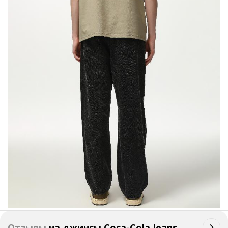
Отзывы
на
джинсы Coca-Cola Jeans