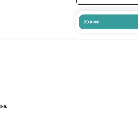
20
дней
она.