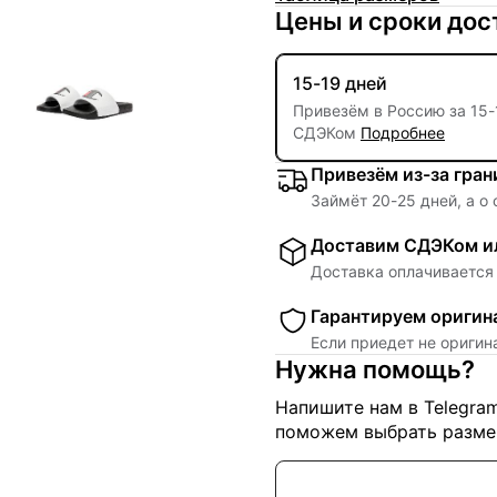
Цены и сроки дос
15-19 дней
Привезём в Россию за
15
-
СДЭКом
Подробнее
Привезём из-за гра
Займёт
20
-
25
дней, а о
Доставим СДЭКом ил
Доставка оплачивается 
Гарантируем оригин
Если приедет не ориги
Нужна помощь?
Напишите нам в Telegra
поможем выбрать размер