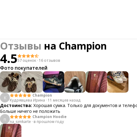
Отзывы
на
Champion
4.5
57 оценок
·
16 отзывов
Фото покупателей
Champion
К
Кудрявцева Ирина
·
11 месяцев назад
Достоинства:
Хорошая сумка. Только для документов и телеф
Больше ничего не положить
Champion Hoodie
n
na_simkarte
·
в прошлом году