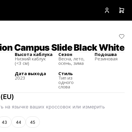
on Campus Slide Black White
Высота каблука
Сезон
Подошва
Низкий каблук
Весна, лето,
Резиновая
(<3 см)
осень, зима
Дата выхода
Стиль
2023
Тип из
одного
слова
(
EU
)
ь на язычке ваших кроссовок или измерить
43
44
45