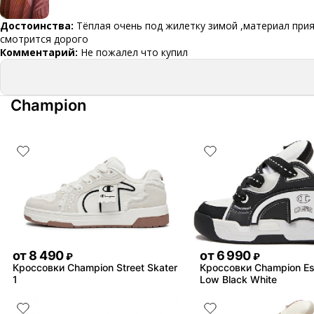
Достоинства:
Тёплая очень под жилетку зимой ,материал прия
смотрится дорого
Комментарий:
Не пожалел что купил
Champion
от
8 490
от
6 990
₽
₽
Кроссовки Champion Street Skater
Кроссовки Champion Es
1
Low Black White