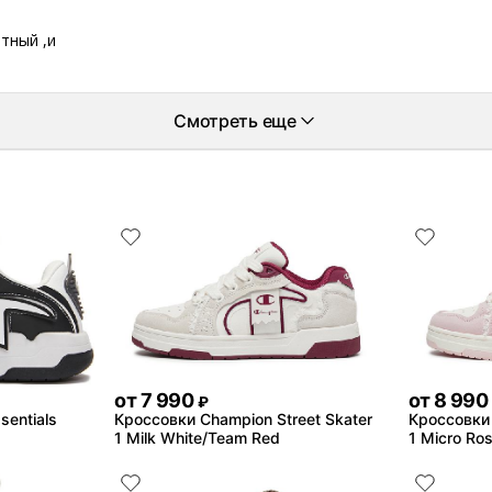
тный ,и
Смотреть еще
от
7 990
от
8 990
₽
sentials
Кроссовки Champion Street Skater
Кроссовки 
1 Milk White/Team Red
1 Micro Ro