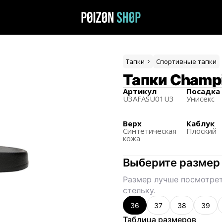
Тапки
Спортивные тапки
Тапки Champi
Артикул
Посадка
U3AFASU01U3
Унисекс
Верх
Каблук
Синтетическая
Плоский
кожа
Выберите размер
Размер лучше посмотрет
стельку.
36
37
38
39
Таблица размеров