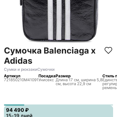
Сумочка Balenciaga x
Adidas
Сумки и рюкзаки
Сумочки
Артикул
Посадка
Размер
Стиль 
721850210M41091
Унисекс
Длина 17 см, ширина 5,8
Единст
см, высота 22,9 см
регули
ремень
94 490 ₽
15-19 дней