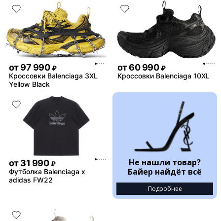
от
97 990
от
60 990
₽
₽
Кроссовки Balenciaga 3XL
Кроссовки Balenciaga 10XL
Yellow Black
Не нашли товар?
от
31 990
₽
Байер найдёт всё
Футболка Balenciaga x
adidas FW22
Подробнее