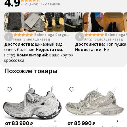
4.9
79 оценок
·
27 отзывов
Balenciaga Cargo
Balenciaga
F
A
Fima
·
3 месяца назад
Low White Grey
AntZ
·
9 месяцев назад
Достоинства:
шикарный вид ,
Достоинства:
Топ пушка
очень большие
Недостатки:
Недостатки:
Нет
нету:)
Комментарий:
ваще крутяк
кроссовки
Похожие товары
от
83 990
от
85 990
₽
₽