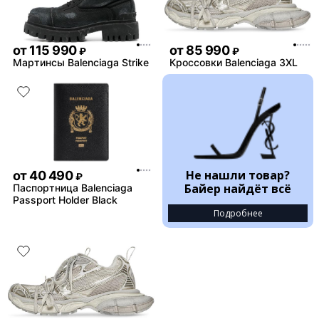
от
115 990
от
85 990
₽
₽
Мартинсы Balenciaga Strike
Кроссовки Balenciaga 3XL
Не нашли товар?
от
40 490
₽
Байер найдёт всё
Паспортница Balenciaga
Passport Holder Black
Подробнее