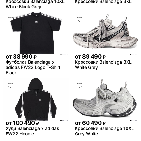
Кроссовки Balenciaga 10XL
Кроссовки Balenciaga 3XL
White Black Grey
от
38 990
от
89 490
₽
₽
Футболка Balenciaga x
Кроссовки Balenciaga 3XL
adidas FW22 Logo T-Shirt
White Grey
Black
от
100 490
от
60 490
₽
₽
Худи Balenciaga x adidas
Кроссовки Balenciaga 10XL
FW22 Hoodie
Grey White