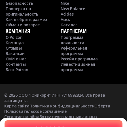
безопасность
Nike
Проверка на
New Balance
оригинальность
Adidas
Как выбрать размер
Asics
Обмен и возврат
Каталог
КОМПАНИЯ
ПАРТНЕРАМ
О Poizon
Программа
Команда
лояльности
Отзывы
Реферальная
Вакансии
программа
СМИ о нас
Ресейл программа
Контакты
Инвестиционная
Блог Poizon
программа
©
2026
ООО “Юникорн” ИНН 7716992824. Все права
защищены.
Карта сайта
Политика конфиденциальности
Оферта
Пользовательское соглашение
Согласие на обработку персональных данных
Согласие на получение рекламных рассылок