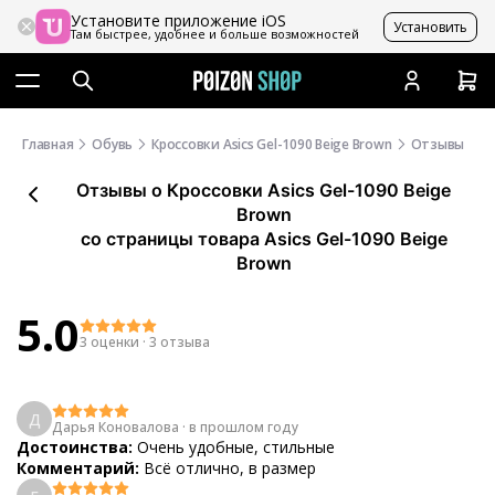
Установите приложение iOS
Установить
Там быстрее, удобнее и больше возможностей
Главная
Обувь
Кроссовки Asics Gel-1090 Beige Brown
Отзывы
Отзывы
о
Кроссовки Asics Gel-1090 Beige
Brown
со страницы товара Asics Gel-1090 Beige
Brown
5.0
3 оценки
·
3 отзыва
Д
Дарья Коновалова
·
в прошлом году
Достоинства:
Очень удобные, стильные
Комментарий:
Всё отлично, в размер